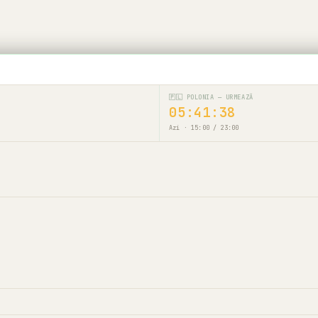
🇵🇱 POLONIA — URMEAZĂ
05:41:37
Azi · 15:00 / 23:00