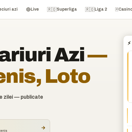
🔴
🇷🇴
🇷🇴
🃏
ciuri azi
Live
Superliga
Liga 2
Casin
⚡
ariuri Azi
—
enis, Loto
le zilei — publicate
→
tenis