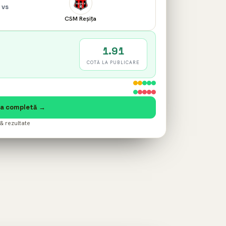
CR
vs
CSM Reşiţa
1.91
COTĂ LA PUBLICARE
za completă →
 & rezultate