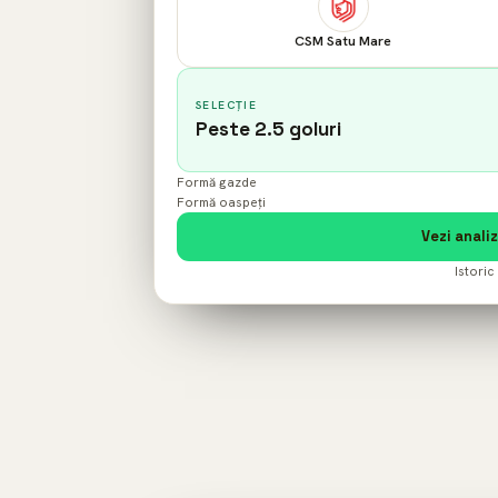
CM
CSM Satu Mare
SELECȚIE
Peste 2.5 goluri
Formă gazde
Formă oaspeți
Vezi anali
Istoric