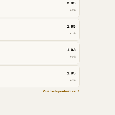
2.05
cotă
1.95
cotă
1.93
cotă
1.85
cotă
Vezi toate ponturile azi →