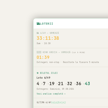
🎱
LOTERII
🎱 6/49 — URMEAZĂ
33:11:37
Dum · 18:30
🇬🇷 KINO GRECIA — URMEAZĂ
(LA 5 MIN)
01:38
Extrageri non-stop · Rezultate la fiecare 5 minute
🎯 BILETUL ZILEI
Loto 6/49
4
7
19
21
32
36
43
Extragere: Duminică, 09.08.2026
Vezi analiza completă →
5
6
16
25
41
42
ULTIMA 6/49