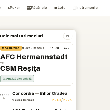
♠️
🎰
🍀
🧮
o
Poker
Păcănele
Loto
Instrumente
Cele mai tari meciuri
21
11:00 · Azi
⚽ Liga 2 România
MECIUL ZILEI
AFC Hermannstadt
VS
CSM Reşiţa
📊 Analiză disponibilă
Concordia
—
Bihor Oradea
11:00
Azi
2.40
/
2.75
⚽ Liga 2 România