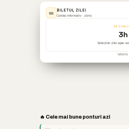
BILETUL ZILEI
🎫
Combo informativ · zilnic
SE PUBL
3h
Selecțiile zilei apar 
Istoric
🔥 Cele mai bune ponturi azi