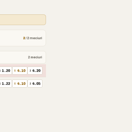
2
/ 2 meciuri
2 meciuri
1.20
4.10
4.20
1
X
2
1.22
4.10
4.05
1
X
2