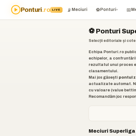
Acasă
›
Ponturi
›
Ponturi Superliga
Ponturi
.ro
📡
⚽
📅
Meciuri
Ponturi
Me
LIVE
▾
⚽ Ponturi Super
Selecții editoriale și cot
Echipa Ponturi.ro public
echipelor, a confruntări
rezultatul unui proces 
clasamentului.
Mai jos găsești
pontul z
actualizate automat. N
cu valoare (value bettin
Recomandăm joc responsa
Meciuri Superliga