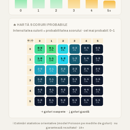
0
1
2
3
4
5+
🔥 HARTĂ SCORURI PROBABILE
Intensitatea culorii = probabilitatea scorului · cel mai probabil: 0–1
G \ O
0
1
2
3
4
5
0-0
0-1
0-2
0-3
0-4
0-5
0
14%
15%
8%
3%
1%
0%
1-0
1-1
1-2
1-3
1-4
1-5
1
12%
13%
7%
3%
1%
0%
2-0
2-1
2-2
2-3
2-4
2-5
2
5%
6%
3%
1%
0%
0%
3-0
3-1
3-2
3-3
3-4
3-5
3
2%
2%
1%
0%
0%
0%
4-0
4-1
4-2
4-3
4-4
4-5
4
0%
0%
0%
0%
0%
0%
5-0
5-1
5-2
5-3
5-4
5-5
5
0%
0%
0%
0%
0%
0%
→ goluri oaspete · ↓ goluri gazdă
ℹ️ Estimări statistice orientative (model Poisson pe mediile de goluri) · nu
garantează rezultatul · 18+