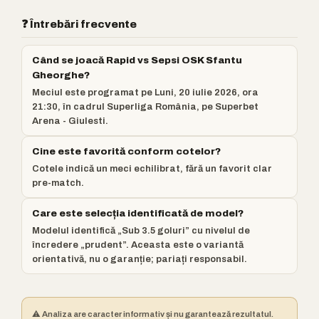
❓ Întrebări frecvente
Când se joacă Rapid vs Sepsi OSK Sfantu
Gheorghe?
Meciul este programat pe Luni, 20 iulie 2026, ora
21:30, în cadrul Superliga România, pe Superbet
Arena - Giulesti.
Cine este favorită conform cotelor?
Cotele indică un meci echilibrat, fără un favorit clar
pre-match.
Care este selecția identificată de model?
Modelul identifică „Sub 3.5 goluri” cu nivelul de
încredere „prudent”. Aceasta este o variantă
orientativă, nu o garanție; pariați responsabil.
⚠️ Analiza are caracter informativ și nu garantează rezultatul.