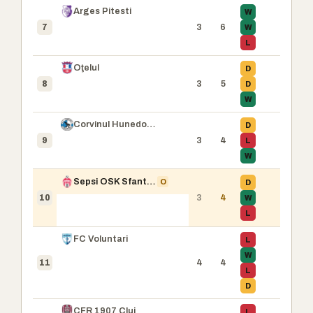
Arges Pitesti
W
3
6
W
7
L
Oţelul
D
3
5
D
8
W
Corvinul Hunedoara
D
3
4
L
9
W
Sepsi OSK Sfantu Gheorghe
O
D
3
4
W
10
L
FC Voluntari
L
W
4
4
11
L
D
CFR 1907 Cluj
L