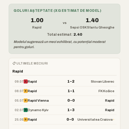
GOLURI AȘTEPTATE (XG ESTIMAT DE MODEL)
1.00
1.40
vs
Rapid
Sepsi OSK Sfantu Gheorghe
Total estimat:
2.40
Modelul sugerează un meci echilibrat, cu potențial moderat
pentru goluri.
📋 ULTIMELE MECIURI
Rapid
1–2
09.07
Rapid
Slovan Liberec
L
1–1
08.07
Rapid
FK Košice
D
0–0
05.07
Rapid Vienna
Rapid
D
1–3
02.07
Dynamo Kyiv
Rapid
W
0–0
25.05
›
Rapid
Universitatea Craiova
D