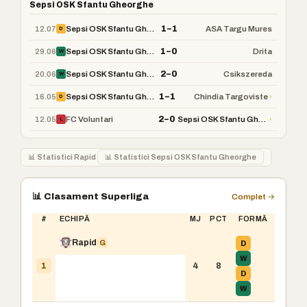
Sepsi OSK Sfantu Gheorghe
1–1
12.07
Sepsi OSK Sfantu Gheorghe
ASA Targu Mures
D
1–0
29.06
Sepsi OSK Sfantu Gheorghe
Drita
W
2–0
20.06
Sepsi OSK Sfantu Gheorghe
Csikszereda
W
1–1
16.05
›
Sepsi OSK Sfantu Gheorghe
Chindia Targoviste
D
2–0
12.05
›
FC Voluntari
Sepsi OSK Sfantu Gheorghe
L
📊 Statistici Rapid
📊 Statistici Sepsi OSK Sfantu Gheorghe
📊 Clasament Superliga
Complet →
#
ECHIPĂ
MJ
PCT
FORMĂ
Rapid
G
D
W
4
8
1
D
W