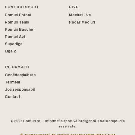
PONTURI SPORT
LIVE
Ponturi Fotbal
Meciuri Live
Ponturi Tenis
Radar Meciuri
Ponturi Baschet
Ponturi Azi
Superliga
Liga 2
INFORMAȚII
Confidențialitate
Termeni
Joc responsabil
Contact
© 2025 Ponturi.ro — Informație sportivă inteligentă. Toate drepturile
rezervate.