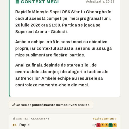
📰 CONTEXT MECI
Actualizat la: 20:29
Rapid întâlnește Sepsi OSK Sfantu Gheorghe în
cadrul această competiție, meci programat luni,
20 iulie 2026 ora 21:30. Partida se joacă pe
Superbet Arena - Giulesti.
Ambele echipe intră în acest meci cu obiective
proprii, iar contextul actual al sezonului adaugă
mize suplimentare fiecărei partide.
Analiza finală depinde de starea zilei, de
eventualele absențe și de alegerile tactice ale
antrenorilor. Ambele echipe au resursele să
controleze momente-cheie din meci.
💰
Cotele se publică înainte de meci · vezi analiza
📊 CONTEXT CLASAMENT
vezi clasament →
Rapid
#1
8p
L
D
D
W
D