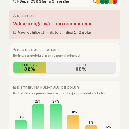
Sepsi OSK Sfantu Gheorghe
#10
4p
D
W
W
D
L
⚠️ DE EVITAT
Valoare negativă — nu recomandăm
📊 Meci echilibrat — datele indică 1–2 goluri
🎯 PESTE / SUB 2.5 GOLURI
Estimarea modelului pentru pontul principal
PESTE 2.5
SUB 2.5
32%
68%
📊 DISTRIBUȚIA NUMĂRULUI DE GOLURI
Probabilitatea pentru fiecare total de goluri (model statistic)
27%
27%
18%
14%
9%
5%