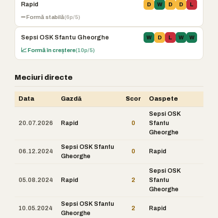
Rapid
D
W
D
D
L
➖ Formă stabilă
(6p/5)
Sepsi OSK Sfantu Gheorghe
W
D
L
W
W
📈 Formă în creștere
(10p/5)
Meciuri directe
Data
Gazdă
Scor
Oaspete
Sepsi OSK
20.07.2026
Rapid
0
Sfantu
Gheorghe
Sepsi OSK Sfantu
06.12.2024
0
Rapid
Gheorghe
Sepsi OSK
05.08.2024
Rapid
2
Sfantu
Gheorghe
Sepsi OSK Sfantu
10.05.2024
2
Rapid
Gheorghe