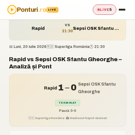
Ponturi
.ro
Acasă
›
Ponturi
›
Rapid vs Sepsi OSK Sfantu Gheorghe
5
LIVE
LIVE
VS
Rapid
Sepsi OSK Sfantu Gheorghe
21:30
📅 Luni, 20 iulie 2026
🇷🇴 Superliga România
🕐 21:30
Rapid vs Sepsi OSK Sfantu Gheorghe –
Analiză și Pont
Sepsi OSK Sfantu
1
–
0
Rapid
Gheorghe
TERMINAT
Pauză: 0–0
🇷🇴 Superliga România
· 🏟️ Stadionul Rapid-Giulesti