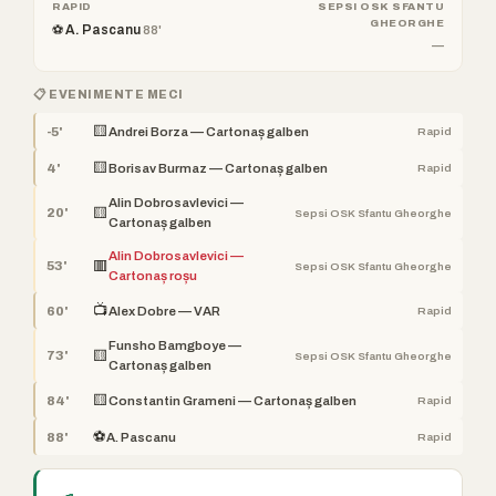
RAPID
SEPSI OSK SFANTU
GHEORGHE
⚽ A. Pascanu
88'
—
📋 EVENIMENTE MECI
🟨
-5'
Andrei Borza — Cartonaș galben
Rapid
🟨
4'
Borisav Burmaz — Cartonaș galben
Rapid
Alin Dobrosavlevici —
🟨
20'
Sepsi OSK Sfantu Gheorghe
Cartonaș galben
Alin Dobrosavlevici —
🟥
53'
Sepsi OSK Sfantu Gheorghe
Cartonaș roșu
📺
60'
Alex Dobre — VAR
Rapid
Funsho Bamgboye —
🟨
73'
Sepsi OSK Sfantu Gheorghe
Cartonaș galben
🟨
84'
Constantin Grameni — Cartonaș galben
Rapid
⚽
88'
A. Pascanu
Rapid