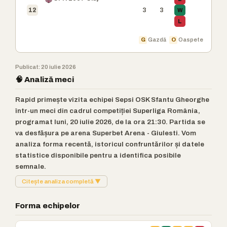
3
3
W
12
L
G
Gazdă
O
Oaspete
Publicat: 20 iulie 2026
🧠 Analiză meci
Rapid primește vizita echipei Sepsi OSK Sfantu Gheorghe
într-un meci din cadrul competiției Superliga România,
programat luni, 20 iulie 2026, de la ora 21:30. Partida se
va desfășura pe arena Superbet Arena - Giulesti. Vom
analiza forma recentă, istoricul confruntărilor și datele
statistice disponibile pentru a identifica posibile
semnale.
Citește analiza completă ▼
Forma echipelor