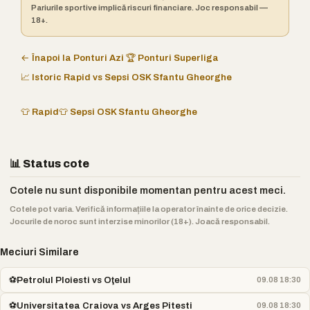
Pariurile sportive implică riscuri financiare. Joc responsabil —
18+.
← Înapoi la Ponturi Azi
🏆 Ponturi Superliga
📈 Istoric Rapid vs Sepsi OSK Sfantu Gheorghe
👕 Rapid
👕 Sepsi OSK Sfantu Gheorghe
📊 Status cote
Cotele nu sunt disponibile momentan pentru acest meci.
Cotele pot varia. Verifică informațiile la operator înainte de orice decizie.
Jocurile de noroc sunt interzise minorilor (18+). Joacă responsabil.
Meciuri Similare
⚽
Petrolul Ploiesti vs Oţelul
09.08 18:30
⚽
Universitatea Craiova vs Arges Pitesti
09.08 18:30