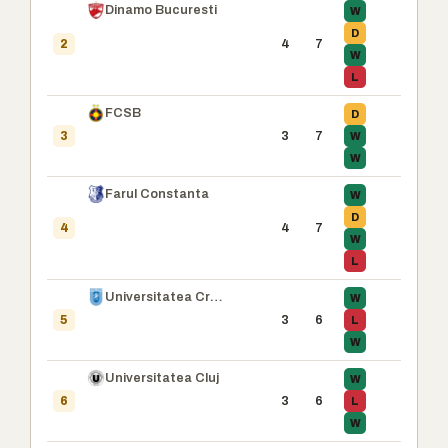
Dinamo Bucuresti
W
D
4
7
2
W
L
FCSB
D
3
7
W
3
W
Farul Constanta
W
D
4
7
4
W
L
Universitatea Craiova
W
3
6
L
5
W
Universitatea Cluj
W
3
6
L
6
W