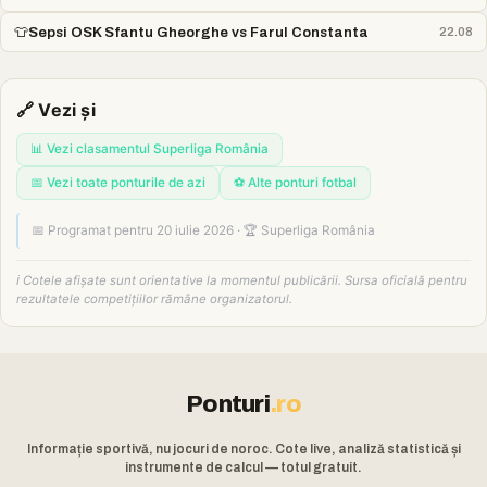
👕
Sepsi OSK Sfantu Gheorghe vs Farul Constanta
22.08
🔗 Vezi și
📊 Vezi clasamentul Superliga România
📅 Vezi toate ponturile de azi
⚽ Alte ponturi fotbal
📅 Programat pentru 20 iulie 2026 · 🏆 Superliga România
ℹ️ Cotele afișate sunt orientative la momentul publicării. Sursa oficială pentru
rezultatele competițiilor rămâne organizatorul.
Ponturi
.ro
Informație sportivă, nu jocuri de noroc. Cote live, analiză statistică și
instrumente de calcul — totul gratuit.