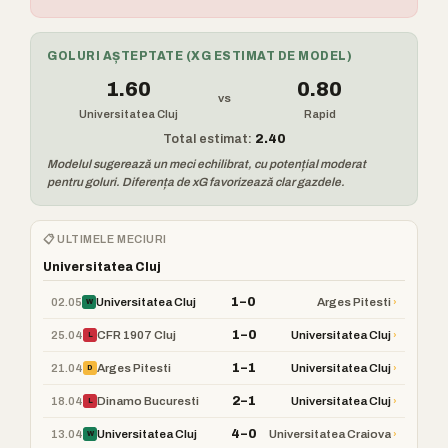
GOLURI AȘTEPTATE (XG ESTIMAT DE MODEL)
1.60
0.80
vs
Universitatea Cluj
Rapid
Total estimat:
2.40
Modelul sugerează un meci echilibrat, cu potențial moderat
pentru goluri. Diferența de xG favorizează clar gazdele.
📋 ULTIMELE MECIURI
Universitatea Cluj
1–0
02.05
›
Universitatea Cluj
Arges Pitesti
W
1–0
25.04
›
CFR 1907 Cluj
Universitatea Cluj
L
1–1
21.04
›
Arges Pitesti
Universitatea Cluj
D
2–1
18.04
›
Dinamo Bucuresti
Universitatea Cluj
L
4–0
13.04
›
Universitatea Cluj
Universitatea Craiova
W