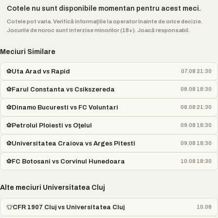
Cotele nu sunt disponibile momentan pentru acest meci.
Cotele pot varia. Verifică informațiile la operator înainte de orice decizie.
Jocurile de noroc sunt interzise minorilor (18+). Joacă responsabil.
Meciuri Similare
⚽
Uta Arad vs Rapid
07.08 21:30
⚽
Farul Constanta vs Csikszereda
08.08 18:30
⚽
Dinamo Bucuresti vs FC Voluntari
08.08 21:30
⚽
Petrolul Ploiesti vs Oţelul
09.08 18:30
⚽
Universitatea Craiova vs Arges Pitesti
09.08 18:30
⚽
FC Botosani vs Corvinul Hunedoara
10.08 18:30
Alte meciuri Universitatea Cluj
👕
CFR 1907 Cluj vs Universitatea Cluj
10.08