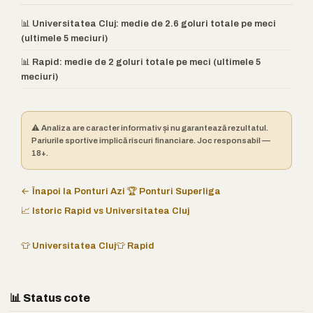
📊 Universitatea Cluj: medie de 2.6 goluri totale pe meci
(ultimele 5 meciuri)
📊 Rapid: medie de 2 goluri totale pe meci (ultimele 5
meciuri)
⚠️ Analiza are caracter informativ și nu garantează rezultatul.
Pariurile sportive implică riscuri financiare. Joc responsabil —
18+.
← Înapoi la Ponturi Azi
🏆 Ponturi Superliga
📈 Istoric Rapid vs Universitatea Cluj
👕 Universitatea Cluj
👕 Rapid
📊 Status cote