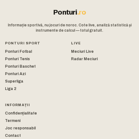
Ponturi
.ro
Informație sportivă, nu jocuri de noroc. Cote live, analiză statistică și
instrumente de calcul — totul gratuit.
PONTURI SPORT
LIVE
Ponturi Fotbal
Meciuri Live
Ponturi Tenis
Radar Meciuri
Ponturi Baschet
Ponturi Azi
Superliga
Liga 2
INFORMAȚII
Confidențialitate
Termeni
Joc responsabil
Contact