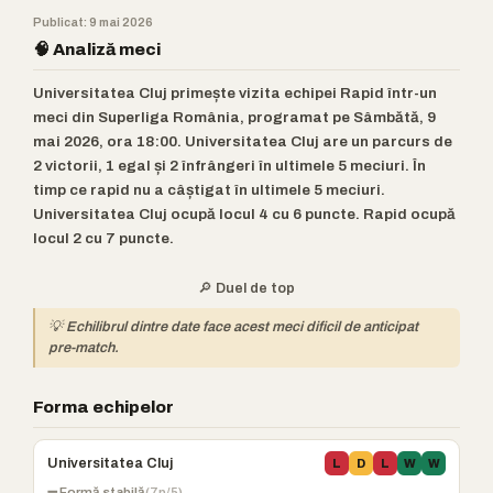
Publicat: 9 mai 2026
🧠 Analiză meci
Universitatea Cluj primește vizita echipei Rapid într-un
meci din Superliga România, programat pe Sâmbătă, 9
mai 2026, ora 18:00. Universitatea Cluj are un parcurs de
2 victorii, 1 egal și 2 înfrângeri în ultimele 5 meciuri. În
timp ce rapid nu a câștigat în ultimele 5 meciuri.
Universitatea Cluj ocupă locul 4 cu 6 puncte. Rapid ocupă
locul 2 cu 7 puncte.
🔎 Duel de top
💡 Echilibrul dintre date face acest meci dificil de anticipat
pre-match.
Forma echipelor
Universitatea Cluj
L
D
L
W
W
➖ Formă stabilă
(7p/5)