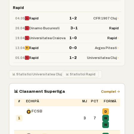
Rapid
1–2
04.05
›
Rapid
CFR 1907 Cluj
L
3–1
26.04
Dinamo Bucuresti
Rapid
L
1–0
19.04
›
Universitatea Craiova
Rapid
L
0–0
13.04
›
Rapid
Arges Pitesti
D
1–2
05.04
›
Rapid
Universitatea Cluj
L
📊 Statistici Universitatea Cluj
📊 Statistici Rapid
📊 Clasament Superliga
Complet →
#
ECHIPĂ
MJ
PCT
FORMĂ
FCSB
D
3
7
W
1
W