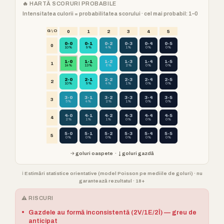
🔥 HARTĂ SCORURI PROBABILE
Intensitatea culorii = probabilitatea scorului · cel mai probabil: 1–0
G \ O
0
1
2
3
4
5
0-0
0-1
0-2
0-3
0-4
0-5
0
10%
9%
4%
1%
0%
0%
1-0
1-1
1-2
1-3
1-4
1-5
1
14%
13%
6%
2%
0%
0%
2-0
2-1
2-2
2-3
2-4
2-5
2
10%
9%
4%
1%
0%
0%
3-0
3-1
3-2
3-3
3-4
3-5
3
5%
4%
2%
1%
0%
0%
4-0
4-1
4-2
4-3
4-4
4-5
4
2%
1%
1%
0%
0%
0%
5-0
5-1
5-2
5-3
5-4
5-5
5
0%
0%
0%
0%
0%
0%
→ goluri oaspete · ↓ goluri gazdă
ℹ️ Estimări statistice orientative (model Poisson pe mediile de goluri) · nu
garantează rezultatul · 18+
⚠️ RISCURI
•
Gazdele au formă inconsistentă (2V/1E/2Î) — greu de
anticipat