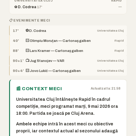
UNIVERSITATEA CLUJ
RAPID
⚽ D. Codrea
—
17'
📋 EVENIMENTE MECI
⚽
17'
D. Codrea
Universitatea Cluj
🟨
40'
Olimpiu Moruțan — Cartonaș galben
Rapid
🟨
88'
Lars Kramer — Cartonaș galben
Rapid
📺
90+1'
Jug Stanojev — VAR
Universitatea Cluj
🟨
90+4'
Jovo Lukić — Cartonaș galben
Universitatea Cluj
📰 CONTEXT MECI
Actualizat la: 21:58
Universitatea Cluj întâlnește Rapid în cadrul
competiție, meci programat marți, 9 mai 2026 ora
18:00. Partida se joacă pe Cluj Arena.
Ambele echipe intră în acest meci cu obiective
proprii, iar contextul actual al sezonului adaugă