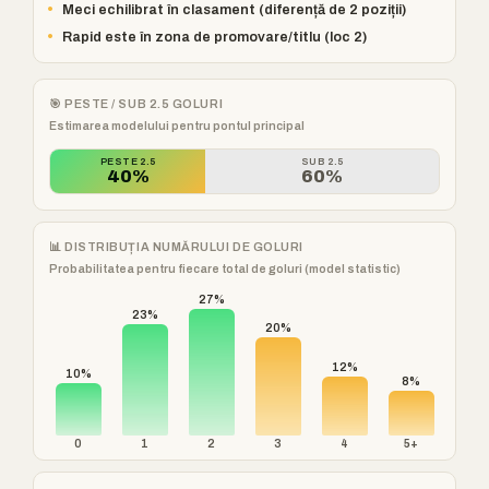
•
Meci echilibrat în clasament (diferență de 2 poziții)
•
Rapid este în zona de promovare/titlu (loc 2)
🎯 PESTE / SUB 2.5 GOLURI
Estimarea modelului pentru pontul principal
PESTE 2.5
SUB 2.5
40%
60%
📊 DISTRIBUȚIA NUMĂRULUI DE GOLURI
Probabilitatea pentru fiecare total de goluri (model statistic)
27%
23%
20%
12%
10%
8%
0
1
2
3
4
5+