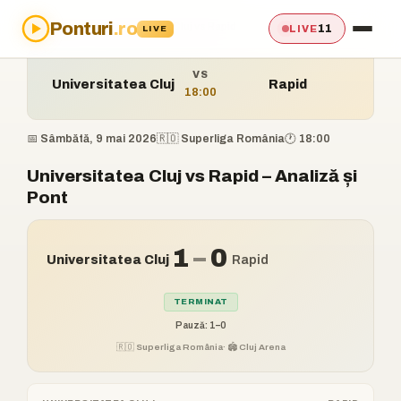
Ponturi
.ro
Acasă
›
Ponturi
›
Universitatea Cluj vs Rapid
11
LIVE
LIVE
VS
Universitatea Cluj
Rapid
18:00
📅 Sâmbătă, 9 mai 2026
🇷🇴 Superliga România
🕐 18:00
Universitatea Cluj vs Rapid – Analiză și
Pont
1
–
0
Universitatea Cluj
Rapid
TERMINAT
Pauză: 1–0
🇷🇴 Superliga România
· 🏟️ Cluj Arena