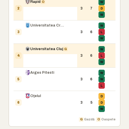
Rapid
O
W
3
7
D
2
W
Universitatea Craiova
W
3
6
L
3
W
Universitatea Cluj
G
W
3
6
L
4
W
Arges Pitesti
W
3
6
W
5
L
Oţelul
D
3
5
D
6
W
G
Gazdă
O
Oaspete