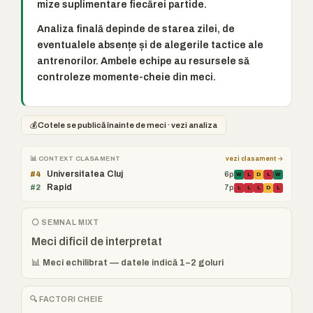
mize suplimentare fiecărei partide.
Analiza finală depinde de starea zilei, de
eventualele absențe și de alegerile tactice ale
antrenorilor. Ambele echipe au resursele să
controleze momente-cheie din meci.
💰
Cotele se publică înainte de meci · vezi analiza
📊 CONTEXT CLASAMENT
vezi clasament →
Universitatea Cluj
#4
6p
W
L
D
L
W
Rapid
#2
7p
L
L
L
D
L
⚪ SEMNAL MIXT
Meci dificil de interpretat
📊 Meci echilibrat — datele indică 1–2 goluri
🔍 FACTORI CHEIE