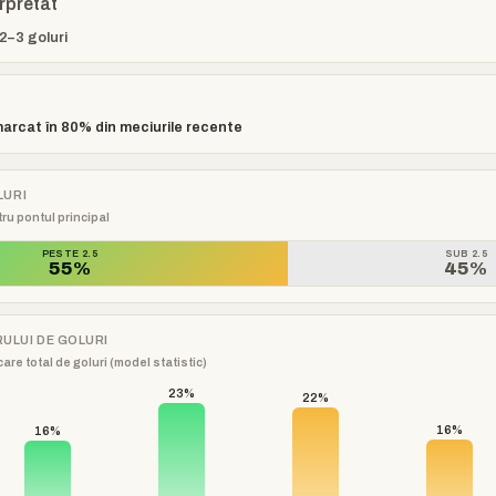
erpretat
2–3 goluri
arcat în 80% din meciurile recente
LURI
ru pontul principal
PESTE 2.5
SUB 2.5
55%
45%
RULUI DE GOLURI
are total de goluri (model statistic)
23%
22%
16%
16%