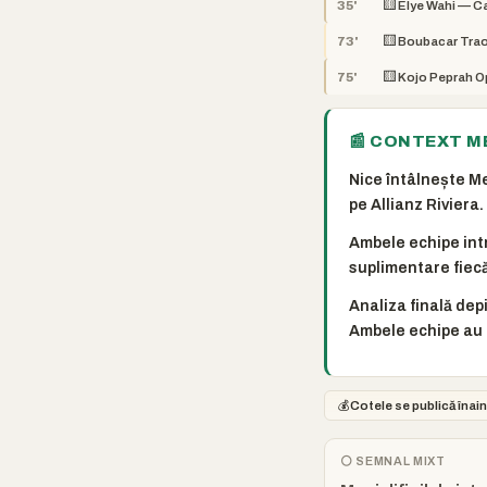
🟨
35'
Elye Wahi — C
🟨
73'
Boubacar Trao
🟨
75'
Kojo Peprah O
📰 CONTEXT M
Nice întâlnește Me
pe Allianz Riviera.
Ambele echipe intr
suplimentare fiecă
Analiza finală dep
Ambele echipe au 
💰
Cotele se publică înain
⚪ SEMNAL MIXT