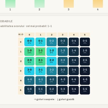
1
2
3
4
ROBABILE
babilitatea scorului · cel mai probabil: 1–1
G \ O
0
1
2
3
4
5
0-0
0-1
0-2
0-3
0-4
0-5
0
6%
6%
3%
1%
0%
0%
1-0
1-1
1-2
1-3
1-4
1-5
1
10%
11%
6%
2%
1%
0%
2-0
2-1
2-2
2-3
2-4
2-5
2
9%
10%
5%
2%
1%
0%
3-0
3-1
3-2
3-3
3-4
3-5
3
5%
6%
3%
1%
0%
0%
4-0
4-1
4-2
4-3
4-4
4-5
4
2%
3%
1%
1%
0%
0%
5-0
5-1
5-2
5-3
5-4
5-5
5
1%
1%
1%
0%
0%
0%
→ goluri oaspete · ↓ goluri gazdă