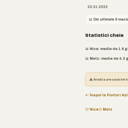
23.01.2022
📊 Din ultimele 9 meci
Statistici cheie
📊 Nice: medie de 1.6 g
📊 Metz: medie de 4.2 g
⚠️ Analiza are caracter i
← Înapoi la Ponturi Azi
👕 Nice
👕 Metz