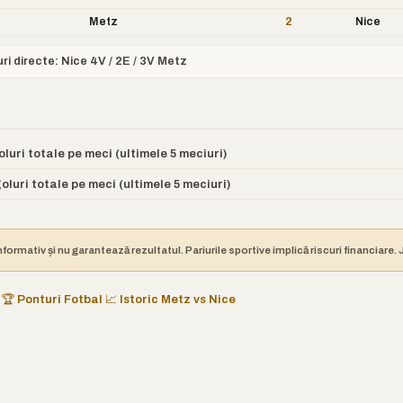
Metz
2
Nice
uri directe: Nice 4V / 2E / 3V Metz
oluri totale pe meci (ultimele 5 meciuri)
oluri totale pe meci (ultimele 5 meciuri)
nformativ și nu garantează rezultatul. Pariurile sportive implică riscuri financiare
🏆 Ponturi Fotbal
📈 Istoric Metz vs Nice