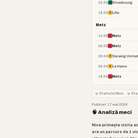
22.04
Strasbourg
W
18.04
Lille
D
Metz
10.05
Metz
L
02.05
Metz
L
29.04
Seraing United
D
26.04
Le Havre
D
19.04
Metz
L
📊 Statistici Nice
📊 Sta
Publicat: 17 mai 2026
🧠 Analiză meci
Nice primește vizita e
are un parcurs de 1 vic