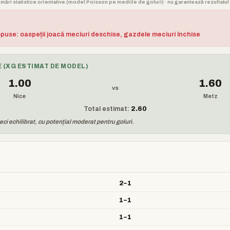
stimări statistice orientative (model Poisson pe mediile de goluri) · nu garantează rezultatul 
opuse: oaspeții joacă meciuri deschise, gazdele meciuri închise
 (XG ESTIMAT DE MODEL)
1.00
1.60
vs
Nice
Metz
Total estimat:
2.60
i echilibrat, cu potențial moderat pentru goluri.
2–1
1–1
1–1