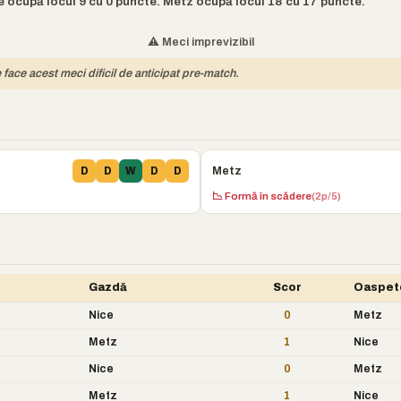
ce ocupă locul 9 cu 0 puncte. Metz ocupă locul 18 cu 17 puncte.
⚠️ Meci imprevizibil
e face acest meci dificil de anticipat pre-match.
Metz
D
D
W
D
D
📉 Formă în scădere
(2p/5)
Gazdă
Scor
Oaspet
Nice
0
Metz
Metz
1
Nice
Nice
0
Metz
Metz
1
Nice