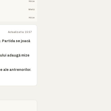
Nice
Metz
Nice
Actualizat la: 15:57
. Partida se joacă
onului adaugă mize
e ale antrenorilor.