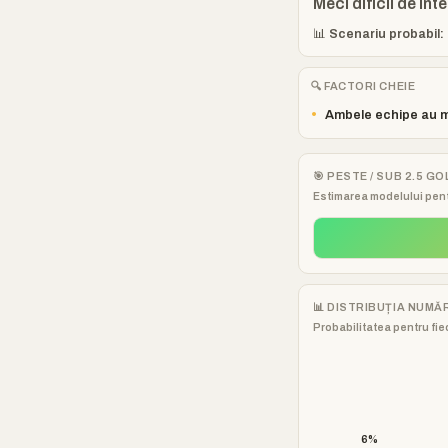
Meci dificil de int
📊 Scenariu probabil: 
🔍 FACTORI CHEIE
•
Ambele echipe au m
🎯 PESTE / SUB 2.5 GO
Estimarea modelului pent
📊 DISTRIBUȚIA NUMĂ
Probabilitatea pentru fiec
6%