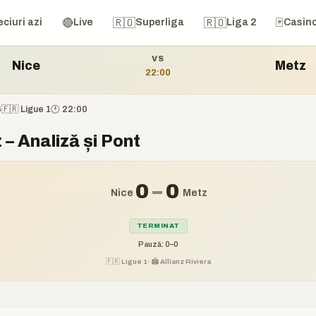
tz
🔴
🇷🇴
🇷🇴
🃏
ciuri azi
Live
Superliga
Liga 2
Casin
VS
Nice
Metz
22:00
6
🇫🇷 Ligue 1
🕐 22:00
 – Analiză și Pont
0
–
0
Nice
Metz
TERMINAT
Pauză: 0–0
🇫🇷 Ligue 1
· 🏟️ Allianz Riviera