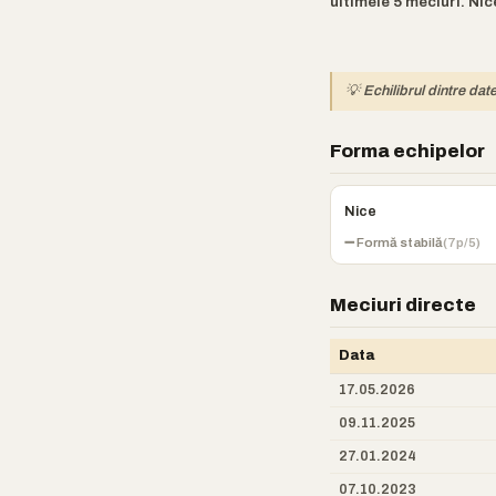
ultimele 5 meciuri. Ni
💡 Echilibrul dintre dat
Forma echipelor
Nice
➖ Formă stabilă
(7p/5)
Meciuri directe
Data
17.05.2026
09.11.2025
27.01.2024
07.10.2023