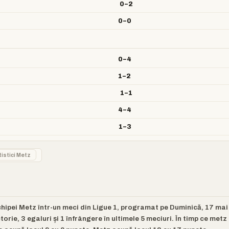
0–2
0–0
0–4
1–2
1–1
4–4
1–3
tistici Metz
chipei Metz într-un meci din Ligue 1, programat pe Duminică, 17 mai
torie, 3 egaluri și 1 înfrângere în ultimele 5 meciuri. În timp ce metz