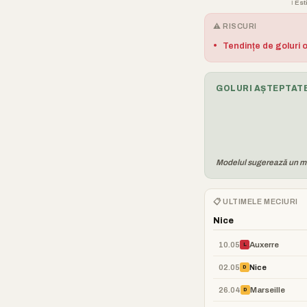
ℹ️ E
⚠️ RISCURI
•
Tendințe de goluri 
GOLURI AȘTEPTATE
Modelul sugerează un mec
📋 ULTIMELE MECIURI
Nice
10.05
Auxerre
L
02.05
Nice
D
26.04
Marseille
D