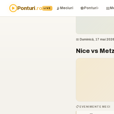
Ponturi
.ro
Acasă
›
Ponturi
›
Nice vs Me
📡
⚽
📅
Meciuri
Ponturi
Me
LIVE
▾
📅 Duminică, 17 mai 202
Nice vs Metz
📋 EVENIMENTE MECI