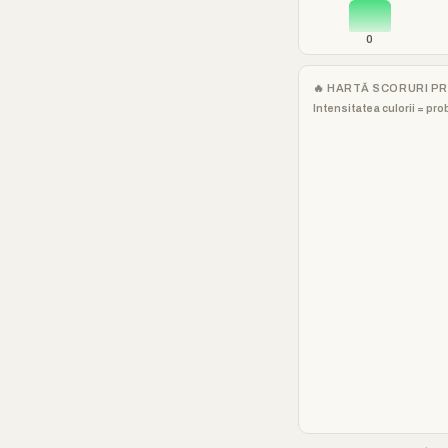
0
🔥 HARTĂ SCORURI P
Intensitatea culorii = pro