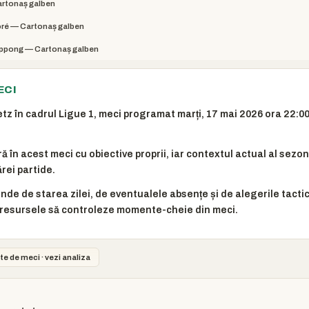
artonaș galben
ré — Cartonaș galben
ppong — Cartonaș galben
ECI
tz în cadrul Ligue 1, meci programat marți, 17 mai 2026 ora 22:00
ă în acest meci cu obiective proprii, iar contextul actual al sez
rei partide.
inde de starea zilei, de eventualele absențe și de alegerile tactic
resursele să controleze momente-cheie din meci.
te de meci · vezi analiza