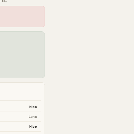
· 18+
›
Nice
›
Lens
›
Nice