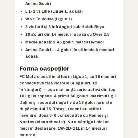
Amine Gouiri
L 1-2 vs Lille (Ligue 1, acasă)
W vs Toulouse (Ligue 1)
3 victorii și 3 înfrângeri sub Habib Beye
10 goluri din 14 meciuri acasă cu Over 2.5
Medie acasă: 2.45 goluri marcate/meci
Amine Gouiri — 4 goluri în ultimele 4 meciuri
acasă
Forma oaspeților
FC Metz e pe ultimul loc în Ligue 1, cu 16 meciuri
consecutive fără victorie (4 egaluri, 12
înfrângeri) — cea mai lungă serie activă din top
10 ligi europene. A primit 60 goluri, maximul ligii.
Deține și recordul negativ de 18 goluri primite
după minutul 75. Totuși, recent au arătat
revenire: două 0-0 consecutive cu Rennes și
Nantes (clean sheets!). Nu a câștigat nici un
meci în deplasare: 1W-2D-11L în 14 meciuri
externe.