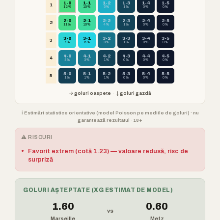
1-0
1-1
1-2
1-3
1-4
1-5
1
12%
10%
5%
1%
0%
0%
2-0
2-1
2-2
2-3
2-4
2-5
2
11%
10%
4%
1%
0%
0%
3-0
3-1
3-2
3-3
3-4
3-5
3
7%
6%
3%
1%
0%
0%
4-0
4-1
4-2
4-3
4-4
4-5
4
3%
3%
1%
0%
0%
0%
5-0
5-1
5-2
5-3
5-4
5-5
5
1%
1%
1%
0%
0%
0%
→ goluri oaspete · ↓ goluri gazdă
ℹ️ Estimări statistice orientative (model Poisson pe mediile de goluri) · nu
garantează rezultatul · 18+
⚠️ RISCURI
•
Favorit extrem (cotă 1.23) — valoare redusă, risc de
surpriză
GOLURI AȘTEPTATE (XG ESTIMAT DE MODEL)
1.60
0.60
vs
Marseille
Metz