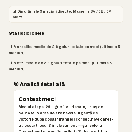
📊 Din ultimele 9 meciuri directe: Marseille 3V / 6E / 0V
Metz
Statistici cheie
📊 Marseille: medie de 2.8 goluri totale pe meci (ultimele 5
meciuri)
📊 Metz: medie de 2.8 goluri totale pe meci (ultimele 5
meciuri)
🎯 Analiză detaliată
Context meci
Meciul etapei 29 Ligue 1 cu decalaj uriaș de
calitate. Marseille are nevoie urgentă de
victorie după două înfrângeri consecutive care i-
au costat locul 3 în clasament — șansele la
Champions League (locurile 1-3) devin critice.