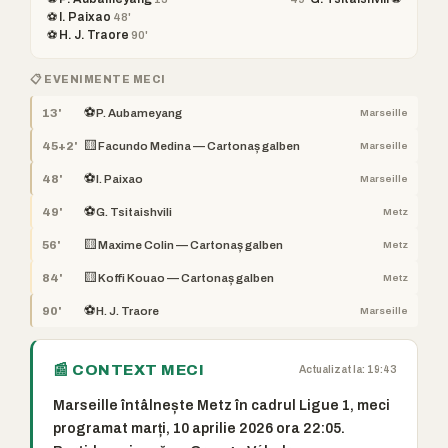
⚽ I. Paixao
48'
⚽ H. J. Traore
90'
📋 EVENIMENTE MECI
⚽
13'
P. Aubameyang
Marseille
🟨
45+2'
Facundo Medina — Cartonaș galben
Marseille
⚽
48'
I. Paixao
Marseille
⚽
49'
G. Tsitaishvili
Metz
🟨
56'
Maxime Colin — Cartonaș galben
Metz
🟨
84'
Koffi Kouao — Cartonaș galben
Metz
⚽
90'
H. J. Traore
Marseille
📰 CONTEXT MECI
Actualizat la: 19:43
Marseille întâlnește Metz în cadrul Ligue 1, meci
programat marți, 10 aprilie 2026 ora 22:05.