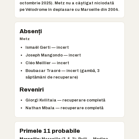
octombrie 2025). Metz nu a câștigat niciodată
pe Vélodrome în deplasare cu Marseille din 2004.
Absenți
Metz
Ismaël Gerti — incert
Joseph Mangondo — incert
Cléo Meillier — incert
Boubacar Traoré — incert (gambă, 3
săptămâni de recuperare)
Reveniri
Giorgi Kvilitaia — recuperare completă
Nathan Mbala — recuperare completă
Primele 11 probabile
Marseille:
Marseille (3-5-2): Rulli — Medina,