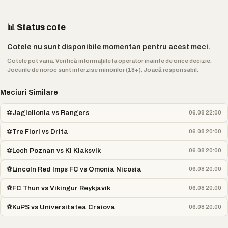
📊 Status cote
Cotele nu sunt disponibile momentan pentru acest meci.
Cotele pot varia. Verifică informațiile la operator înainte de orice decizie.
Jocurile de noroc sunt interzise minorilor (18+). Joacă responsabil.
Meciuri Similare
⚽
Jagiellonia vs Rangers
06.08 22:00
⚽
Tre Fiori vs Drita
06.08 20:00
⚽
Lech Poznan vs KI Klaksvik
06.08 20:00
⚽
Lincoln Red Imps FC vs Omonia Nicosia
06.08 20:00
⚽
FC Thun vs Vikingur Reykjavik
06.08 20:00
⚽
KuPS vs Universitatea Craiova
06.08 20:00