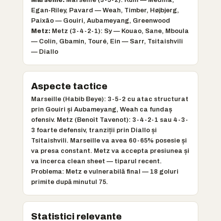
Egan-Riley, Pavard — Weah, Timber, Højbjerg,
Paixão — Gouiri, Aubameyang, Greenwood
Metz:
Metz (3-4-2-1): Sy — Kouao, Sane, Mboula
— Colin, Gbamin, Touré, Ein — Sarr, Tsitaishvili
— Diallo
Aspecte tactice
Marseille (Habib Beye): 3-5-2 cu atac structurat
prin Gouiri și Aubameyang, Weah ca fundaș
ofensiv. Metz (Benoît Tavenot): 3-4-2-1 sau 4-3-
3 foarte defensiv, tranziții prin Diallo și
Tsitaishvili. Marseille va avea 60-65% posesie și
va presa constant. Metz va accepta presiunea și
va încerca clean sheet — tiparul recent.
Problema: Metz e vulnerabilă final — 18 goluri
primite după minutul 75.
Statistici relevante