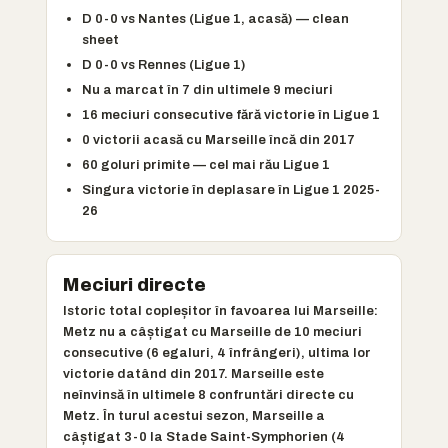
D 0-0 vs Nantes (Ligue 1, acasă) — clean
sheet
D 0-0 vs Rennes (Ligue 1)
Nu a marcat în 7 din ultimele 9 meciuri
16 meciuri consecutive fără victorie în Ligue 1
0 victorii acasă cu Marseille încă din 2017
60 goluri primite — cel mai rău Ligue 1
Singura victorie în deplasare în Ligue 1 2025-
26
Meciuri directe
Istoric total copleșitor în favoarea lui Marseille:
Metz nu a câștigat cu Marseille de 10 meciuri
consecutive (6 egaluri, 4 înfrângeri), ultima lor
victorie datând din 2017. Marseille este
neînvinsă în ultimele 8 confruntări directe cu
Metz. În turul acestui sezon, Marseille a
câștigat 3-0 la Stade Saint-Symphorien (4