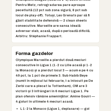
Pentru Metz, retrogradarea pare aproape
pecetluită (12 pct sub zona sigură, 8 pct sub
locul de play-off). Totuși, Les Grenats par să fi
găsit stabilitate defensivă — 2 clean sheets
consecutive. Marseille are sansa ideală:
adversar slab, acasă, după o perioadă dificilă.
Arbitru: Stéphanie Frappart.
Forma gazdelor
Olympique Marseille a pierdut două meciuri
consecutive în Ligue 1 (1-2 cu Lille acasă și 1-2
la Monaco) și a pierdut locul 3 — acum e pe 4 cu
49 pct, la 1 pct de primele 3. Sub Habib Beye
(numit în mijlocul lui februarie, l-a înlocuit pe De
Zerbi care a plecat la Tottenham), OM are 3
victorii și 3 înfrângeri în 6 meciuri Ligue 1. Pe
plan ofensiv rămâne amenințător: Amine Gouiri —
4 goluri în ultimele 4 meciuri acasă.
L 1-2 la Monaco (Ligue 1, deplasare) — gol