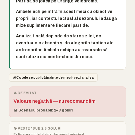
Partida se joacă pe Orange Vélodrome.
Ambele echipe intră în acest meci cu obiective
proprii, iar contextul actual al sezonului adaugă
mize suplimentare fiecărei partide.
Analiza finală depinde de starea zilei, de
eventualele absențe și de alegerile tactice ale
antrenorilor. Ambele echipe au resursele să
controleze momente-cheie din meci.
💰
Cotele se publică înainte de meci · vezi analiza
⚠️ DE EVITAT
Valoare negativă — nu recomandăm
📊 Scenariu probabil: 2–3 goluri
🎯 PESTE / SUB 2.5 GOLURI
Estimarea modelului pentru pontul principal