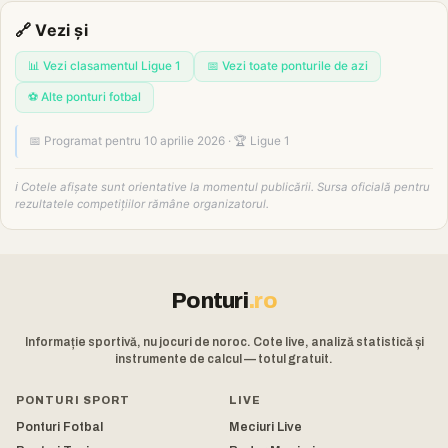
🔗 Vezi și
📊 Vezi clasamentul Ligue 1
📅 Vezi toate ponturile de azi
⚽ Alte ponturi fotbal
📅 Programat pentru 10 aprilie 2026 · 🏆 Ligue 1
ℹ️ Cotele afișate sunt orientative la momentul publicării. Sursa oficială pentru
rezultatele competițiilor rămâne organizatorul.
Ponturi
.ro
Informație sportivă, nu jocuri de noroc. Cote live, analiză statistică și
instrumente de calcul — totul gratuit.
PONTURI SPORT
LIVE
Ponturi Fotbal
Meciuri Live