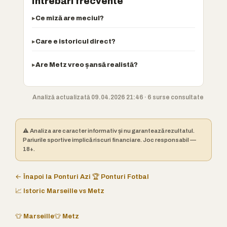
Întrebări frecvente
Ce miză are meciul?
Care e istoricul direct?
Are Metz vreo șansă realistă?
Analiză actualizată 09.04.2026 21:46 · 6 surse consultate
⚠️ Analiza are caracter informativ și nu garantează rezultatul.
Pariurile sportive implică riscuri financiare. Joc responsabil —
18+.
← Înapoi la Ponturi Azi
🏆 Ponturi Fotbal
📈 Istoric Marseille vs Metz
👕 Marseille
👕 Metz