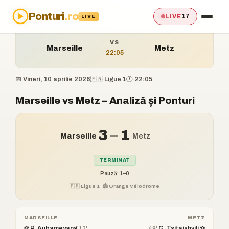
Ponturi
.ro
Acasă
›
Ponturi
›
Marseille vs Metz
17
LIVE
LIVE
VS
Marseille
Metz
22:05
📅 Vineri, 10 aprilie 2026
🇫🇷 Ligue 1
🕐 22:05
Marseille vs Metz – Analiză și Ponturi
3
–
1
Marseille
Metz
TERMINAT
Pauză: 1–0
🇫🇷 Ligue 1
· 🏟️ Orange Vélodrome
MARSEILLE
METZ
⚽ P. Aubameyang
G. Tsitaishvili ⚽
13'
49'