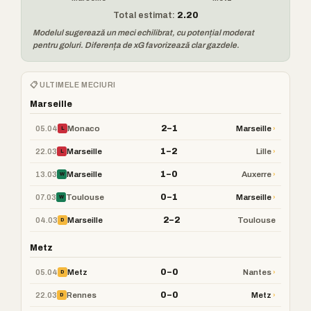
Total estimat:
2.20
Modelul sugerează un meci echilibrat, cu potențial moderat
pentru goluri. Diferența de xG favorizează clar gazdele.
📋 ULTIMELE MECIURI
Marseille
2–1
05.04
›
Monaco
Marseille
L
1–2
22.03
›
Marseille
Lille
L
1–0
13.03
›
Marseille
Auxerre
W
0–1
07.03
›
Toulouse
Marseille
W
2–2
04.03
Marseille
Toulouse
D
Metz
0–0
05.04
›
Metz
Nantes
D
0–0
22.03
›
Rennes
Metz
D