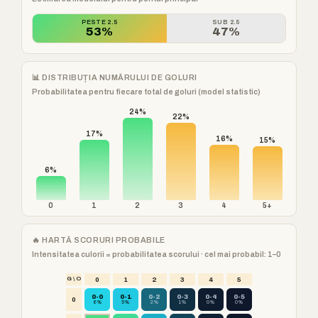
PESTE 2.5
SUB 2.5
53%
47%
📊 DISTRIBUȚIA NUMĂRULUI DE GOLURI
Probabilitatea pentru fiecare total de goluri (model statistic)
24%
22%
17%
16%
15%
6%
0
1
2
3
4
5+
🔥 HARTĂ SCORURI PROBABILE
Intensitatea culorii = probabilitatea scorului · cel mai probabil: 1–0
G \ O
0
1
2
3
4
5
0-0
0-1
0-2
0-3
0-4
0-5
0
6%
5%
2%
1%
0%
0%