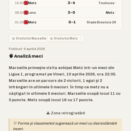
3–4
15.03
›
Metz
Toulouse
L
3–0
08.03
›
Lens
Metz
L
0–1
01.03
Metz
Stade Brestois 29
L
📊 Statistici Marseille
📊 Statistici Metz
Publicat: 9 aprilie 2026
🧠 Analiză meci
Marseille primește vizita echipei Metz într-un meci din
Ligue 1, programat pe Vineri, 10 aprilie 2026, ora 22:05.
Marseille are un parcurs de 2 victorii, 1 egal și 2
înfrângeri în ultimele 5 meciuri. În timp ce metz nu a
câștigat în ultimele 5 meciuri. Marseille ocupă locul 11 cu
0 puncte. Metz ocupă locul 18 cu 17 puncte.
⚠️ Zona retrogradării
💡 Forma și clasamentul sugerează un meci cu deznodământ
incert.