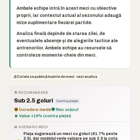
Ambele echipe intră în acest meci cu obiective
proprii, iar contextul actual al sezonului adaugă
mize suplimentare fiecărei partide.
Analiza finală depinde de starea zilei, de
eventualele absențe și de alegerile tactice ale
antrenorilor. Ambele echipe au resursele să
controleze momente-cheie din meci.
💰
Cotele se publică înainte de meci · vezi analiza
🎯 RECOMANDARE
Sub 2.5 goluri
Contra pieței
🟡 Încredere medie
🛡️ Risc scăzut
🔥 Value +16% (contra pieței)
📊 SCENARIU MECI
Piața sugerează un meci cu goluri (61.7% peste
2.5), dar modelul vede valoare pe sub 2.5 la cota