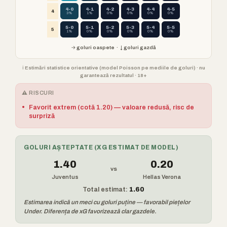
4-0
4-1
4-2
4-3
4-4
4-5
4
3%
1%
0%
0%
0%
0%
5-0
5-1
5-2
5-3
5-4
5-5
5
1%
0%
0%
0%
0%
0%
→ goluri oaspete · ↓ goluri gazdă
ℹ️ Estimări statistice orientative (model Poisson pe mediile de goluri) · nu
garantează rezultatul · 18+
⚠️ RISCURI
•
Favorit extrem (cotă 1.20) — valoare redusă, risc de
surpriză
GOLURI AȘTEPTATE (XG ESTIMAT DE MODEL)
1.40
0.20
vs
Juventus
Hellas Verona
Total estimat:
1.60
Estimarea indică un meci cu goluri puține — favorabil piețelor
Under. Diferența de xG favorizează clar gazdele.