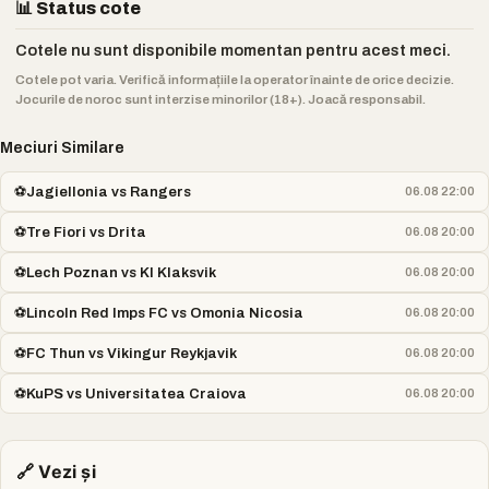
📊 Status cote
Cotele nu sunt disponibile momentan pentru acest meci.
Cotele pot varia. Verifică informațiile la operator înainte de orice decizie.
Jocurile de noroc sunt interzise minorilor (18+). Joacă responsabil.
Meciuri Similare
⚽
Jagiellonia vs Rangers
06.08 22:00
⚽
Tre Fiori vs Drita
06.08 20:00
⚽
Lech Poznan vs KI Klaksvik
06.08 20:00
⚽
Lincoln Red Imps FC vs Omonia Nicosia
06.08 20:00
⚽
FC Thun vs Vikingur Reykjavik
06.08 20:00
⚽
KuPS vs Universitatea Craiova
06.08 20:00
🔗 Vezi și