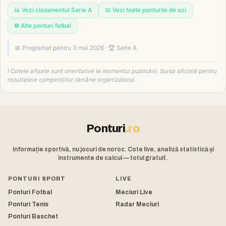
📊 Vezi clasamentul Serie A
📅 Vezi toate ponturile de azi
⚽ Alte ponturi fotbal
📅 Programat pentru 3 mai 2026 · 🏆 Serie A
ℹ️ Cotele afișate sunt orientative la momentul publicării. Sursa oficială pentru
rezultatele competițiilor rămâne organizatorul.
Ponturi
.ro
Informație sportivă, nu jocuri de noroc. Cote live, analiză statistică și
instrumente de calcul — totul gratuit.
PONTURI SPORT
LIVE
Ponturi Fotbal
Meciuri Live
Ponturi Tenis
Radar Meciuri
Ponturi Baschet