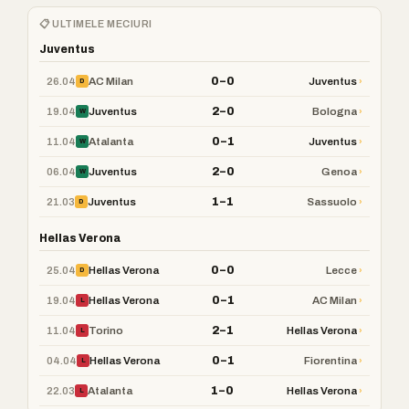
📋 ULTIMELE MECIURI
Juventus
0–0
26.04
›
AC Milan
Juventus
D
2–0
19.04
›
Juventus
Bologna
W
0–1
11.04
›
Atalanta
Juventus
W
2–0
06.04
›
Juventus
Genoa
W
1–1
21.03
›
Juventus
Sassuolo
D
Hellas Verona
0–0
25.04
›
Hellas Verona
Lecce
D
0–1
19.04
›
Hellas Verona
AC Milan
L
2–1
11.04
›
Torino
Hellas Verona
L
0–1
04.04
›
Hellas Verona
Fiorentina
L
1–0
22.03
›
Atalanta
Hellas Verona
L