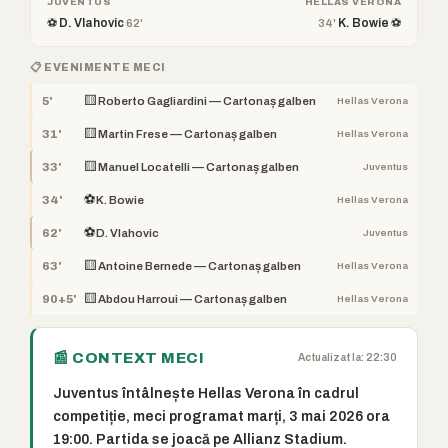
JUVENTUS
HELLAS VERONA
⚽ D. Vlahovic
K. Bowie ⚽
62'
34'
📋 EVENIMENTE MECI
🟨
5'
Roberto Gagliardini — Cartonaș galben
Hellas Verona
🟨
31'
Martin Frese — Cartonaș galben
Hellas Verona
🟨
33'
Manuel Locatelli — Cartonaș galben
Juventus
⚽
34'
K. Bowie
Hellas Verona
⚽
62'
D. Vlahovic
Juventus
🟨
63'
Antoine Bernede — Cartonaș galben
Hellas Verona
🟨
90+5'
Abdou Harroui — Cartonaș galben
Hellas Verona
📰 CONTEXT MECI
Actualizat la: 22:30
Juventus întâlnește Hellas Verona în cadrul
competiție, meci programat marți, 3 mai 2026 ora
19:00. Partida se joacă pe Allianz Stadium.