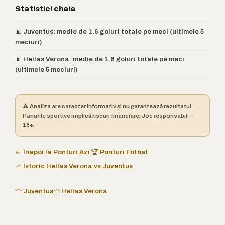
Statistici cheie
📊 Juventus: medie de 1.6 goluri totale pe meci (ultimele 5
meciuri)
📊 Hellas Verona: medie de 1.6 goluri totale pe meci
(ultimele 5 meciuri)
⚠️ Analiza are caracter informativ și nu garantează rezultatul.
Pariurile sportive implică riscuri financiare. Joc responsabil —
18+.
← Înapoi la Ponturi Azi
🏆 Ponturi Fotbal
📈 Istoric Hellas Verona vs Juventus
👕 Juventus
👕 Hellas Verona