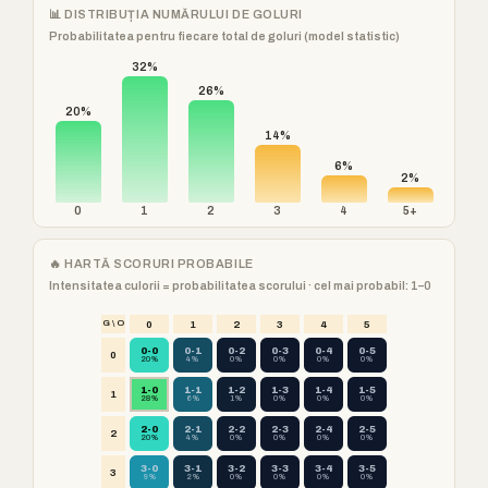
📊 DISTRIBUȚIA NUMĂRULUI DE GOLURI
Probabilitatea pentru fiecare total de goluri (model statistic)
32%
26%
20%
14%
6%
2%
0
1
2
3
4
5+
🔥 HARTĂ SCORURI PROBABILE
Intensitatea culorii = probabilitatea scorului · cel mai probabil: 1–0
G \ O
0
1
2
3
4
5
0-0
0-1
0-2
0-3
0-4
0-5
0
20%
4%
0%
0%
0%
0%
1-0
1-1
1-2
1-3
1-4
1-5
1
28%
6%
1%
0%
0%
0%
2-0
2-1
2-2
2-3
2-4
2-5
2
20%
4%
0%
0%
0%
0%
3-0
3-1
3-2
3-3
3-4
3-5
3
9%
2%
0%
0%
0%
0%