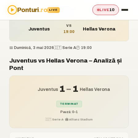
Ponturi
.ro
Acasă
›
Ponturi
›
Juventus vs Hellas Verona
10
LIVE
LIVE
VS
Juventus
Hellas Verona
19:00
📅 Duminică, 3 mai 2026
🇮🇹 Serie A
🕐 19:00
Juventus vs Hellas Verona – Analiză și
Pont
1
–
1
Juventus
Hellas Verona
TERMINAT
Pauză: 0–1
🇮🇹 Serie A
· 🏟️ Allianz Stadium