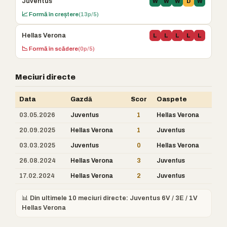
Juventus
W
W
W
D
W
📈 Formă în creștere
(13p/5)
Hellas Verona
L
L
L
L
L
📉 Formă în scădere
(0p/5)
Meciuri directe
Data
Gazdă
Scor
Oaspete
03.05.2026
Juventus
1
Hellas Verona
20.09.2025
Hellas Verona
1
Juventus
03.03.2025
Juventus
0
Hellas Verona
26.08.2024
Hellas Verona
3
Juventus
17.02.2024
Hellas Verona
2
Juventus
📊 Din ultimele 10 meciuri directe: Juventus 6V / 3E / 1V
Hellas Verona