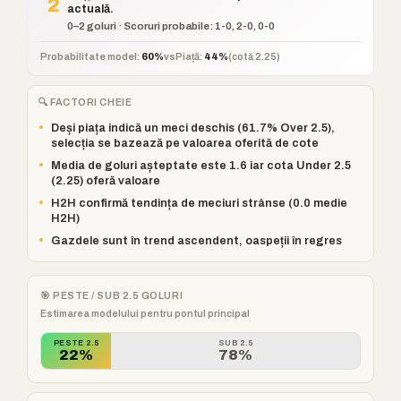
2
actuală.
0–2 goluri · Scoruri probabile: 1-0, 2-0, 0-0
Probabilitate model:
60%
vs
Piață:
44%
(cotă 2.25)
🔍 FACTORI CHEIE
•
Deși piața indică un meci deschis (61.7% Over 2.5),
selecția se bazează pe valoarea oferită de cote
•
Media de goluri așteptate este 1.6 iar cota Under 2.5
(2.25) oferă valoare
•
H2H confirmă tendința de meciuri strânse (0.0 medie
H2H)
•
Gazdele sunt în trend ascendent, oaspeții în regres
🎯 PESTE / SUB 2.5 GOLURI
Estimarea modelului pentru pontul principal
PESTE 2.5
SUB 2.5
22%
78%