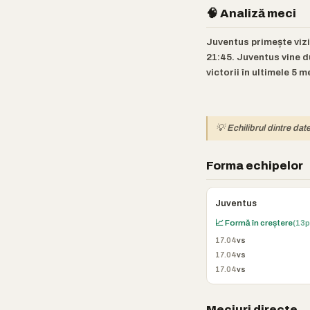
🧠 Analiză meci
Juventus primește vizi
21:45. Juventus vine du
victorii în ultimele 5 
💡 Echilibrul dintre dat
Forma echipelor
Juventus
📈 Formă în creștere
(13p
17.04
vs
17.04
vs
17.04
vs
Meciuri directe