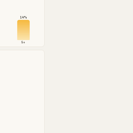
14%
5+