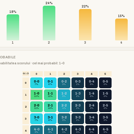
24%
22%
18%
15%
1
2
3
4
ROBABILE
babilitatea scorului · cel mai probabil: 1–0
G \ O
0
1
2
3
4
5
0-0
0-1
0-2
0-3
0-4
0-5
0
7%
6%
3%
1%
0%
0%
1-0
1-1
1-2
1-3
1-4
1-5
1
12%
11%
5%
1%
0%
0%
2-0
2-1
2-2
2-3
2-4
2-5
2
11%
10%
4%
1%
0%
0%
3-0
3-1
3-2
3-3
3-4
3-5
3
7%
6%
3%
1%
0%
0%
4-0
4-1
4-2
4-3
4-4
4-5
4
3%
3%
1%
0%
0%
0%