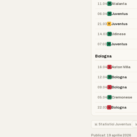
11.04
Atalanta
W
06.04
Juventus
W
21.03
Juventus
D
14.03
Udinese
W
07.03
Juventus
W
Bologna
16.04
Aston Villa
L
12.04
Bologna
W
09.04
Bologna
L
05.04
Cremonese
W
22.03
Bologna
L
📊 Statistici Juventus

Publicat: 19 aprilie 2026