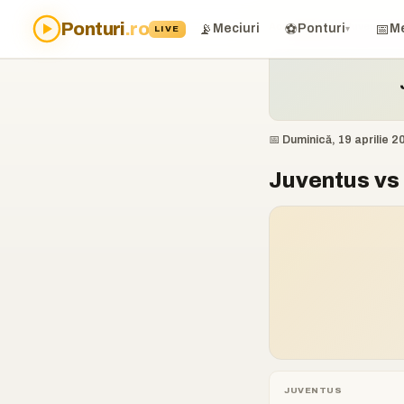
Ponturi
.ro
Acasă
›
Ponturi
›
Juventus v
📡
⚽
📅
Meciuri
Ponturi
Me
LIVE
▾
📅 Duminică, 19 aprilie 2
Juventus vs 
JUVENTUS