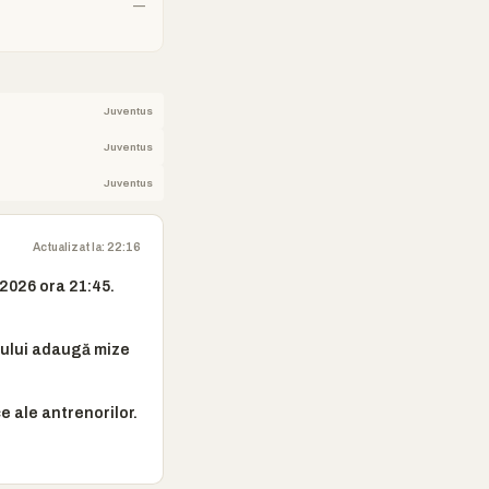
—
Juventus
Juventus
Juventus
Actualizat la: 22:16
 2026 ora 21:45.
onului adaugă mize
e ale antrenorilor.