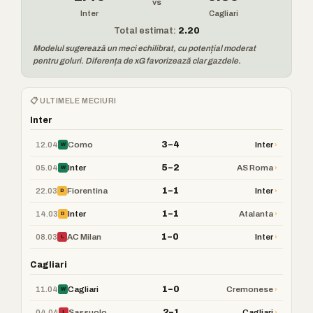
vs
Inter
Cagliari
Total estimat:
2.20
Modelul sugerează un meci echilibrat, cu potențial moderat
pentru goluri. Diferența de xG favorizează clar gazdele.
📋 ULTIMELE MECIURI
Inter
3–4
12.04
›
Como
Inter
W
5–2
05.04
›
Inter
AS Roma
W
1–1
22.03
›
Fiorentina
Inter
D
1–1
14.03
›
Inter
Atalanta
D
1–0
08.03
›
AC Milan
Inter
L
Cagliari
1–0
11.04
›
Cagliari
Cremonese
W
2–1
04.04
›
Sassuolo
Cagliari
L