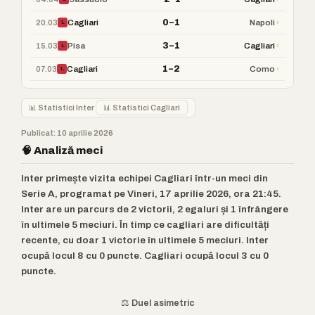
0–1
20.03
›
Cagliari
Napoli
L
3–1
15.03
›
Pisa
Cagliari
L
1–2
07.03
›
Cagliari
Como
L
📊 Statistici Inter
📊 Statistici Cagliari
Publicat: 10 aprilie 2026
🧠 Analiză meci
Inter primește vizita echipei Cagliari într-un meci din
Serie A, programat pe Vineri, 17 aprilie 2026, ora 21:45.
Inter are un parcurs de 2 victorii, 2 egaluri și 1 înfrângere
în ultimele 5 meciuri. În timp ce cagliari are dificultăți
recente, cu doar 1 victorie în ultimele 5 meciuri. Inter
ocupă locul 8 cu 0 puncte. Cagliari ocupă locul 3 cu 0
puncte.
⚖️ Duel asimetric