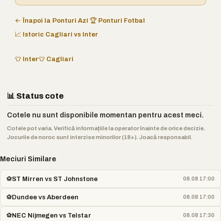
← Înapoi la Ponturi Azi
🏆 Ponturi Fotbal
📈 Istoric Cagliari vs Inter
👕 Inter
👕 Cagliari
📊 Status cote
Cotele nu sunt disponibile momentan pentru acest meci.
Cotele pot varia. Verifică informațiile la operator înainte de orice decizie.
Jocurile de noroc sunt interzise minorilor (18+). Joacă responsabil.
Meciuri Similare
⚽
ST Mirren vs ST Johnstone
08.08 17:00
⚽
Dundee vs Aberdeen
08.08 17:00
⚽
NEC Nijmegen vs Telstar
08.08 17:30