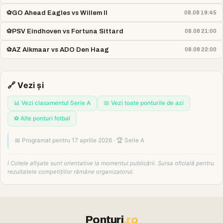
⚽
GO Ahead Eagles vs Willem II
08.08 19:45
⚽
PSV Eindhoven vs Fortuna Sittard
08.08 21:00
⚽
AZ Alkmaar vs ADO Den Haag
08.08 22:00
🔗 Vezi și
📊 Vezi clasamentul Serie A
📅 Vezi toate ponturile de azi
⚽ Alte ponturi fotbal
📅 Programat pentru 17 aprilie 2026 · 🏆 Serie A
ℹ️ Cotele afișate sunt orientative la momentul publicării. Sursa oficială pentru
rezultatele competițiilor rămâne organizatorul.
Ponturi
.ro