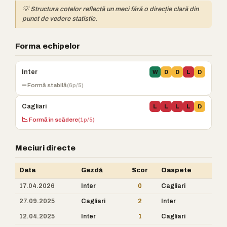
💡 Structura cotelor reflectă un meci fără o direcție clară din
punct de vedere statistic.
Forma echipelor
Inter
W
D
D
L
D
➖ Formă stabilă
(6p/5)
Cagliari
L
L
L
L
D
📉 Formă în scădere
(1p/5)
Meciuri directe
Data
Gazdă
Scor
Oaspete
17.04.2026
Inter
0
Cagliari
27.09.2025
Cagliari
2
Inter
12.04.2025
Inter
1
Cagliari