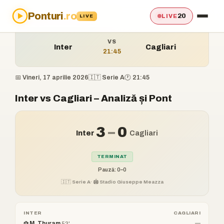
Ponturi
.ro
Acasă
›
Ponturi
›
Inter vs Cagliari
20
LIVE
LIVE
VS
Inter
Cagliari
21:45
📅 Vineri, 17 aprilie 2026
🇮🇹 Serie A
🕐 21:45
Inter vs Cagliari – Analiză și Pont
3
–
0
Inter
Cagliari
TERMINAT
Pauză: 0–0
🇮🇹 Serie A
· 🏟️ Stadio Giuseppe Meazza
INTER
CAGLIARI
⚽ M. Thuram
—
52'