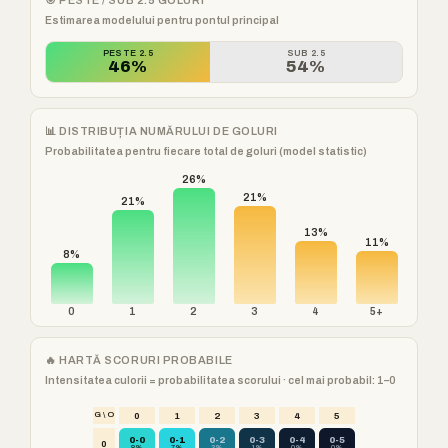
🎯 PESTE / SUB 2.5 GOLURI
Estimarea modelului pentru pontul principal
PESTE 2.5
SUB 2.5
46%
54%
📊 DISTRIBUȚIA NUMĂRULUI DE GOLURI
Probabilitatea pentru fiecare total de goluri (model statistic)
26%
21%
21%
13%
11%
8%
0
1
2
3
4
5+
🔥 HARTĂ SCORURI PROBABILE
Intensitatea culorii = probabilitatea scorului · cel mai probabil: 1–0
G \ O
0
1
2
3
4
5
0-0
0-1
0-2
0-3
0-4
0-5
0