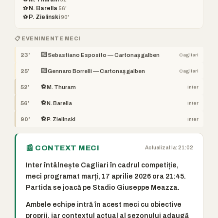
⚽ N. Barella
56'
⚽ P. Zielinski
90'
📋 EVENIMENTE MECI
🟨
23'
Sebastiano Esposito — Cartonaș galben
Cagliari
🟨
25'
Gennaro Borrelli — Cartonaș galben
Cagliari
⚽
52'
M. Thuram
Inter
⚽
56'
N. Barella
Inter
⚽
90'
P. Zielinski
Inter
📰 CONTEXT MECI
Actualizat la: 21:02
Inter întâlnește Cagliari în cadrul competiție,
meci programat marți, 17 aprilie 2026 ora 21:45.
Partida se joacă pe Stadio Giuseppe Meazza.
Ambele echipe intră în acest meci cu obiective
proprii, iar contextul actual al sezonului adaugă