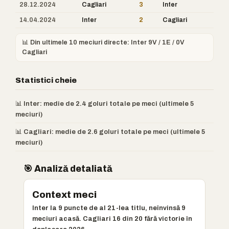
28.12.2024
Cagliari
3
Inter
14.04.2024
Inter
2
Cagliari
📊 Din ultimele 10 meciuri directe: Inter 9V / 1E / 0V
Cagliari
Statistici cheie
📊 Inter: medie de 2.4 goluri totale pe meci (ultimele 5
meciuri)
📊 Cagliari: medie de 2.6 goluri totale pe meci (ultimele 5
meciuri)
🎯 Analiză detaliată
Context meci
Inter la 9 puncte de al 21-lea titlu, neînvinsă 9
meciuri acasă. Cagliari 16 din 20 fără victorie în