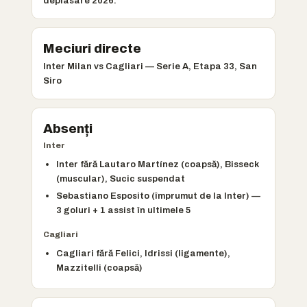
deplasare 2026.
Meciuri directe
Inter Milan vs Cagliari — Serie A, Etapa 33, San
Siro
Absenți
Inter
Inter fără Lautaro Martínez (coapsă), Bisseck
(muscular), Sucic suspendat
Sebastiano Esposito (împrumut de la Inter) —
3 goluri + 1 assist în ultimele 5
Cagliari
Cagliari fără Felici, Idrissi (ligamente),
Mazzitelli (coapsă)