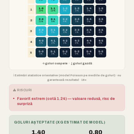
8%
7%
3%
1%
0%
0%
1-0
1-1
1-2
1-3
1-4
1-5
1
13%
12%
5%
2%
0%
0%
2-0
2-1
2-2
2-3
2-4
2-5
2
11%
9%
4%
1%
0%
0%
3-0
3-1
3-2
3-3
3-4
3-5
3
6%
5%
2%
1%
0%
0%
4-0
4-1
4-2
4-3
4-4
4-5
4
2%
2%
1%
0%
0%
0%
5-0
5-1
5-2
5-3
5-4
5-5
5
1%
1%
0%
0%
0%
0%
→ goluri oaspete · ↓ goluri gazdă
ℹ️ Estimări statistice orientative (model Poisson pe mediile de goluri) · nu
garantează rezultatul · 18+
⚠️ RISCURI
•
Favorit extrem (cotă 1.24) — valoare redusă, risc de
surpriză
GOLURI AȘTEPTATE (XG ESTIMAT DE MODEL)
1.40
0.80