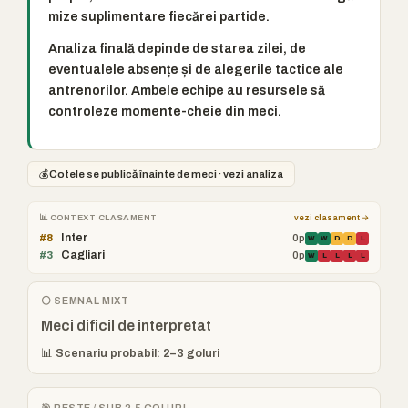
mize suplimentare fiecărei partide.
Analiza finală depinde de starea zilei, de
eventualele absențe și de alegerile tactice ale
antrenorilor. Ambele echipe au resursele să
controleze momente-cheie din meci.
💰
Cotele se publică înainte de meci · vezi analiza
📊 CONTEXT CLASAMENT
vezi clasament →
Inter
#8
0p
W
W
D
D
L
Cagliari
#3
0p
W
L
L
L
L
⚪ SEMNAL MIXT
Meci dificil de interpretat
📊 Scenariu probabil: 2–3 goluri