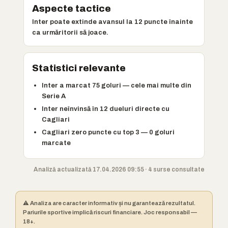
Aspecte tactice
Inter poate extinde avansul la 12 puncte înainte
ca urmăritorii să joace.
Statistici relevante
Inter a marcat 75 goluri — cele mai multe din
Serie A
Inter neînvinsă în 12 dueluri directe cu
Cagliari
Cagliari zero puncte cu top 3 — 0 goluri
marcate
Analiză actualizată 17.04.2026 09:55 · 4 surse consultate
⚠️ Analiza are caracter informativ și nu garantează rezultatul.
Pariurile sportive implică riscuri financiare. Joc responsabil —
18+.