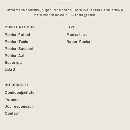
Informație sportivă, nu jocuri de noroc. Cote live, analiză statistică și
instrumente de calcul — totul gratuit.
PONTURI SPORT
LIVE
Ponturi Fotbal
Meciuri Live
Ponturi Tenis
Radar Meciuri
Ponturi Baschet
Ponturi Azi
Superliga
Liga 2
INFORMAȚII
Confidențialitate
Termeni
Joc responsabil
Contact