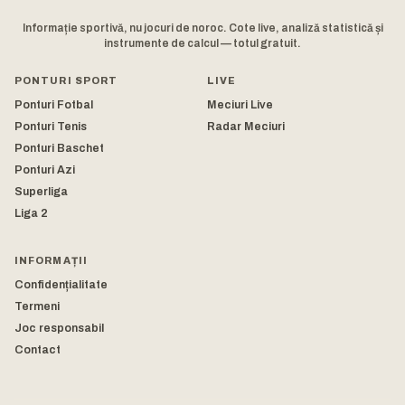
Informație sportivă, nu jocuri de noroc. Cote live, analiză statistică și
instrumente de calcul — totul gratuit.
PONTURI SPORT
LIVE
Ponturi Fotbal
Meciuri Live
Ponturi Tenis
Radar Meciuri
Ponturi Baschet
Ponturi Azi
Superliga
Liga 2
INFORMAȚII
Confidențialitate
Termeni
Joc responsabil
Contact