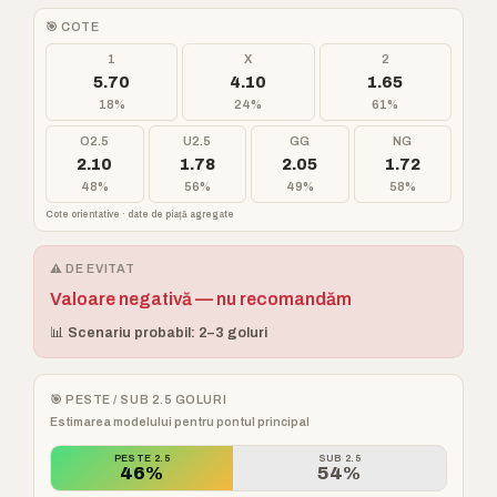
🎯 COTE
1
X
2
5.70
4.10
1.65
18%
24%
61%
O2.5
U2.5
GG
NG
2.10
1.78
2.05
1.72
48%
56%
49%
58%
Cote orientative · date de piață agregate
⚠️ DE EVITAT
Valoare negativă — nu recomandăm
📊 Scenariu probabil: 2–3 goluri
🎯 PESTE / SUB 2.5 GOLURI
Estimarea modelului pentru pontul principal
PESTE 2.5
SUB 2.5
46%
54%