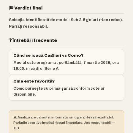
🏁 Verdict final
Selecția identificată de model: Sub 3.5 goluri (risc redus).
Pariați responsabil.
❓ Întrebări frecvente
Când se joacă Cagliari vs Como?
Meciul este programat pe Sâmbătă, 7 martie 2026, ora
16:00, în cadrul Serie A.
Cine este favorită?
Como pornește cu prima șansă conform cotelor
disponibile.
⚠️ Analiza are caracter informativ și nu garantează rezultatul.
Pariurile sportive implică riscuri financiare. Joc responsabil —
18+.