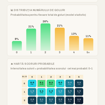
📊 DISTRIBUȚIA NUMĂRULUI DE GOLURI
Probabilitatea pentru fiecare total de goluri (model statistic)
26%
21%
21%
13%
11%
8%
0
1
2
3
4
5+
🔥 HARTĂ SCORURI PROBABILE
Intensitatea culorii = probabilitatea scorului · cel mai probabil: 0–1
G \ O
0
1
2
3
4
5
0-0
0-1
0-2
0-3
0-4
0-5
0
8%
16%
15%
9%
4%
2%
1-0
1-1
1-2
1-3
1-4
1-5
1
5%
9%
9%
6%
3%
1%
2-0
2-1
2-2
2-3
2-4
2-5
2
1%
3%
3%
2%
1%
0%