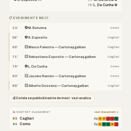
L. Da Cunha ⚽
76'
📋 EVENIMENTE MECI
⚽
14'
M. Baturina
Como
⚽
56'
S. Esposito
Cagliari
🟨
65'
Marco Palestra — Cartonaș galben
Cagliari
🟨
71'
Sebastiano Esposito — Cartonaș galben
Cagliari
⚽
76'
L. Da Cunha
Como
🟨
83'
Jacobo Ramón — Cartonaș galben
Como
🟨
89'
Alberto Dossena — Cartonaș galben
Cagliari
💰
Cotele se publică înainte de meci · vezi analiza
📊 CONTEXT CLASAMENT
vezi clasament →
Cagliari
#3
0p
D
D
L
L
W
Como
#4
0p
D
W
W
D
L