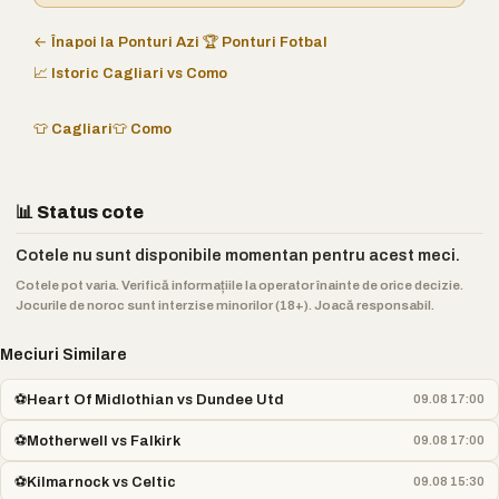
← Înapoi la Ponturi Azi
🏆 Ponturi Fotbal
📈 Istoric Cagliari vs Como
👕 Cagliari
👕 Como
📊 Status cote
Cotele nu sunt disponibile momentan pentru acest meci.
Cotele pot varia. Verifică informațiile la operator înainte de orice decizie.
Jocurile de noroc sunt interzise minorilor (18+). Joacă responsabil.
Meciuri Similare
⚽
Heart Of Midlothian vs Dundee Utd
09.08 17:00
⚽
Motherwell vs Falkirk
09.08 17:00
⚽
Kilmarnock vs Celtic
09.08 15:30