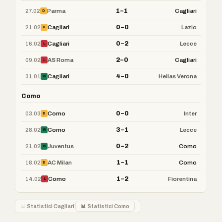
1–1
27.02
Parma
Cagliari
D
0–0
21.02
Cagliari
Lazio
D
0–2
16.02
Cagliari
Lecce
L
2–0
09.02
AS Roma
Cagliari
L
4–0
31.01
Cagliari
Hellas Verona
W
Como
0–0
03.03
Como
Inter
D
3–1
28.02
Como
Lecce
W
0–2
21.02
Juventus
Como
W
1–1
18.02
AC Milan
Como
D
1–2
14.02
Como
Fiorentina
L
📊 Statistici Cagliari
📊 Statistici Como