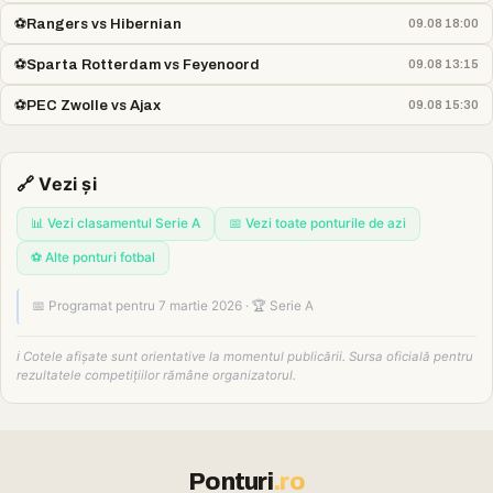
⚽
Rangers vs Hibernian
09.08 18:00
⚽
Sparta Rotterdam vs Feyenoord
09.08 13:15
⚽
PEC Zwolle vs Ajax
09.08 15:30
🔗 Vezi și
📊 Vezi clasamentul Serie A
📅 Vezi toate ponturile de azi
⚽ Alte ponturi fotbal
📅 Programat pentru 7 martie 2026 · 🏆 Serie A
ℹ️ Cotele afișate sunt orientative la momentul publicării. Sursa oficială pentru
rezultatele competițiilor rămâne organizatorul.
Ponturi
.ro