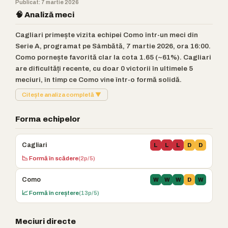
Publicat: 7 martie 2026
🧠 Analiză meci
Cagliari primește vizita echipei Como într-un meci din
Serie A, programat pe Sâmbătă, 7 martie 2026, ora 16:00.
Como pornește favorită clar la cota 1.65 (~61%). Cagliari
are dificultăți recente, cu doar 0 victorii în ultimele 5
meciuri, în timp ce Como vine într-o formă solidă.
Citește analiza completă ▼
Forma echipelor
Cagliari
L
L
L
D
D
📉 Formă în scădere
(2p/5)
Como
W
W
W
D
W
📈 Formă în creștere
(13p/5)
Meciuri directe