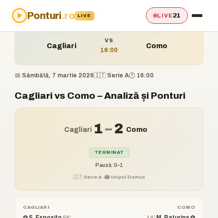
Ponturi
.ro
Acasă
›
Ponturi
›
Cagliari vs Como
21
LIVE
LIVE
VS
Cagliari
Como
16:00
📅 Sâmbătă, 7 martie 2026
🇮🇹 Serie A
🕐 16:00
Cagliari vs Como – Analiză și Ponturi
1
–
2
Cagliari
Como
TERMINAT
Pauză: 0–1
🇮🇹 Serie A
· 🏟️ Unipol Domus
CAGLIARI
COMO
⚽ S. Esposito
M. Baturina ⚽
56'
14'