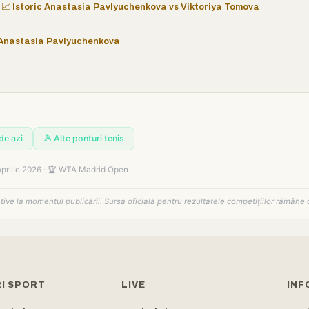
📈 Istoric Anastasia Pavlyuchenkova vs Viktoriya Tomova
 Anastasia Pavlyuchenkova
de azi
🎾 Alte ponturi tenis
aprilie 2026 · 🏆 WTA Madrid Open
tative la momentul publicării. Sursa oficială pentru rezultatele competițiilor rămâne 
I SPORT
LIVE
INF