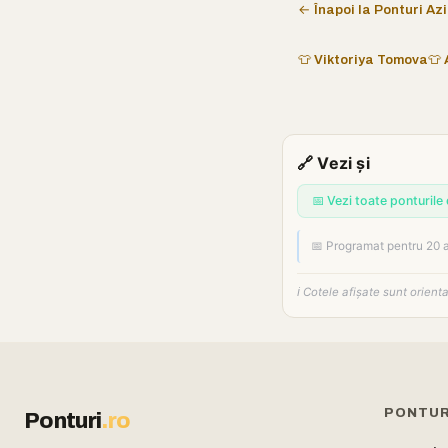
← Înapoi la Ponturi Azi
👕 Viktoriya Tomova
👕
🔗 Vezi și
📅 Vezi toate ponturile 
📅 Programat pentru 20 
ℹ️ Cotele afișate sunt orien
PONTUR
Ponturi
.ro