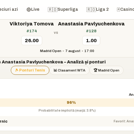
Tomova vs Anastasia Pavlyuchenkova
🔴
🇷🇴
🇷🇴
🃏
ciuri azi
Live
Superliga
Liga 2
Casin
Viktoriya Tomova
Anastasia Pavlyuchenkova
#174
#128
vs
26.00
1.00
Madrid Open
•
7 august
•
17:00
 Anastasia Pavlyuchenkova – Analiză și ponturi
🎾 Ponturi Tenis
📊 Clasament WTA
🏆 Madrid Open
An
96%
Probabilitate implicită (marjă: 3.8%)
Favorit: An
rnic