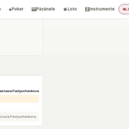
♠️
🎰
🍀
🧮
o
Poker
Păcănele
Loto
Instrumente
L
astasia Pavlyuchenkova
astasia Pavlyuchenkova