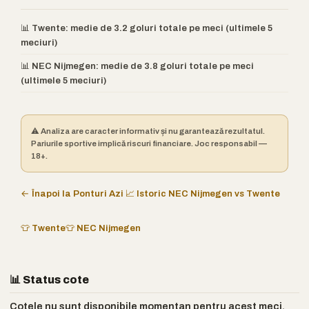
📊 Twente: medie de 3.2 goluri totale pe meci (ultimele 5
meciuri)
📊 NEC Nijmegen: medie de 3.8 goluri totale pe meci
(ultimele 5 meciuri)
⚠️ Analiza are caracter informativ și nu garantează rezultatul.
Pariurile sportive implică riscuri financiare. Joc responsabil —
18+.
← Înapoi la Ponturi Azi
📈 Istoric NEC Nijmegen vs Twente
👕 Twente
👕 NEC Nijmegen
📊 Status cote
Cotele nu sunt disponibile momentan pentru acest meci.