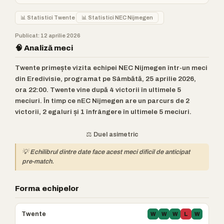
📊 Statistici Twente
📊 Statistici NEC Nijmegen
Publicat: 12 aprilie 2026
🧠 Analiză meci
Twente primește vizita echipei NEC Nijmegen într-un meci
din Eredivisie, programat pe Sâmbătă, 25 aprilie 2026,
ora 22:00. Twente vine după 4 victorii în ultimele 5
meciuri. În timp ce nEC Nijmegen are un parcurs de 2
victorii, 2 egaluri și 1 înfrângere în ultimele 5 meciuri.
⚖️ Duel asimetric
💡 Echilibrul dintre date face acest meci dificil de anticipat
pre-match.
Forma echipelor
Twente
W
W
W
L
W