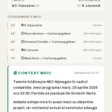
TWENTE
NEC NIJMEGEN
⚽ S. Orjasaeter
B. Linssen ⚽
10'
37'
📋 EVENIMENTE MECI
⚽
10'
S. Orjasaeter
Twente
🟨
18'
Noe Lebreton — Cartonaș galben
NEC Nijmegen
🟨
26'
Deveron Fonville — Cartonaș galben
NEC Nijmegen
⚽
37'
B. Linssen
NEC Nijmegen
🟨
79'
Mats Rots — Cartonaș galben
Twente
📰 CONTEXT MECI
Actualizat la: 21:07
Twente întâlnește NEC Nijmegen în cadrul
competiție, meci programat marți, 25 aprilie 2026
ora 22:00. Partida se joacă pe De Grolsch Veste.
Ambele echipe intră în acest meci cu obiective
proprii, iar contextul actual al sezonului adaugă