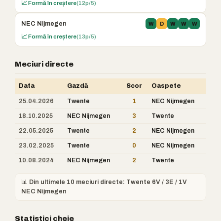
📈 Formă în creștere
(12p/5)
NEC Nijmegen
W
D
W
W
W
📈 Formă în creștere
(13p/5)
Meciuri directe
Data
Gazdă
Scor
Oaspete
25.04.2026
Twente
1
NEC Nijmegen
18.10.2025
NEC Nijmegen
3
Twente
22.05.2025
Twente
2
NEC Nijmegen
23.02.2025
Twente
0
NEC Nijmegen
10.08.2024
NEC Nijmegen
2
Twente
📊 Din ultimele 10 meciuri directe: Twente 6V / 3E / 1V
NEC Nijmegen
Statistici cheie