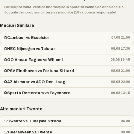
Cotele pot varia. Verifică informațiile la operator înainte de orice decizie.
Jocurile de noroc sunt interzise minorilor (18+). Joacă responsabil.
Meciuri Similare
⚽
Cambuur vs Excelsior
07.08 21:00
⚽
NEC Nijmegen vs Telstar
08.08 17:30
⚽
GO Ahead Eagles vs Willem II
08.08 19:45
⚽
PSV Eindhoven vs Fortuna Sittard
08.08 21:00
⚽
AZ Alkmaar vs ADO Den Haag
08.08 22:00
⚽
Sparta Rotterdam vs Feyenoord
09.08 13:15
Alte meciuri Twente
👕
Twente vs Dunajska Streda
06.08
👕
Heerenveen vs Twente
09.08