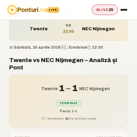
Ponturi
.ro
Acasă
›
Ponturi
›
Twente vs NEC Nijmegen
25
LIVE
LIVE
VS
Twente
NEC Nijmegen
22:00
📅 Sâmbătă, 25 aprilie 2026
🇳🇱 Eredivisie
🕐 22:00
Twente vs NEC Nijmegen – Analiză și
Pont
1
–
1
Twente
NEC Nijmegen
TERMINAT
Pauză: 1–1
🇳🇱 Eredivisie
· 🏟️ De Grolsch Veste