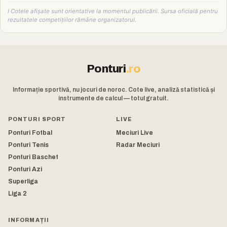
ℹ️ Cotele afișate sunt orientative la momentul publicării. Sursa oficială pentru
rezultatele competițiilor rămâne organizatorul.
Ponturi
.ro
Informație sportivă, nu jocuri de noroc. Cote live, analiză statistică și
instrumente de calcul — totul gratuit.
PONTURI SPORT
LIVE
Ponturi Fotbal
Meciuri Live
Ponturi Tenis
Radar Meciuri
Ponturi Baschet
Ponturi Azi
Superliga
Liga 2
INFORMAȚII