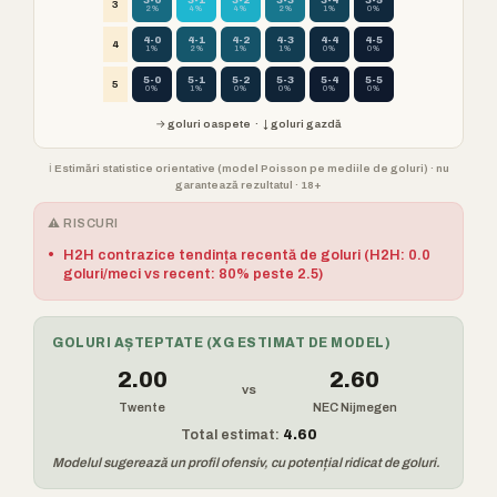
3-0
3-1
3-2
3-3
3-4
3-5
3
2%
4%
4%
2%
1%
0%
4-0
4-1
4-2
4-3
4-4
4-5
4
1%
2%
1%
1%
0%
0%
5-0
5-1
5-2
5-3
5-4
5-5
5
0%
1%
0%
0%
0%
0%
→ goluri oaspete · ↓ goluri gazdă
ℹ️ Estimări statistice orientative (model Poisson pe mediile de goluri) · nu
garantează rezultatul · 18+
⚠️ RISCURI
•
H2H contrazice tendința recentă de goluri (H2H: 0.0
goluri/meci vs recent: 80% peste 2.5)
GOLURI AȘTEPTATE (XG ESTIMAT DE MODEL)
2.00
2.60
vs
Twente
NEC Nijmegen
Total estimat:
4.60
Modelul sugerează un profil ofensiv, cu potențial ridicat de goluri.