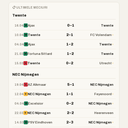
📋 ULTIMELE MECIURI
Twente
0–1
16.04
Ajax
Twente
W
2–1
10.04
›
Twente
FC Volendam
W
1–2
04.04
›
Ajax
Twente
W
1–2
21.03
Fortuna Sittard
Twente
W
0–2
15.03
›
Twente
Utrecht
L
NEC Nijmegen
5–1
19.04
AZ Alkmaar
NEC Nijmegen
L
1–1
12.04
›
NEC Nijmegen
Feyenoord
D
0–2
04.04
›
Excelsior
NEC Nijmegen
W
2–2
22.03
NEC Nijmegen
Heerenveen
D
2–3
14.03
›
PSV Eindhoven
NEC Nijmegen
W