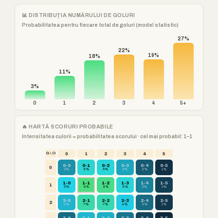
📊 DISTRIBUȚIA NUMĂRULUI DE GOLURI
Probabilitatea pentru fiecare total de goluri (model statistic)
27%
22%
19%
18%
11%
3%
0
1
2
3
4
5+
🔥 HARTĂ SCORURI PROBABILE
Intensitatea culorii = probabilitatea scorului · cel mai probabil: 1–1
G \ O
0
1
2
3
4
5
0-0
0-1
0-2
0-3
0-4
0-5
0
3%
6%
5%
3%
2%
1%
1-0
1-1
1-2
1-3
1-4
1-5
1
5%
9%
9%
6%
3%
1%
2-0
2-1
2-2
2-3
2-4
2-5
2
4%
7%
7%
4%
2%
1%