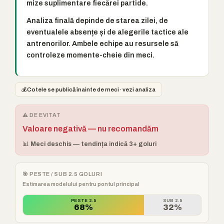
mize suplimentare fiecărei partide.
Analiza finală depinde de starea zilei, de
eventualele absențe și de alegerile tactice ale
antrenorilor. Ambele echipe au resursele să
controleze momente-cheie din meci.
💰
Cotele se publică înainte de meci · vezi analiza
⚠️ DE EVITAT
Valoare negativă — nu recomandăm
📊 Meci deschis — tendința indică 3+ goluri
🎯 PESTE / SUB 2.5 GOLURI
Estimarea modelului pentru pontul principal
PESTE 2.5
SUB 2.5
68%
32%