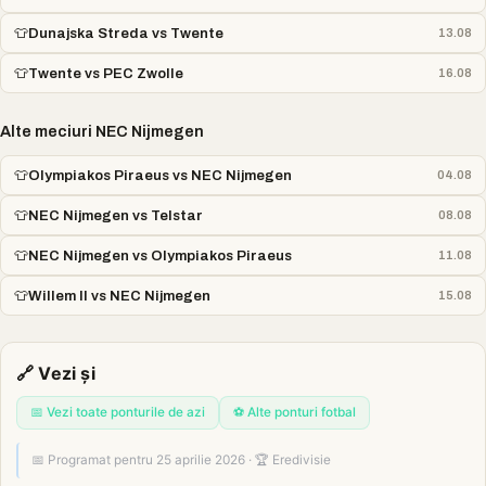
👕
Dunajska Streda vs Twente
13.08
👕
Twente vs PEC Zwolle
16.08
Alte meciuri NEC Nijmegen
👕
Olympiakos Piraeus vs NEC Nijmegen
04.08
👕
NEC Nijmegen vs Telstar
08.08
👕
NEC Nijmegen vs Olympiakos Piraeus
11.08
👕
Willem II vs NEC Nijmegen
15.08
🔗 Vezi și
📅 Vezi toate ponturile de azi
⚽ Alte ponturi fotbal
📅 Programat pentru 25 aprilie 2026 · 🏆 Eredivisie