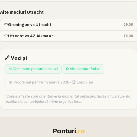
Alte meciuri Utrecht
👕
Groningen vs Utrecht
09.08
👕
Utrecht vs AZ Alkmaar
15.08
🔗 Vezi și
📅 Vezi toate ponturile de azi
⚽ Alte ponturi fotbal
📅 Programat pentru 15 martie 2026 · 🏆 Eredivisie
ℹ️ Cotele afișate sunt orientative la momentul publicării. Sursa oficială pentru
rezultatele competițiilor rămâne organizatorul.
Ponturi
.ro