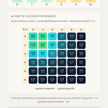
0
1
2
3
4
5+
🔥 HARTĂ SCORURI PROBABILE
Intensitatea culorii = probabilitatea scorului · cel mai probabil: 1–1
G \ O
0
1
2
3
4
5
0-0
0-1
0-2
0-3
0-4
0-5
0
10%
12%
7%
3%
1%
0%
1-0
1-1
1-2
1-3
1-4
1-5
1
11%
13%
8%
3%
1%
0%
2-0
2-1
2-2
2-3
2-4
2-5
2
6%
7%
4%
2%
1%
0%
3-0
3-1
3-2
3-3
3-4
3-5
3
2%
3%
2%
1%
0%
0%
4-0
4-1
4-2
4-3
4-4
4-5
4
1%
1%
0%
0%
0%
0%
5-0
5-1
5-2
5-3
5-4
5-5
5
0%
0%
0%
0%
0%
0%
→ goluri oaspete · ↓ goluri gazdă
ℹ️ Estimări statistice orientative (model Poisson pe mediile de goluri) · nu
garantează rezultatul · 18+