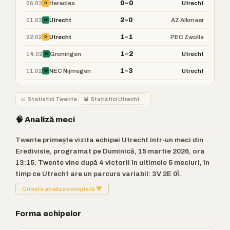
0–0
06.03
Heracles
Utrecht
D
2–0
01.03
Utrecht
AZ Alkmaar
W
1–1
22.02
Utrecht
PEC Zwolle
D
1–2
14.02
Groningen
Utrecht
W
1–3
11.02
NEC Nijmegen
Utrecht
W
📊 Statistici Twente
📊 Statistici Utrecht
🧠 Analiză meci
Twente primește vizita echipei Utrecht într-un meci din
Eredivisie, programat pe Duminică, 15 martie 2026, ora
13:15. Twente vine după 4 victorii în ultimele 5 meciuri, în
timp ce Utrecht are un parcurs variabil: 3V 2E 0Î.
Citește analiza completă ▼
Forma echipelor