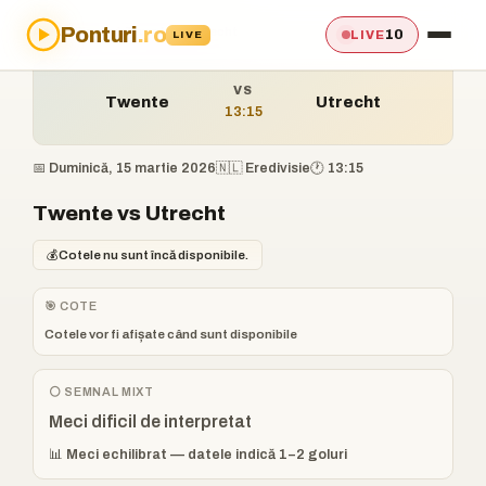
Ponturi
.ro
Acasă
›
Ponturi
›
Twente vs Utrecht
10
LIVE
LIVE
VS
Twente
Utrecht
13:15
📅 Duminică, 15 martie 2026
🇳🇱 Eredivisie
🕐 13:15
Twente vs Utrecht
💰
Cotele nu sunt încă disponibile.
🎯 COTE
Cotele vor fi afișate când sunt disponibile
⚪ SEMNAL MIXT
Meci dificil de interpretat
📊 Meci echilibrat — datele indică 1–2 goluri