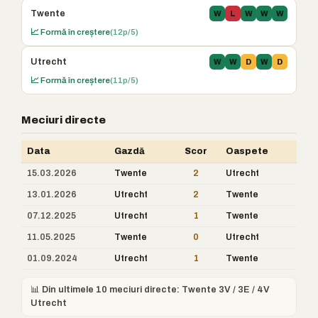
Twente
W
L
W
W
W
📈 Formă în creștere
(12p/5)
Utrecht
W
W
D
W
D
📈 Formă în creștere
(11p/5)
Meciuri directe
Data
Gazdă
Scor
Oaspete
15.03.2026
Twente
2
Utrecht
13.01.2026
Utrecht
2
Twente
07.12.2025
Utrecht
1
Twente
11.05.2025
Twente
0
Utrecht
01.09.2024
Utrecht
1
Twente
📊 Din ultimele 10 meciuri directe: Twente 3V / 3E / 4V
Utrecht