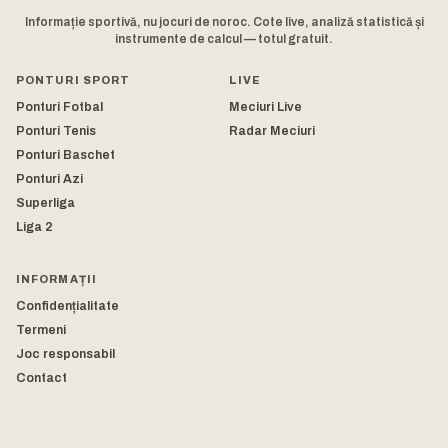
Informație sportivă, nu jocuri de noroc. Cote live, analiză statistică și
instrumente de calcul — totul gratuit.
PONTURI SPORT
LIVE
Ponturi Fotbal
Meciuri Live
Ponturi Tenis
Radar Meciuri
Ponturi Baschet
Ponturi Azi
Superliga
Liga 2
INFORMAȚII
Confidențialitate
Termeni
Joc responsabil
Contact