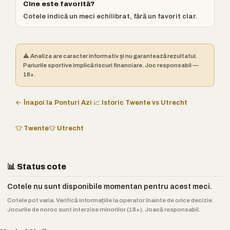
Cine este favorită?
Cotele indică un meci echilibrat, fără un favorit clar.
⚠️ Analiza are caracter informativ și nu garantează rezultatul.
Pariurile sportive implică riscuri financiare. Joc responsabil —
18+.
← Înapoi la Ponturi Azi
📈 Istoric Twente vs Utrecht
👕 Twente
👕 Utrecht
📊 Status cote
Cotele nu sunt disponibile momentan pentru acest meci.
Cotele pot varia. Verifică informațiile la operator înainte de orice decizie.
Jocurile de noroc sunt interzise minorilor (18+). Joacă responsabil.