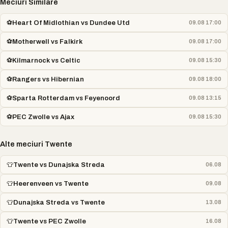
Meciuri Similare
⚽
Heart Of Midlothian vs Dundee Utd
09.08 17:00
⚽
Motherwell vs Falkirk
09.08 17:00
⚽
Kilmarnock vs Celtic
09.08 15:30
⚽
Rangers vs Hibernian
09.08 18:00
⚽
Sparta Rotterdam vs Feyenoord
09.08 13:15
⚽
PEC Zwolle vs Ajax
09.08 15:30
Alte meciuri Twente
👕
Twente vs Dunajska Streda
06.08
👕
Heerenveen vs Twente
09.08
👕
Dunajska Streda vs Twente
13.08
👕
Twente vs PEC Zwolle
16.08