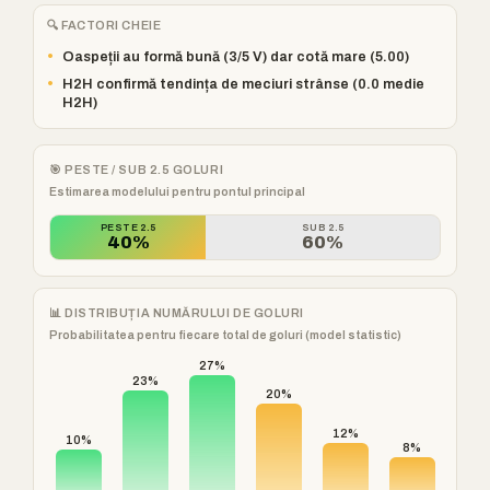
🔍 FACTORI CHEIE
•
Oaspeții au formă bună (3/5 V) dar cotă mare (5.00)
•
H2H confirmă tendința de meciuri strânse (0.0 medie
H2H)
🎯 PESTE / SUB 2.5 GOLURI
Estimarea modelului pentru pontul principal
PESTE 2.5
SUB 2.5
40%
60%
📊 DISTRIBUȚIA NUMĂRULUI DE GOLURI
Probabilitatea pentru fiecare total de goluri (model statistic)
27%
23%
20%
12%
10%
8%