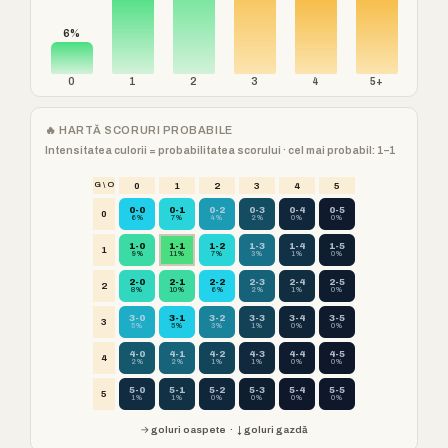
6%
0
1
2
3
4
5+
🔥 HARTĂ SCORURI PROBABILE
Intensitatea culorii = probabilitatea scorului · cel mai probabil: 1–1
G \ O
0
1
2
3
4
5
0-0
0-1
0-2
0-3
0-4
0-5
0
6%
7%
4%
2%
0%
0%
1-0
1-1
1-2
1-3
1-4
1-5
1
9%
11%
7%
3%
1%
0%
2-0
2-1
2-2
2-3
2-4
2-5
2
8%
10%
6%
2%
1%
0%
3-0
3-1
3-2
3-3
3-4
3-5
3
5%
5%
3%
1%
0%
0%
4-0
4-1
4-2
4-3
4-4
4-5
4
2%
2%
1%
1%
0%
0%
5-0
5-1
5-2
5-3
5-4
5-5
5
1%
1%
0%
0%
0%
0%
→ goluri oaspete · ↓ goluri gazdă