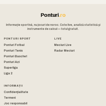
Ponturi
.ro
Informație sportivă, nu jocuri de noroc. Cote live, analiză statistică și
instrumente de calcul — totul gratuit.
PONTURI SPORT
LIVE
Ponturi Fotbal
Meciuri Live
Ponturi Tenis
Radar Meciuri
Ponturi Baschet
Ponturi Azi
Superliga
Liga 2
INFORMAȚII
Confidențialitate
Termeni
Joc responsabil