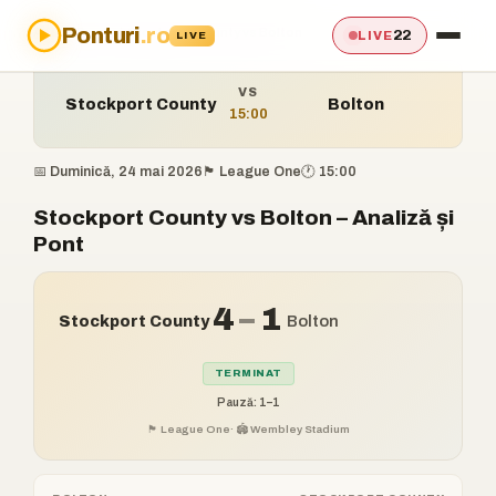
Ponturi
.ro
Acasă
›
Ponturi
›
Stockport County vs Bolton
22
LIVE
LIVE
VS
Stockport County
Bolton
15:00
📅 Duminică, 24 mai 2026
🏴󠁧󠁢󠁥󠁮󠁧󠁿 League One
🕐 15:00
Stockport County vs Bolton – Analiză și
Pont
4
–
1
Stockport County
Bolton
TERMINAT
Pauză: 1–1
🏴󠁧󠁢󠁥󠁮󠁧󠁿 League One
· 🏟️ Wembley Stadium