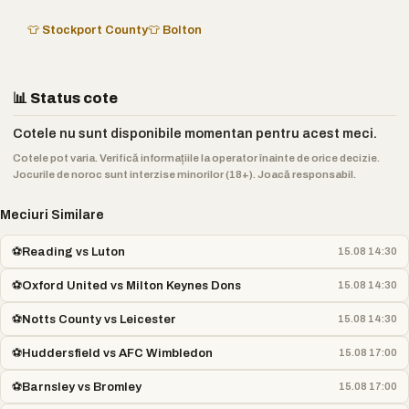
👕 Stockport County
👕 Bolton
📊 Status cote
Cotele nu sunt disponibile momentan pentru acest meci.
Cotele pot varia. Verifică informațiile la operator înainte de orice decizie.
Jocurile de noroc sunt interzise minorilor (18+). Joacă responsabil.
Meciuri Similare
⚽
Reading vs Luton
15.08 14:30
⚽
Oxford United vs Milton Keynes Dons
15.08 14:30
⚽
Notts County vs Leicester
15.08 14:30
⚽
Huddersfield vs AFC Wimbledon
15.08 17:00
⚽
Barnsley vs Bromley
15.08 17:00