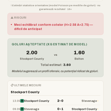
ℹ️ Estimări statistice orientative (model Poisson pe mediile de goluri) · nu
garantează rezultatul · 18+
⚠️ RISCURI
•
Meci echilibrat conform cotelor (H=2.58 A=2.75) —
dificil de anticipat
GOLURI AȘTEPTATE (XG ESTIMAT DE MODEL)
2.00
1.60
vs
Stockport County
Bolton
Total estimat:
3.60
Modelul sugerează un profil ofensiv, cu potențial ridicat de goluri.
📋 ULTIMELE MECIURI
Stockport County
2–0
13.05
›
Stockport County
Stevenage
W
0–1
09.05
›
Stevenage
Stockport County
W