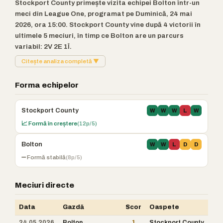
Stockport County primește vizita echipei Bolton într-un
meci din League One, programat pe Duminică, 24 mai
2026, ora 15:00. Stockport County vine după 4 victorii în
ultimele 5 meciuri, în timp ce Bolton are un parcurs
variabil: 2V 2E 1Î.
Citește analiza completă ▼
Forma echipelor
Stockport County
W
W
W
L
W
📈 Formă în creștere
(12p/5)
Bolton
W
W
L
D
D
➖ Formă stabilă
(8p/5)
Meciuri directe
Data
Gazdă
Scor
Oaspete
24.05.2026
Bolton
1
Stockport County