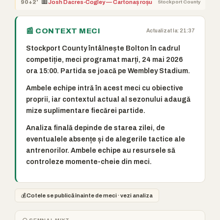
🟥
90+2'
Josh Dacres-Cogley — Cartonaș roșu
Stockport County
📰 CONTEXT MECI
Actualizat la: 21:37
Stockport County întâlnește Bolton în cadrul
competiție, meci programat marți, 24 mai 2026
ora 15:00. Partida se joacă pe Wembley Stadium.
Ambele echipe intră în acest meci cu obiective
proprii, iar contextul actual al sezonului adaugă
mize suplimentare fiecărei partide.
Analiza finală depinde de starea zilei, de
eventualele absențe și de alegerile tactice ale
antrenorilor. Ambele echipe au resursele să
controleze momente-cheie din meci.
💰
Cotele se publică înainte de meci · vezi analiza