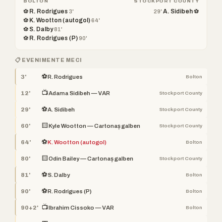
BOLTON
STOCKPORT COUNTY
⚽ R. Rodrigues
A. Sidibeh ⚽
3'
29'
⚽ K. Wootton (autogol)
64'
⚽ S. Dalby
81'
⚽ R. Rodrigues (P)
90'
📋 EVENIMENTE MECI
⚽
3'
R. Rodrigues
Bolton
📺
12'
Adama Sidibeh — VAR
Stockport County
⚽
29'
A. Sidibeh
Stockport County
🟨
60'
Kyle Wootton — Cartonaș galben
Stockport County
⚽
64'
K. Wootton (autogol)
Bolton
🟨
80'
Odin Bailey — Cartonaș galben
Stockport County
⚽
81'
S. Dalby
Bolton
⚽
90'
R. Rodrigues (P)
Bolton
📺
90+2'
Ibrahim Cissoko — VAR
Bolton