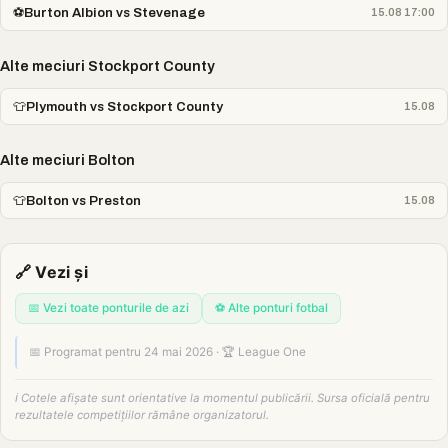
⚽
Burton Albion vs Stevenage
15.08 17:00
Alte meciuri Stockport County
👕
Plymouth vs Stockport County
15.08
Alte meciuri Bolton
👕
Bolton vs Preston
15.08
🔗 Vezi și
📅 Vezi toate ponturile de azi
⚽ Alte ponturi fotbal
📅 Programat pentru 24 mai 2026 · 🏆 League One
ℹ️ Cotele afișate sunt orientative la momentul publicării. Sursa oficială pentru
rezultatele competițiilor rămâne organizatorul.