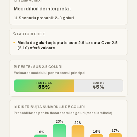
⚪ SEMNAL MIXT
Meci dificil de interpretat
📊 Scenariu probabil: 2–3 goluri
🔍 FACTORI CHEIE
•
Media de goluri așteptate este 2.9 iar cota Over 2.5
(2.10) oferă valoare
🎯 PESTE / SUB 2.5 GOLURI
Estimarea modelului pentru pontul principal
PESTE 2.5
SUB 2.5
55%
45%
📊 DISTRIBUȚIA NUMĂRULUI DE GOLURI
Probabilitatea pentru fiecare total de goluri (model statistic)
23%
22%
17%
16%
16%