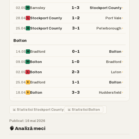
1–3
02.05
›
Barnsley
Stockport County
W
1–2
28.04
›
Stockport County
Port Vale
L
3–1
25.04
›
Stockport County
Peterborough
W
Bolton
0–1
14.05
›
Bradford
Bolton
W
1–0
09.05
›
Bolton
Bradford
W
2–3
02.05
›
Bolton
Luton
L
1–1
25.04
›
Bradford
Bolton
D
3–3
18.04
›
Bolton
Huddersfield
D
📊 Statistici Stockport County
📊 Statistici Bolton
Publicat: 16 mai 2026
🧠 Analiză meci