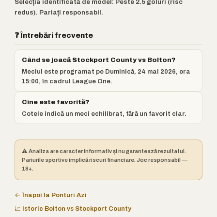
Selecția identificată de model: Peste 2.5 goluri (risc
redus). Pariați responsabil.
❓ Întrebări frecvente
Când se joacă Stockport County vs Bolton?
Meciul este programat pe Duminică, 24 mai 2026, ora
15:00, în cadrul League One.
Cine este favorită?
Cotele indică un meci echilibrat, fără un favorit clar.
⚠️ Analiza are caracter informativ și nu garantează rezultatul.
Pariurile sportive implică riscuri financiare. Joc responsabil —
18+.
← Înapoi la Ponturi Azi
📈 Istoric Bolton vs Stockport County