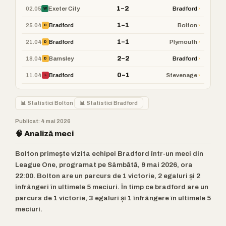
1–2
02.05
›
Exeter City
Bradford
W
1–1
25.04
›
Bradford
Bolton
D
1–1
21.04
›
Bradford
Plymouth
D
2–2
18.04
›
Barnsley
Bradford
D
0–1
11.04
›
Bradford
Stevenage
L
📊 Statistici Bolton
📊 Statistici Bradford
Publicat: 4 mai 2026
🧠 Analiză meci
Bolton primește vizita echipei Bradford într-un meci din
League One, programat pe Sâmbătă, 9 mai 2026, ora
22:00. Bolton are un parcurs de 1 victorie, 2 egaluri și 2
înfrângeri în ultimele 5 meciuri. În timp ce bradford are un
parcurs de 1 victorie, 3 egaluri și 1 înfrângere în ultimele 5
meciuri.