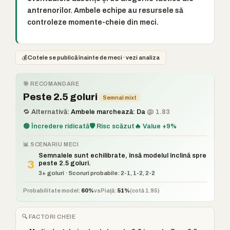
antrenorilor. Ambele echipe au resursele să
controleze momente-cheie din meci.
💰
Cotele se publică înainte de meci · vezi analiza
🎯 RECOMANDARE
Peste 2.5 goluri
Semnal mixt
🔁 Alternativă:
Ambele marchează: Da
@ 1.83
🟢 Încredere ridicată
🛡️ Risc scăzut
🔥 Value +9%
📊 SCENARIU MECI
Semnalele sunt echilibrate, însă modelul înclină spre
3
peste 2.5 goluri.
3+ goluri · Scoruri probabile: 2-1, 1-2, 2-2
Probabilitate model:
60%
vs
Piață:
51%
(cotă 1.95)
🔍 FACTORI CHEIE