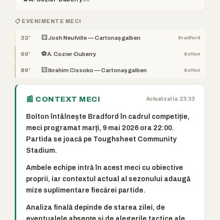
📋 EVENIMENTE MECI
🟨
33'
Josh Neufville — Cartonaș galben
Bradford
⚽
60'
A. Cozier-Duberry
Bolton
🟨
89'
Ibrahim Cissoko — Cartonaș galben
Bolton
📰 CONTEXT MECI
Actualizat la: 23:33
Bolton întâlnește Bradford în cadrul competiție,
meci programat marți, 9 mai 2026 ora 22:00.
Partida se joacă pe Toughsheet Community
Stadium.
Ambele echipe intră în acest meci cu obiective
proprii, iar contextul actual al sezonului adaugă
mize suplimentare fiecărei partide.
Analiza finală depinde de starea zilei, de
eventualele absențe și de alegerile tactice ale