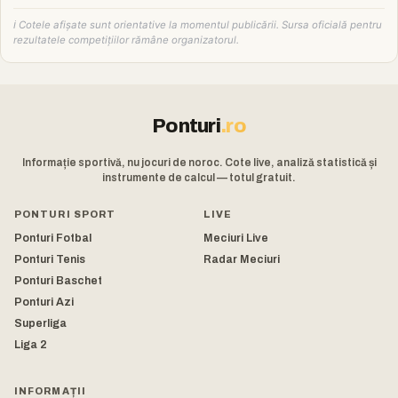
ℹ️ Cotele afișate sunt orientative la momentul publicării. Sursa oficială pentru
rezultatele competițiilor rămâne organizatorul.
Ponturi
.ro
Informație sportivă, nu jocuri de noroc. Cote live, analiză statistică și
instrumente de calcul — totul gratuit.
PONTURI SPORT
LIVE
Ponturi Fotbal
Meciuri Live
Ponturi Tenis
Radar Meciuri
Ponturi Baschet
Ponturi Azi
Superliga
Liga 2
INFORMAȚII