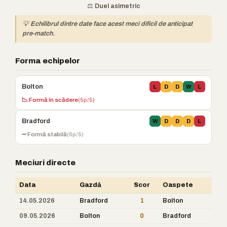
⚖️ Duel asimetric
💡 Echilibrul dintre date face acest meci dificil de anticipat
pre-match.
Forma echipelor
Bolton
L
D
D
W
L
📉 Formă în scădere
(5p/5)
Bradford
W
D
D
D
L
➖ Formă stabilă
(6p/5)
Meciuri directe
Data
Gazdă
Scor
Oaspete
14.05.2026
Bradford
1
Bolton
09.05.2026
Bolton
0
Bradford