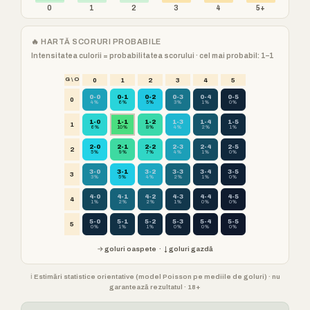
0
1
2
3
4
5+
🔥 HARTĂ SCORURI PROBABILE
Intensitatea culorii = probabilitatea scorului · cel mai probabil: 1–1
G \ O
0
1
2
3
4
5
0-0
0-1
0-2
0-3
0-4
0-5
0
4%
6%
5%
3%
1%
0%
1-0
1-1
1-2
1-3
1-4
1-5
1
6%
10%
8%
4%
2%
1%
2-0
2-1
2-2
2-3
2-4
2-5
2
5%
9%
7%
4%
1%
0%
3-0
3-1
3-2
3-3
3-4
3-5
3
3%
5%
4%
2%
1%
0%
4-0
4-1
4-2
4-3
4-4
4-5
4
1%
2%
2%
1%
0%
0%
5-0
5-1
5-2
5-3
5-4
5-5
5
0%
1%
1%
0%
0%
0%
→ goluri oaspete · ↓ goluri gazdă
ℹ️ Estimări statistice orientative (model Poisson pe mediile de goluri) · nu
garantează rezultatul · 18+