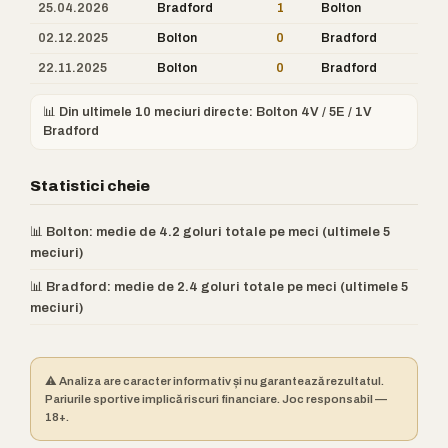
25.04.2026
Bradford
1
Bolton
02.12.2025
Bolton
0
Bradford
22.11.2025
Bolton
0
Bradford
📊 Din ultimele 10 meciuri directe: Bolton 4V / 5E / 1V
Bradford
Statistici cheie
📊 Bolton: medie de 4.2 goluri totale pe meci (ultimele 5
meciuri)
📊 Bradford: medie de 2.4 goluri totale pe meci (ultimele 5
meciuri)
⚠️ Analiza are caracter informativ și nu garantează rezultatul.
Pariurile sportive implică riscuri financiare. Joc responsabil —
18+.