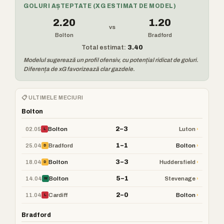
GOLURI AȘTEPTATE (XG ESTIMAT DE MODEL)
2.20
1.20
vs
Bolton
Bradford
Total estimat:
3.40
Modelul sugerează un profil ofensiv, cu potențial ridicat de goluri.
Diferența de xG favorizează clar gazdele.
📋 ULTIMELE MECIURI
Bolton
2–3
02.05
›
Bolton
Luton
L
1–1
25.04
›
Bradford
Bolton
D
3–3
18.04
›
Bolton
Huddersfield
D
5–1
14.04
›
Bolton
Stevenage
W
2–0
11.04
›
Cardiff
Bolton
L
Bradford