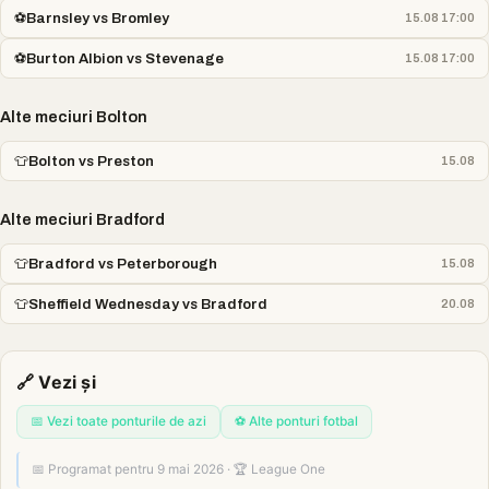
⚽
Barnsley vs Bromley
15.08 17:00
⚽
Burton Albion vs Stevenage
15.08 17:00
Alte meciuri Bolton
👕
Bolton vs Preston
15.08
Alte meciuri Bradford
👕
Bradford vs Peterborough
15.08
👕
Sheffield Wednesday vs Bradford
20.08
🔗 Vezi și
📅 Vezi toate ponturile de azi
⚽ Alte ponturi fotbal
📅 Programat pentru 9 mai 2026 · 🏆 League One