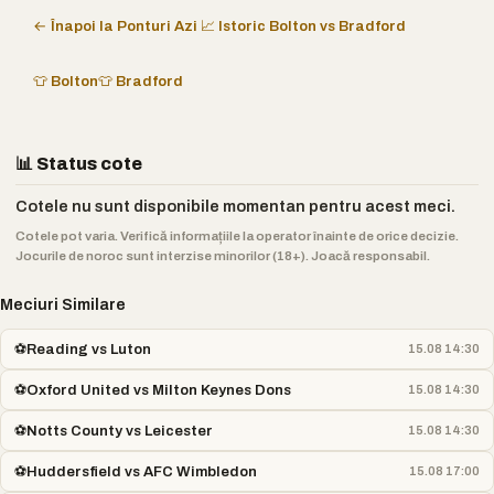
← Înapoi la Ponturi Azi
📈 Istoric Bolton vs Bradford
👕 Bolton
👕 Bradford
📊 Status cote
Cotele nu sunt disponibile momentan pentru acest meci.
Cotele pot varia. Verifică informațiile la operator înainte de orice decizie.
Jocurile de noroc sunt interzise minorilor (18+). Joacă responsabil.
Meciuri Similare
⚽
Reading vs Luton
15.08 14:30
⚽
Oxford United vs Milton Keynes Dons
15.08 14:30
⚽
Notts County vs Leicester
15.08 14:30
⚽
Huddersfield vs AFC Wimbledon
15.08 17:00