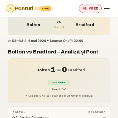
Ponturi
.ro
Acasă
›
Ponturi
›
Bolton vs Bradford
22
LIVE
LIVE
VS
Bolton
Bradford
22:00
📅 Sâmbătă, 9 mai 2026
🏴󠁧󠁢󠁥󠁮󠁧󠁿 League One
🕐 22:00
Bolton vs Bradford – Analiză și Pont
1
–
0
Bolton
Bradford
TERMINAT
Pauză: 0–0
🏴󠁧󠁢󠁥󠁮󠁧󠁿 League One
· 🏟️ Toughsheet Community Stadium
BOLTON
BRADFORD
⚽ A. Cozier-Duberry
—
60'