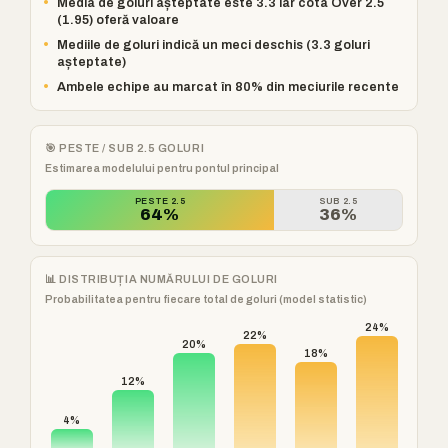
•
Media de goluri așteptate este 3.3 iar cota Over 2.5
(1.95) oferă valoare
•
Mediile de goluri indică un meci deschis (3.3 goluri
așteptate)
•
Ambele echipe au marcat în 80% din meciurile recente
🎯 PESTE / SUB 2.5 GOLURI
Estimarea modelului pentru pontul principal
PESTE 2.5
SUB 2.5
64%
36%
📊 DISTRIBUȚIA NUMĂRULUI DE GOLURI
Probabilitatea pentru fiecare total de goluri (model statistic)
24%
22%
20%
18%
12%
4%