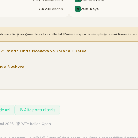
4-6 2-6
London
vs M. Keys
V
nformativ și nu garantează rezultatul. Pariurile sportive implică riscuri financiare
📈 Istoric Linda Noskova vs Sorana Cîrstea
inda Noskova
de azi
🎾 Alte ponturi tenis
ai 2026 · 🏆 WTA Italian Open