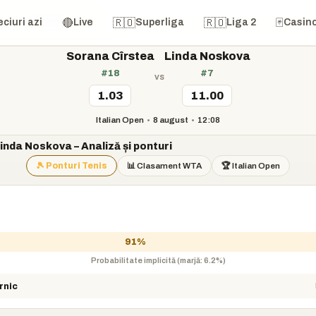
stea vs Linda Noskova
🔴
🇷🇴
🇷🇴
🃏
ciuri azi
Live
Superliga
Liga 2
Casin
Sorana Cîrstea
Linda Noskova
#18
#7
vs
1.03
11.00
Italian Open
•
8 august
•
12:08
inda Noskova – Analiză și ponturi
🎾 Ponturi Tenis
📊 Clasament WTA
🏆 Italian Open
91%
Probabilitate implicită (marjă: 6.2%)
rnic