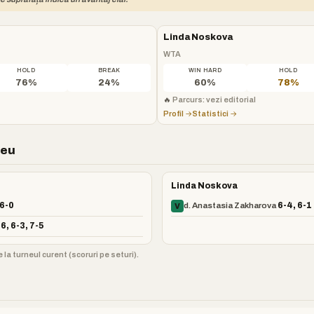
Linda Noskova
WTA
HOLD
BREAK
WIN HARD
HOLD
76%
24%
60%
78%
🔥
Parcurs: vezi editorial
Profil →
Statistici →
neu
Linda Noskova
 6-0
d. Anastasia Zakharova
6-4, 6-1
V
6, 6-3, 7-5
 la turneul curent (scoruri pe seturi).