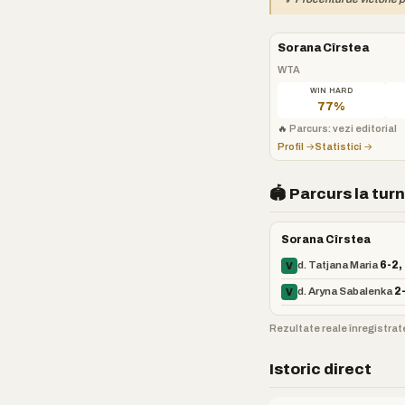
Sorana Cîrstea
WTA
WIN HARD
77%
🔥
Parcurs: vezi editorial
Profil →
Statistici →
🏟️ Parcurs la tur
Sorana Cîrstea
d. Tatjana Maria
6-2,
V
d. Aryna Sabalenka
2-
V
Rezultate reale înregistrate
Istoric direct