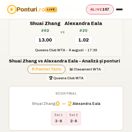
Ponturi
.ro
Acasă
›
Ponturi
›
Shuai Zhang vs Alexandra Eala
107
LIVE
LIVE
Shuai Zhang
Alexandra Eala
#62
#20
vs
13.00
1.02
Queens Club WTA
•
8 august
•
17:30
Shuai Zhang vs Alexandra Eala – Analiză și ponturi
🎾 Ponturi Tenis
📊 Clasament WTA
🏆 Queens Club WTA
SCOR FINAL
0 – 2
Shuai Zhang
Alexandra Eala
Set 1
Set 2
3-6
2-6