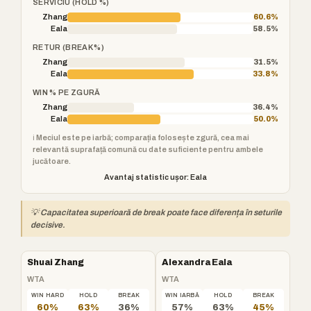
SERVICIU (HOLD %)
Zhang
60.6%
Eala
58.5%
RETUR (BREAK %)
Zhang
31.5%
Eala
33.8%
WIN % PE ZGURĂ
Zhang
36.4%
Eala
50.0%
ℹ️ Meciul este pe iarbă; comparația folosește zgură, cea mai
relevantă suprafață comună cu date suficiente pentru ambele
jucătoare.
Avantaj statistic ușor: Eala
💡 Capacitatea superioară de break poate face diferența în seturile
decisive.
Shuai Zhang
Alexandra Eala
WTA
WTA
WIN HARD
HOLD
BREAK
WIN IARBĂ
HOLD
BREAK
60%
63%
36%
57%
63%
45%