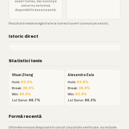
acest turneu, dar scorul pe
seturi nu este încă
disponibil în baza noastră.
Rezultate reale înregistrate la turneul curent (scoruri pe seturi).
Istoric direct
Statistici tenis
Shuai Zhang
Alexandra Eala
Hold:
63.0%
Hold:
62.8%
Break:
36.0%
Break:
38.6%
Win:
60.0%
Win:
63.6%
1st Serve:
66.7%
1st Serve:
66.3%
Formă recentă
Ultimele meciuri disputate în circuit (rezultate verificate; nu include