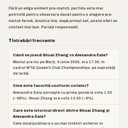
Fără un edge evident pre-match, partida este mai
potrivită pentru observare decât pentru o alegere pre-
match fermă. Analiza live, după primul set, poate oferi un
context mai bun. Pariați responsabil.
❓ Întrebări frecvente
Când se joacă Shuai Zhang vs Alexandra Eala?
Meciul are loc pe Marți, 9 iunie 2026, ora 17:30, în
cadrul WTA Queen's Club Championships, pe suprafață
de iarbă.
Cine este favorită conform cotelor?
Alexandra Eala pornește cu prima șansă la cota 1.02
(~98%). Shuai Zhang are cota 13.00 (~8%).
Care este istoricul direct dintre Shuai Zhang și
Alexandra Eala?
Cele două jucătoare s-au mai întâlnit anterior în