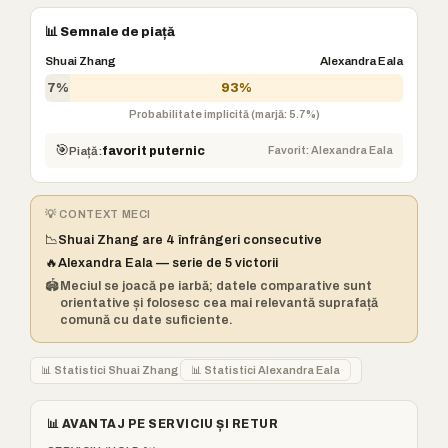
📊 Semnale de piață
Shuai Zhang
Alexandra Eala
7%
93%
Probabilitate implicită (marjă: 5.7%)
🎯
Favorit: Alexandra Eala
Piață:
favorit puternic
💡 CONTEXT MECI
📉
Shuai Zhang are 4 înfrângeri consecutive
🔥
Alexandra Eala — serie de 5 victorii
🏟️
Meciul se joacă pe iarbă; datele comparative sunt
orientative și folosesc cea mai relevantă suprafață
comună cu date suficiente.
📊 Statistici Shuai Zhang
📊 Statistici Alexandra Eala
📊 AVANTAJ PE SERVICIU ȘI RETUR