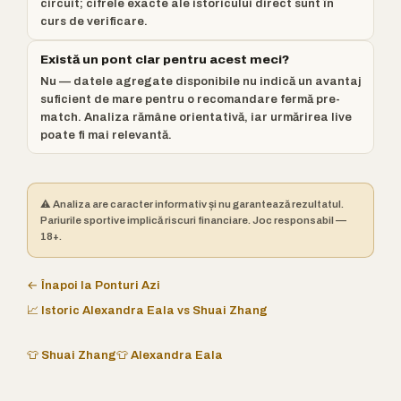
circuit; cifrele exacte ale istoricului direct sunt în
curs de verificare.
Există un pont clar pentru acest meci?
Nu — datele agregate disponibile nu indică un avantaj
suficient de mare pentru o recomandare fermă pre-
match. Analiza rămâne orientativă, iar urmărirea live
poate fi mai relevantă.
⚠️ Analiza are caracter informativ și nu garantează rezultatul.
Pariurile sportive implică riscuri financiare. Joc responsabil —
18+.
← Înapoi la Ponturi Azi
📈 Istoric Alexandra Eala vs Shuai Zhang
👕 Shuai Zhang
👕 Alexandra Eala