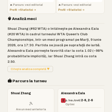
🔥
Parcurs: vezi editorial
🔥
Parcurs: vezi editorial
Profil →
Statistici →
Profil →
Statistici →
🧠 Analiză meci
Shuai Zhang (#62 WTA) o întâlnește pe Alexandra Eala
(#20 WTA) în cadrul turneului WTA Queen's Club
Championships, într-un meci programat pe Marți, 9 iunie
2026, ora 17:30. Partida se joacă pe suprafață de iarbă.
Alexandra Eala pornește favorită clar la cota 1.02 (~98%
probabilitate implicită), iar Shuai Zhang intră cu cota
2.50.
Citește analiza completă ▼
🏟️ Parcurs la turneu
Shuai Zhang
Alexandra Eala
p. Iva Jović
2-6, 2-6
·
Î
🎾
Optimi
Are un meci anterior la