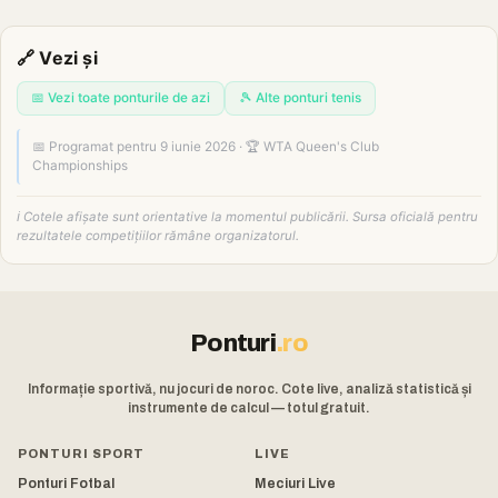
🔗 Vezi și
📅 Vezi toate ponturile de azi
🎾 Alte ponturi tenis
📅 Programat pentru 9 iunie 2026 · 🏆 WTA Queen's Club
Championships
ℹ️ Cotele afișate sunt orientative la momentul publicării. Sursa oficială pentru
rezultatele competițiilor rămâne organizatorul.
Ponturi
.ro
Informație sportivă, nu jocuri de noroc. Cote live, analiză statistică și
instrumente de calcul — totul gratuit.
PONTURI SPORT
LIVE
Ponturi Fotbal
Meciuri Live