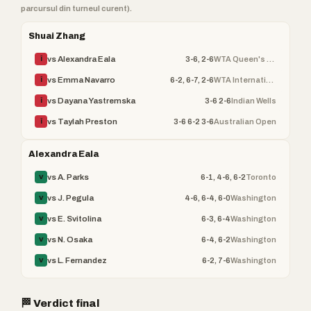
parcursul din turneul curent).
Shuai Zhang
3-6, 2-6
WTA Queen's Club Champ
vs Alexandra Eala
Î
6-2, 6-7, 2-6
WTA Internationaux de
vs Emma Navarro
Î
3-6 2-6
Indian Wells
vs Dayana Yastremska
Î
3-6 6-2 3-6
Australian Open
vs Taylah Preston
Î
Alexandra Eala
6-1, 4-6, 6-2
Toronto
vs A. Parks
V
4-6, 6-4, 6-0
Washington
vs J. Pegula
V
6-3, 6-4
Washington
vs E. Svitolina
V
6-4, 6-2
Washington
vs N. Osaka
V
6-2, 7-6
Washington
vs L. Fernandez
V
🏁 Verdict final