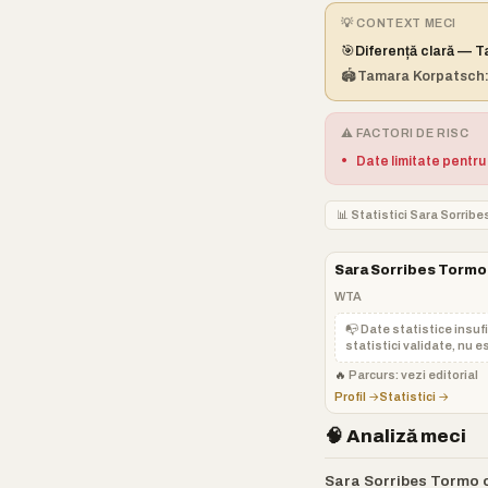
💡 CONTEXT MECI
🎯
Diferență clară — 
🏟️
Tamara Korpatsch:
⚠️ FACTORI DE RISC
•
Date limitate pentru
📊 Statistici Sara Sorrib
Sara Sorribes Tormo
WTA
📭 Date statistice insuf
statistici validate, nu es
🔥
Parcurs: vezi editorial
Profil →
Statistici →
🧠 Analiză meci
Sara Sorribes Tormo o