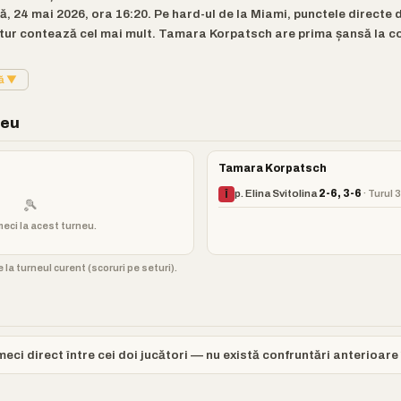
 24 mai 2026, ora 16:20. Pe hard-ul de la Miami, punctele directe de
etur contează cel mai mult. Tamara Korpatsch are prima șansă la co
tă ▼
neu
Tamara Korpatsch
p. Elina Svitolina
2-6, 3-6
· Turul 3
Î
🎾
meci la acest turneu.
 la turneul curent (scoruri pe seturi).
eci direct între cei doi jucători — nu există confruntări anterioare