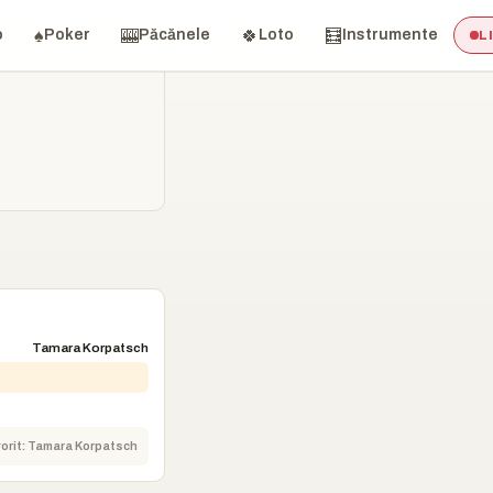
♠️
🎰
🍀
🧮
o
Poker
Păcănele
Loto
Instrumente
L
Tamara Korpatsch
orit: Tamara Korpatsch