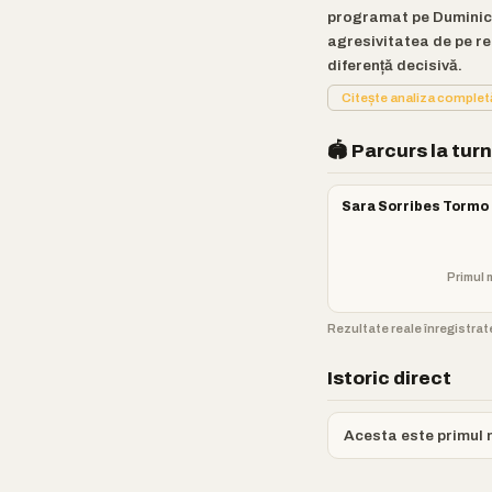
programat pe Duminică,
agresivitatea de pe r
diferență decisivă.
Citește analiza comple
🏟️ Parcurs la tur
Sara Sorribes Tormo
Primul 
Rezultate reale înregistrate
Istoric direct
Acesta este primul m