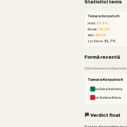
Statistici tenis
Tamara Korpatsch
Hold:
50.6%
Break:
34.2%
Win:
68.8%
1st Serve:
61.7%
Formă recentă
Ultimele meciuri disputate î
Tamara Korpatsch
vs Elina Svitolina
V
vs Solana Sierra
Î
🏁 Verdict final
Datele disponibile nu 