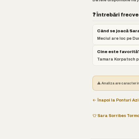
❓ Întrebări frecv
Când se joacă Sar
Meciul are loc pe Du
Cine este favorită
Tamara Korpatsch po
⚠️ Analiza are caracter i
← Înapoi la Ponturi Azi
👕 Sara Sorribes Torm