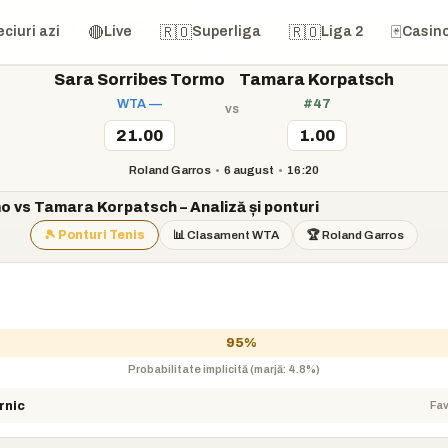
bes Tormo vs Tamara Korpatsch
🔴
🇷🇴
🇷🇴
🃏
ciuri azi
Live
Superliga
Liga 2
Casin
Sara Sorribes Tormo
Tamara Korpatsch
WTA —
#47
vs
21.00
1.00
Roland Garros
•
6 august
•
16:20
 vs Tamara Korpatsch – Analiză și ponturi
🎾 Ponturi Tenis
📊 Clasament WTA
🏆 Roland Garros
95%
Probabilitate implicită (marjă: 4.8%)
Fav
rnic