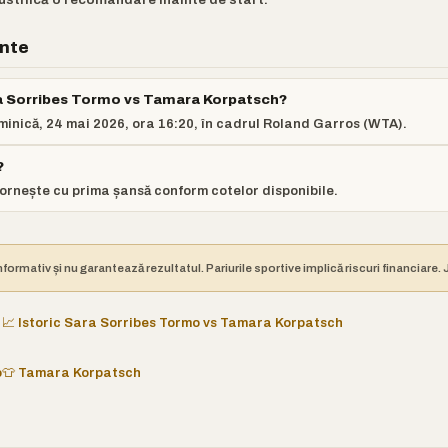
ente
a Sorribes Tormo vs Tamara Korpatsch?
minică, 24 mai 2026, ora 16:20, în cadrul Roland Garros (WTA).
?
rnește cu prima șansă conform cotelor disponibile.
nformativ și nu garantează rezultatul. Pariurile sportive implică riscuri financiare
📈 Istoric Sara Sorribes Tormo vs Tamara Korpatsch
o
👕 Tamara Korpatsch