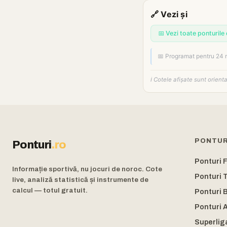
🔗 Vezi și
📅 Vezi toate ponturile 
📅 Programat pentru 24 
ℹ️ Cotele afișate sunt orien
PONTUR
Ponturi
.ro
Ponturi 
Informație sportivă, nu jocuri de noroc. Cote
Ponturi 
live, analiză statistică și instrumente de
calcul — totul gratuit.
Ponturi 
Ponturi A
Superlig