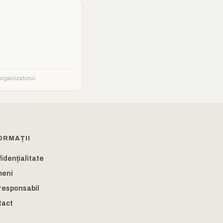
organizatorul.
ORMAȚII
idențialitate
meni
responsabil
tact