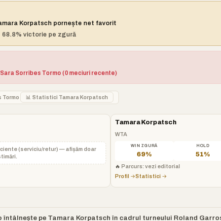
Tamara Korpatsch pornește net favorit
 68.8% victorie pe zgură
 Sara Sorribes Tormo (0 meciuri recente)
es Tormo
📊 Statistici Tamara Korpatsch
Tamara Korpatsch
WTA
WIN ZGURĂ
HOLD
iciente (serviciu/retur) — afișăm doar
69%
51%
timări.
🔥
Parcurs: vezi editorial
Profil →
Statistici →
 întâlnește pe Tamara Korpatsch în cadrul turneului Roland Garros