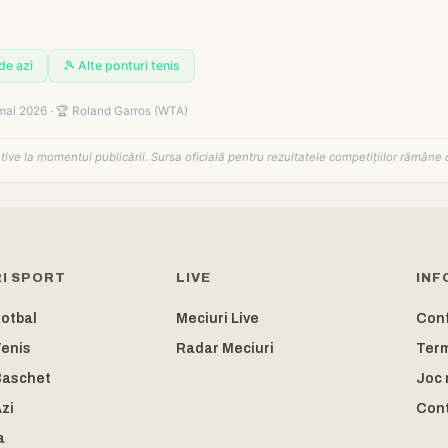
de azi
🎾 Alte ponturi tenis
mai 2026 · 🏆 Roland Garros (WTA)
tative la momentul publicării. Sursa oficială pentru rezultatele competițiilor rămâne 
I SPORT
LIVE
INF
Fotbal
Meciuri Live
Conf
Tenis
Radar Meciuri
Ter
Baschet
Joc 
zi
Con
a