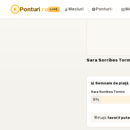
Ponturi
.ro
Acasă
›
Ponturi
›
Sara Sorri
📡
⚽
📅
Meciuri
Ponturi
Me
LIVE
▾
Sara Sorribes Tormo
📊 Semnale de piață
Sara Sorribes Tormo
5%
🎯
Piață:
favorit pute