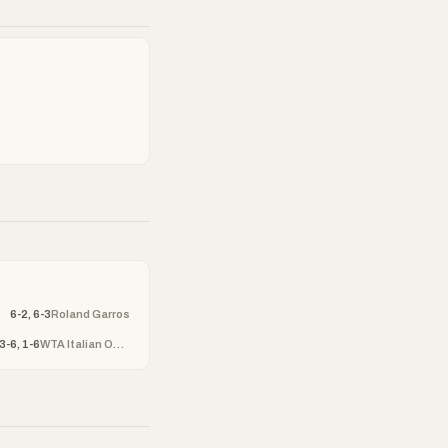
6-2, 6-3
Roland Garros
3-6, 1-6
WTA Italian Open