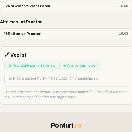
👕
Norwich vs West Brom
15.08
Alte meciuri Preston
👕
Bolton vs Preston
15.08
🔗 Vezi și
📅 Vezi toate ponturile de azi
⚽ Alte ponturi fotbal
📅 Programat pentru 14 martie 2026 · 🏆 Championship
ℹ️ Cotele afișate sunt orientative la momentul publicării. Sursa oficială pentru
rezultatele competițiilor rămâne organizatorul.
Ponturi
.ro