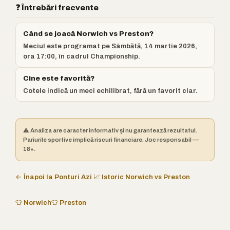
❓ Întrebări frecvente
Când se joacă Norwich vs Preston?
Meciul este programat pe Sâmbătă, 14 martie 2026,
ora 17:00, în cadrul Championship.
Cine este favorită?
Cotele indică un meci echilibrat, fără un favorit clar.
⚠️ Analiza are caracter informativ și nu garantează rezultatul.
Pariurile sportive implică riscuri financiare. Joc responsabil —
18+.
← Înapoi la Ponturi Azi
📈 Istoric Norwich vs Preston
👕 Norwich
👕 Preston