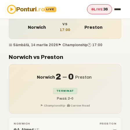
Ponturi
.ro
Acasă
›
Ponturi
›
Norwich vs Preston
36
LIVE
LIVE
VS
Norwich
Preston
17:00
📅 Sâmbătă, 14 martie 2026
🏴󠁧󠁢󠁥󠁮󠁧󠁿 Championship
🕐 17:00
Norwich vs Preston
2
–
0
Norwich
Preston
TERMINAT
Pauză: 2–0
🏴󠁧󠁢󠁥󠁮󠁧󠁿 Championship
· 🏟️ Carrow Road
NORWICH
PRESTON
⚽ A. Ahmed
—
17'