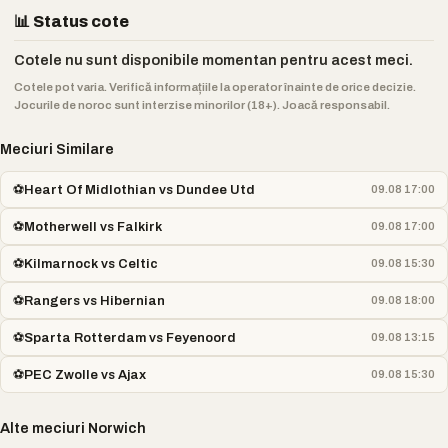
📊 Status cote
Cotele nu sunt disponibile momentan pentru acest meci.
Cotele pot varia. Verifică informațiile la operator înainte de orice decizie.
Jocurile de noroc sunt interzise minorilor (18+). Joacă responsabil.
Meciuri Similare
⚽
Heart Of Midlothian vs Dundee Utd
09.08 17:00
⚽
Motherwell vs Falkirk
09.08 17:00
⚽
Kilmarnock vs Celtic
09.08 15:30
⚽
Rangers vs Hibernian
09.08 18:00
⚽
Sparta Rotterdam vs Feyenoord
09.08 13:15
⚽
PEC Zwolle vs Ajax
09.08 15:30
Alte meciuri Norwich