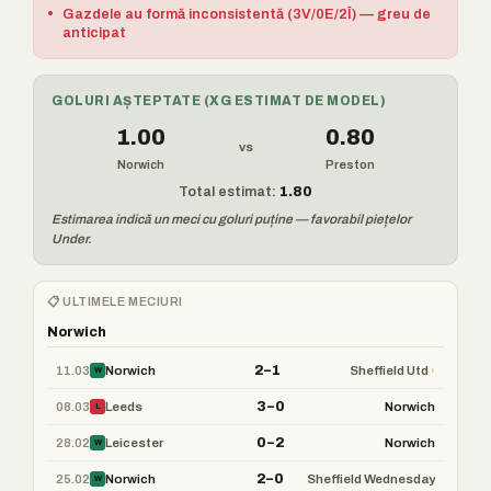
•
Gazdele au formă inconsistentă (3V/0E/2Î) — greu de
anticipat
GOLURI AȘTEPTATE (XG ESTIMAT DE MODEL)
1.00
0.80
vs
Norwich
Preston
Total estimat:
1.80
Estimarea indică un meci cu goluri puține — favorabil piețelor
Under.
📋 ULTIMELE MECIURI
Norwich
2–1
11.03
›
Norwich
Sheffield Utd
W
3–0
08.03
Leeds
Norwich
L
0–2
28.02
Leicester
Norwich
W
2–0
25.02
Norwich
Sheffield Wednesday
W