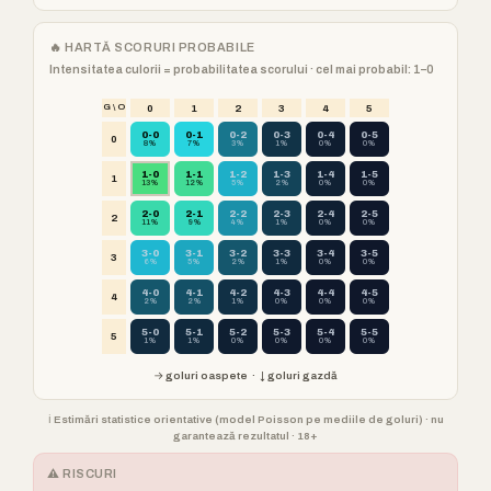
🔥 HARTĂ SCORURI PROBABILE
Intensitatea culorii = probabilitatea scorului · cel mai probabil: 1–0
G \ O
0
1
2
3
4
5
0-0
0-1
0-2
0-3
0-4
0-5
0
8%
7%
3%
1%
0%
0%
1-0
1-1
1-2
1-3
1-4
1-5
1
13%
12%
5%
2%
0%
0%
2-0
2-1
2-2
2-3
2-4
2-5
2
11%
9%
4%
1%
0%
0%
3-0
3-1
3-2
3-3
3-4
3-5
3
6%
5%
2%
1%
0%
0%
4-0
4-1
4-2
4-3
4-4
4-5
4
2%
2%
1%
0%
0%
0%
5-0
5-1
5-2
5-3
5-4
5-5
5
1%
1%
0%
0%
0%
0%
→ goluri oaspete · ↓ goluri gazdă
ℹ️ Estimări statistice orientative (model Poisson pe mediile de goluri) · nu
garantează rezultatul · 18+
⚠️ RISCURI