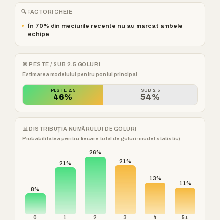
🔍 FACTORI CHEIE
•
În 70% din meciurile recente nu au marcat ambele
echipe
🎯 PESTE / SUB 2.5 GOLURI
Estimarea modelului pentru pontul principal
PESTE 2.5
SUB 2.5
46%
54%
📊 DISTRIBUȚIA NUMĂRULUI DE GOLURI
Probabilitatea pentru fiecare total de goluri (model statistic)
26%
21%
21%
13%
11%
8%
0
1
2
3
4
5+