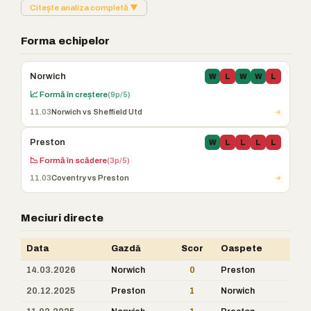
Citește analiza completă ▼
Forma echipelor
Norwich
W
L
W
W
L
📈 Formă în creștere
(9p/5)
11.03
Norwich vs Sheffield Utd
→
Preston
W
L
L
L
L
📉 Formă în scădere
(3p/5)
11.03
Coventry vs Preston
→
Meciuri directe
Data
Gazdă
Scor
Oaspete
14.03.2026
Norwich
0
Preston
20.12.2025
Preston
1
Norwich