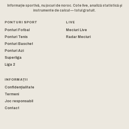
Informație sportivă, nu jocuri de noroc. Cote live, analiză statistică și
instrumente de calcul — totul gratuit.
PONTURI SPORT
LIVE
Ponturi Fotbal
Meciuri Live
Ponturi Tenis
Radar Meciuri
Ponturi Baschet
Ponturi Azi
Superliga
Liga 2
INFORMAȚII
Confidențialitate
Termeni
Joc responsabil
Contact