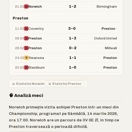
1–2
21.02
Norwich
Birmingham
L
Preston
3–0
11.03
›
Coventry
Preston
L
1–3
06.03
Preston
Oxford United
L
0–2
28.02
Preston
Millwall
L
1–1
24.02
Swansea
Preston
D
1–0
20.02
Blackburn
Preston
L
📊 Statistici Norwich
📊 Statistici Preston
🧠 Analiză meci
Norwich primește vizita echipei Preston într-un meci din
Championship, programat pe Sâmbătă, 14 martie 2026,
ora 17:00. Norwich are un parcurs de 3V 0E 2Î, în timp ce
Preston traversează o perioadă dificilă.