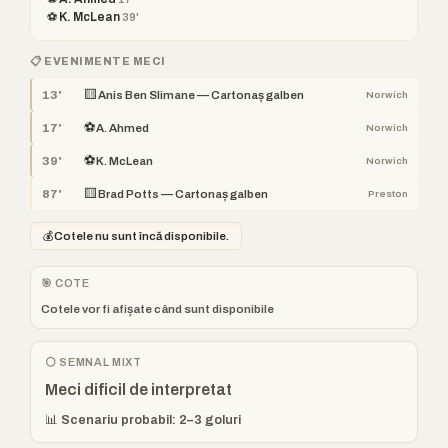
⚽ K. McLean
39'
📋 EVENIMENTE MECI
🟨
13'
Anis Ben Slimane — Cartonaș galben
Norwich
⚽
17'
A. Ahmed
Norwich
⚽
39'
K. McLean
Norwich
🟨
87'
Brad Potts — Cartonaș galben
Preston
💰
Cotele nu sunt încă disponibile.
🎯 COTE
Cotele vor fi afișate când sunt disponibile
⚪ SEMNAL MIXT
Meci dificil de interpretat
📊 Scenariu probabil: 2–3 goluri