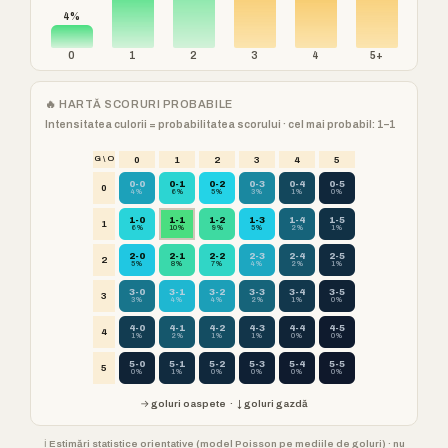
4%
0
1
2
3
4
5+
🔥 HARTĂ SCORURI PROBABILE
Intensitatea culorii = probabilitatea scorului · cel mai probabil: 1–1
G \ O
0
1
2
3
4
5
0-0
0-1
0-2
0-3
0-4
0-5
0
4%
6%
5%
3%
1%
0%
1-0
1-1
1-2
1-3
1-4
1-5
1
6%
10%
9%
5%
2%
1%
2-0
2-1
2-2
2-3
2-4
2-5
2
5%
8%
7%
4%
2%
1%
3-0
3-1
3-2
3-3
3-4
3-5
3
3%
4%
4%
2%
1%
0%
4-0
4-1
4-2
4-3
4-4
4-5
4
1%
2%
1%
1%
0%
0%
5-0
5-1
5-2
5-3
5-4
5-5
5
0%
1%
0%
0%
0%
0%
→ goluri oaspete · ↓ goluri gazdă
ℹ️ Estimări statistice orientative (model Poisson pe mediile de goluri) · nu