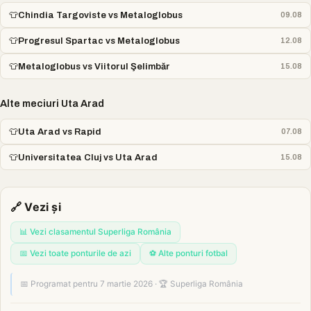
👕
Chindia Targoviste vs Metaloglobus
09.08
👕
Progresul Spartac vs Metaloglobus
12.08
👕
Metaloglobus vs Viitorul Şelimbăr
15.08
Alte meciuri Uta Arad
👕
Uta Arad vs Rapid
07.08
👕
Universitatea Cluj vs Uta Arad
15.08
🔗 Vezi și
📊 Vezi clasamentul Superliga România
📅 Vezi toate ponturile de azi
⚽ Alte ponturi fotbal
📅 Programat pentru 7 martie 2026 · 🏆 Superliga România