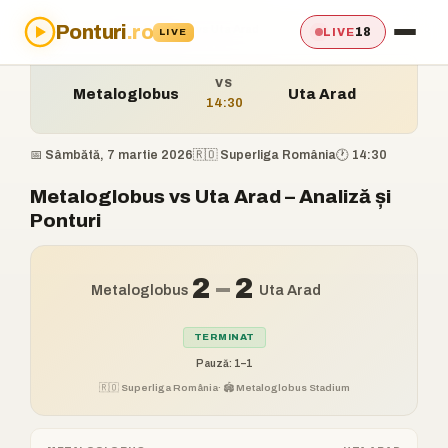
Ponturi
.ro
Acasă
›
Ponturi
›
Metaloglobus vs Uta Arad
18
LIVE
LIVE
VS
Metaloglobus
Uta Arad
14:30
📅 Sâmbătă, 7 martie 2026
🇷🇴 Superliga România
🕐 14:30
Metaloglobus vs Uta Arad – Analiză și
Ponturi
2
–
2
Metaloglobus
Uta Arad
TERMINAT
Pauză: 1–1
🇷🇴 Superliga România
· 🏟️ Metaloglobus Stadium