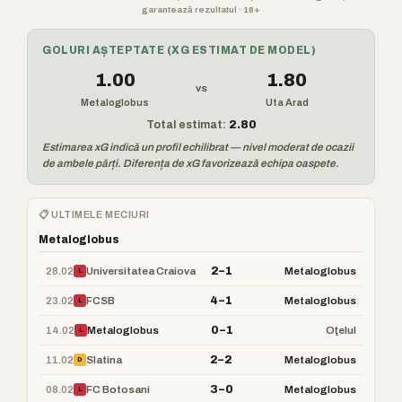
garantează rezultatul · 18+
GOLURI AȘTEPTATE (XG ESTIMAT DE MODEL)
1.00
1.80
vs
Metaloglobus
Uta Arad
Total estimat:
2.80
Estimarea xG indică un profil echilibrat — nivel moderat de ocazii
de ambele părți. Diferența de xG favorizează echipa oaspete.
📋 ULTIMELE MECIURI
Metaloglobus
2–1
28.02
Universitatea Craiova
Metaloglobus
L
4–1
23.02
FCSB
Metaloglobus
L
0–1
14.02
Metaloglobus
Oţelul
L
2–2
11.02
Slatina
Metaloglobus
D
3–0
08.02
FC Botosani
Metaloglobus
L