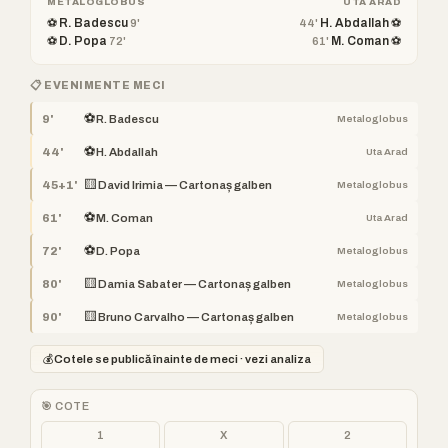
METALOGLOBUS
UTA ARAD
⚽ R. Badescu
H. Abdallah ⚽
9'
44'
⚽ D. Popa
M. Coman ⚽
72'
61'
📋 EVENIMENTE MECI
⚽
9'
R. Badescu
Metaloglobus
⚽
44'
H. Abdallah
Uta Arad
🟨
45+1'
David Irimia — Cartonaș galben
Metaloglobus
⚽
61'
M. Coman
Uta Arad
⚽
72'
D. Popa
Metaloglobus
🟨
80'
Damia Sabater — Cartonaș galben
Metaloglobus
🟨
90'
Bruno Carvalho — Cartonaș galben
Metaloglobus
💰
Cotele se publică înainte de meci · vezi analiza
🎯 COTE
1
X
2