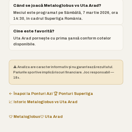
Când se joacă Metaloglobus vs Uta Arad?
Meciul este programat pe Sâmbătă, 7 martie 2026, ora
14:30, în cadrul Superliga România.
Cine este favorită?
Uta Arad pornește cu prima șansă conform cotelor
disponibile.
⚠️ Analiza are caracter informativ și nu garantează rezultatul.
Pariurile sportive implică riscuri financiare. Joc responsabil —
18+.
← Înapoi la Ponturi Azi
🏆 Ponturi Superliga
📈 Istoric Metaloglobus vs Uta Arad
👕 Metaloglobus
👕 Uta Arad