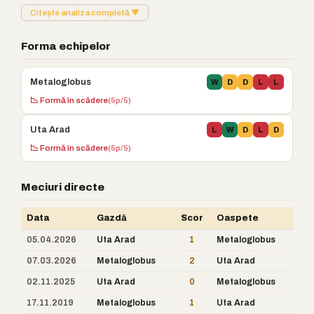
Citește analiza completă ▼
Forma echipelor
Metaloglobus
W
D
D
L
L
📉 Formă în scădere
(5p/5)
Uta Arad
L
W
D
L
D
📉 Formă în scădere
(5p/5)
Meciuri directe
Data
Gazdă
Scor
Oaspete
05.04.2026
Uta Arad
1
Metaloglobus
07.03.2026
Metaloglobus
2
Uta Arad
02.11.2025
Uta Arad
0
Metaloglobus
17.11.2019
Metaloglobus
1
Uta Arad