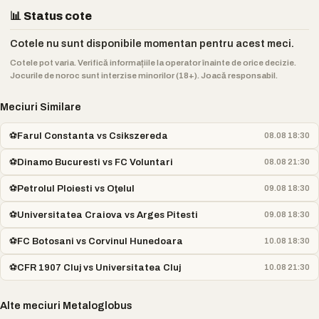
📊 Status cote
Cotele nu sunt disponibile momentan pentru acest meci.
Cotele pot varia. Verifică informațiile la operator înainte de orice decizie.
Jocurile de noroc sunt interzise minorilor (18+). Joacă responsabil.
Meciuri Similare
⚽
Farul Constanta vs Csikszereda
08.08 18:30
⚽
Dinamo Bucuresti vs FC Voluntari
08.08 21:30
⚽
Petrolul Ploiesti vs Oţelul
09.08 18:30
⚽
Universitatea Craiova vs Arges Pitesti
09.08 18:30
⚽
FC Botosani vs Corvinul Hunedoara
10.08 18:30
⚽
CFR 1907 Cluj vs Universitatea Cluj
10.08 21:30
Alte meciuri Metaloglobus