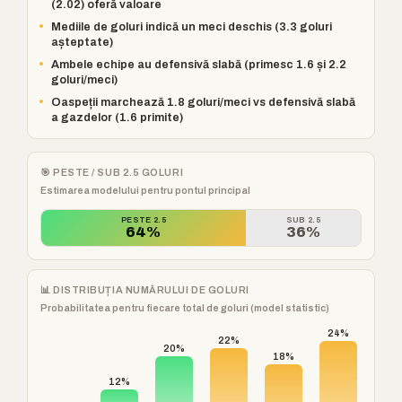
(2.02) oferă valoare
•
Mediile de goluri indică un meci deschis (3.3 goluri
așteptate)
•
Ambele echipe au defensivă slabă (primesc 1.6 și 2.2
goluri/meci)
•
Oaspeții marchează 1.8 goluri/meci vs defensivă slabă
a gazdelor (1.6 primite)
🎯 PESTE / SUB 2.5 GOLURI
Estimarea modelului pentru pontul principal
PESTE 2.5
SUB 2.5
64%
36%
📊 DISTRIBUȚIA NUMĂRULUI DE GOLURI
Probabilitatea pentru fiecare total de goluri (model statistic)
24%
22%
20%
18%
12%