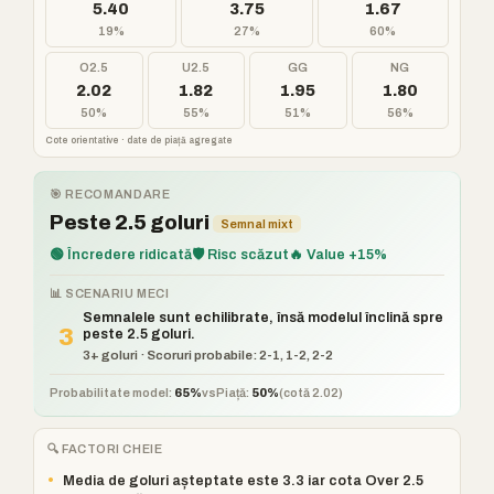
5.40
3.75
1.67
19%
27%
60%
O2.5
U2.5
GG
NG
2.02
1.82
1.95
1.80
50%
55%
51%
56%
Cote orientative · date de piață agregate
🎯 RECOMANDARE
Peste 2.5 goluri
Semnal mixt
🟢 Încredere ridicată
🛡️ Risc scăzut
🔥 Value +15%
📊 SCENARIU MECI
Semnalele sunt echilibrate, însă modelul înclină spre
3
peste 2.5 goluri.
3+ goluri · Scoruri probabile: 2-1, 1-2, 2-2
Probabilitate model:
65%
vs
Piață:
50%
(cotă 2.02)
🔍 FACTORI CHEIE
•
Media de goluri așteptate este 3.3 iar cota Over 2.5