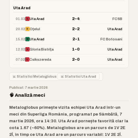
Uta Arad
2–4
01.03
Uta Arad
FCSB
L
2–2
20.02
Oţelul
Uta Arad
D
2–1
15.02
Uta Arad
FC Botosani
W
1–0
12.02
Gloria Bistriţa
Uta Arad
L
2–0
07.02
Csikszereda
Uta Arad
L
📊 Statistici Metaloglobus
📊 Statistici Uta Arad
Publicat: 7 martie 2026
🧠 Analiză meci
Metaloglobus primește vizita echipei Uta Arad într-un
meci din Superliga România, programat pe Sâmbătă, 7
martie 2026, ora 14:30. Uta Arad pornește favorită clar la
cota 1.67 (~60%). Metaloglobus are un parcurs de 1V 2E
2Î, în timp ce Uta Arad are un parcurs variabil: 1V 2E 2Î.