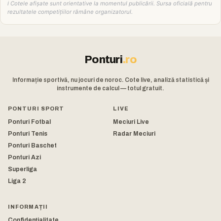
ℹ️ Cotele afișate sunt orientative la momentul publicării. Sursa oficială pentru
rezultatele competițiilor rămâne organizatorul.
Ponturi
.ro
Informație sportivă, nu jocuri de noroc. Cote live, analiză statistică și
instrumente de calcul — totul gratuit.
PONTURI SPORT
LIVE
Ponturi Fotbal
Meciuri Live
Ponturi Tenis
Radar Meciuri
Ponturi Baschet
Ponturi Azi
Superliga
Liga 2
INFORMAȚII
Confidențialitate