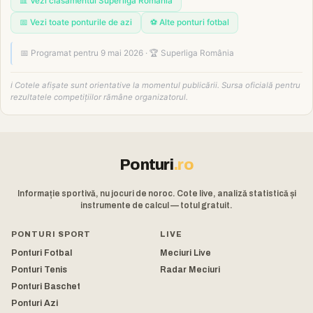
📊 Vezi clasamentul Superliga România
📅 Vezi toate ponturile de azi
⚽ Alte ponturi fotbal
📅 Programat pentru 9 mai 2026 · 🏆 Superliga România
ℹ️ Cotele afișate sunt orientative la momentul publicării. Sursa oficială pentru
rezultatele competițiilor rămâne organizatorul.
Ponturi
.ro
Informație sportivă, nu jocuri de noroc. Cote live, analiză statistică și
instrumente de calcul — totul gratuit.
PONTURI SPORT
LIVE
Ponturi Fotbal
Meciuri Live
Ponturi Tenis
Radar Meciuri
Ponturi Baschet
Ponturi Azi