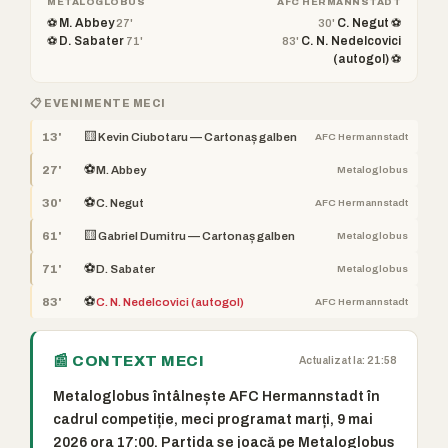
METALOGLOBUS
AFC HERMANNSTADT
⚽ M. Abbey
C. Negut ⚽
27'
30'
⚽ D. Sabater
C. N. Nedelcovici
71'
83'
(autogol) ⚽
📋 EVENIMENTE MECI
🟨
13'
Kevin Ciubotaru — Cartonaș galben
AFC Hermannstadt
⚽
27'
M. Abbey
Metaloglobus
⚽
30'
C. Negut
AFC Hermannstadt
🟨
61'
Gabriel Dumitru — Cartonaș galben
Metaloglobus
⚽
71'
D. Sabater
Metaloglobus
⚽
83'
C. N. Nedelcovici (autogol)
AFC Hermannstadt
📰 CONTEXT MECI
Actualizat la: 21:58
Metaloglobus întâlnește AFC Hermannstadt în
cadrul competiție, meci programat marți, 9 mai
2026 ora 17:00. Partida se joacă pe Metaloglobus