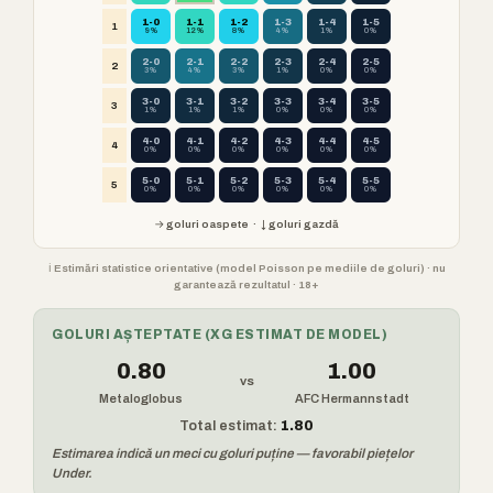
1-0
1-1
1-2
1-3
1-4
1-5
1
9%
12%
8%
4%
1%
0%
2-0
2-1
2-2
2-3
2-4
2-5
2
3%
4%
3%
1%
0%
0%
3-0
3-1
3-2
3-3
3-4
3-5
3
1%
1%
1%
0%
0%
0%
4-0
4-1
4-2
4-3
4-4
4-5
4
0%
0%
0%
0%
0%
0%
5-0
5-1
5-2
5-3
5-4
5-5
5
0%
0%
0%
0%
0%
0%
→ goluri oaspete · ↓ goluri gazdă
ℹ️ Estimări statistice orientative (model Poisson pe mediile de goluri) · nu
garantează rezultatul · 18+
GOLURI AȘTEPTATE (XG ESTIMAT DE MODEL)
0.80
1.00
vs
Metaloglobus
AFC Hermannstadt
Total estimat:
1.80
Estimarea indică un meci cu goluri puține — favorabil piețelor
Under.