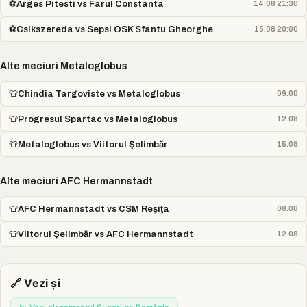
⚽
Arges Pitesti vs Farul Constanta
14.08 21:30
⚽
Csikszereda vs Sepsi OSK Sfantu Gheorghe
15.08 20:00
Alte meciuri Metaloglobus
👕
Chindia Targoviste vs Metaloglobus
09.08
👕
Progresul Spartac vs Metaloglobus
12.08
👕
Metaloglobus vs Viitorul Şelimbăr
15.08
Alte meciuri AFC Hermannstadt
👕
AFC Hermannstadt vs CSM Reşiţa
08.08
👕
Viitorul Şelimbăr vs AFC Hermannstadt
12.08
🔗 Vezi și