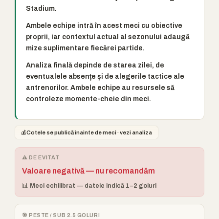
Stadium.
Ambele echipe intră în acest meci cu obiective
proprii, iar contextul actual al sezonului adaugă
mize suplimentare fiecărei partide.
Analiza finală depinde de starea zilei, de
eventualele absențe și de alegerile tactice ale
antrenorilor. Ambele echipe au resursele să
controleze momente-cheie din meci.
💰
Cotele se publică înainte de meci · vezi analiza
⚠️ DE EVITAT
Valoare negativă — nu recomandăm
📊 Meci echilibrat — datele indică 1–2 goluri
🎯 PESTE / SUB 2.5 GOLURI