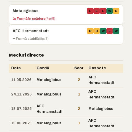
Metaloglobus
L
L
L
W
D
📉 Formă în scădere
(4p/5)
AFC Hermannstadt
D
D
W
L
W
➖ Formă stabilă
(8p/5)
Meciuri directe
Data
Gazdă
Scor
Oaspete
AFC
11.05.2026
Metaloglobus
2
Hermannstadt
AFC
24.11.2025
Metaloglobus
1
Hermannstadt
AFC
18.07.2025
2
Metaloglobus
Hermannstadt
AFC
19.08.2021
Metaloglobus
1
Hermannstadt