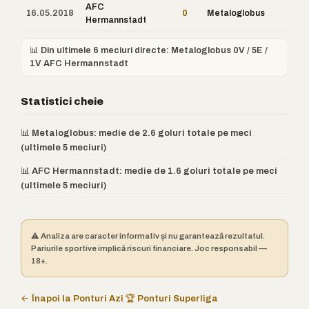
AFC
16.05.2018
0
Metaloglobus
Hermannstadt
📊 Din ultimele 6 meciuri directe: Metaloglobus 0V / 5E /
1V AFC Hermannstadt
Statistici cheie
📊 Metaloglobus: medie de 2.6 goluri totale pe meci
(ultimele 5 meciuri)
📊 AFC Hermannstadt: medie de 1.6 goluri totale pe meci
(ultimele 5 meciuri)
⚠️ Analiza are caracter informativ și nu garantează rezultatul.
Pariurile sportive implică riscuri financiare. Joc responsabil —
18+.
← Înapoi la Ponturi Azi
🏆 Ponturi Superliga