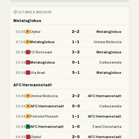
📋 ULTIMELE MECIURI
Metaloglobus
2–2
02.05
›
Oţelul
Metaloglobus
D
1–1
27.04
›
Metaloglobus
Unirea Slobozia
D
3–2
20.04
›
FC Botosani
Metaloglobus
L
0–1
13.04
›
Metaloglobus
Csikszereda
L
5–1
05.04
›
Uta Arad
Metaloglobus
L
AFC Hermannstadt
2–2
04.05
›
Unirea Slobozia
AFC Hermannstadt
D
0–0
24.04
›
AFC Hermannstadt
Csikszereda
D
1–1
19.04
›
Petrolul Ploiesti
AFC Hermannstadt
D
1–0
10.04
›
AFC Hermannstadt
Farul Constanta
W
2–0
04.04
›
Oţelul
AFC Hermannstadt
L