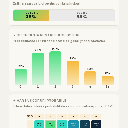
Estimarea modelului pentru pontul principal
PESTE 2.5
SUB 2.5
35%
65%
📊 DISTRIBUȚIA NUMĂRULUI DE GOLURI
Probabilitatea pentru fiecare total de goluri (model statistic)
27%
26%
19%
12%
10%
6%
0
1
2
3
4
5+
🔥 HARTĂ SCORURI PROBABILE
Intensitatea culorii = probabilitatea scorului · cel mai probabil: 0–1
G \ O
0
1
2
3
4
5
0-0
0-1
0-2
0-3
0-4
0-5
0
12%
17%
12%
6%
2%
1%