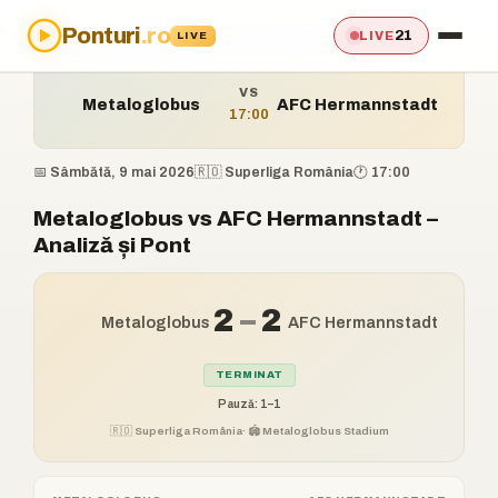
Ponturi
.ro
Acasă
›
Ponturi
›
Metaloglobus vs AFC Hermannstadt
21
LIVE
LIVE
VS
Metaloglobus
AFC Hermannstadt
17:00
📅 Sâmbătă, 9 mai 2026
🇷🇴 Superliga România
🕐 17:00
Metaloglobus vs AFC Hermannstadt –
Analiză și Pont
2
–
2
Metaloglobus
AFC Hermannstadt
TERMINAT
Pauză: 1–1
🇷🇴 Superliga România
· 🏟️ Metaloglobus Stadium