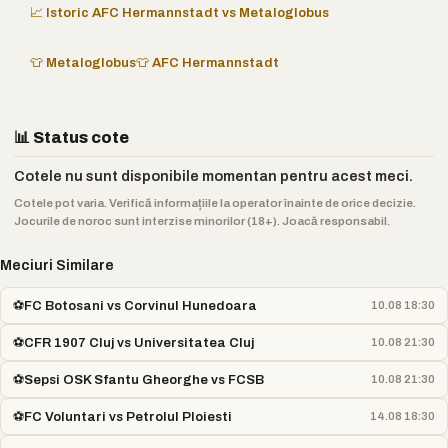
📈 Istoric AFC Hermannstadt vs Metaloglobus
👕 Metaloglobus
👕 AFC Hermannstadt
📊 Status cote
Cotele nu sunt disponibile momentan pentru acest meci.
Cotele pot varia. Verifică informațiile la operator înainte de orice decizie.
Jocurile de noroc sunt interzise minorilor (18+). Joacă responsabil.
Meciuri Similare
⚽
FC Botosani vs Corvinul Hunedoara
10.08 18:30
⚽
CFR 1907 Cluj vs Universitatea Cluj
10.08 21:30
⚽
Sepsi OSK Sfantu Gheorghe vs FCSB
10.08 21:30
⚽
FC Voluntari vs Petrolul Ploiesti
14.08 18:30