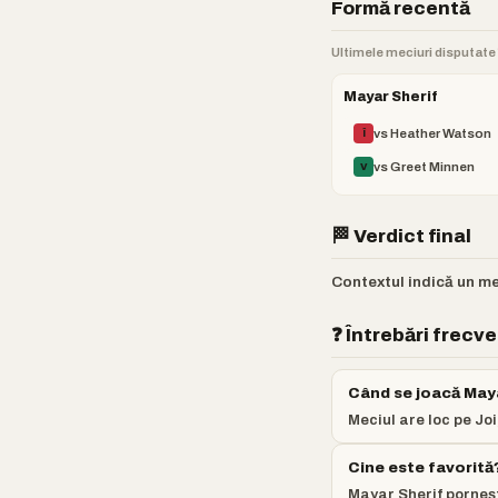
Formă recentă
Ultimele meciuri disputate î
Mayar Sherif
vs Heather Watson
Î
vs Greet Minnen
V
🏁 Verdict final
Contextul indică un mec
❓ Întrebări frecv
Când se joacă May
Meciul are loc pe Jo
Cine este favorită
Mayar Sherif porneșt