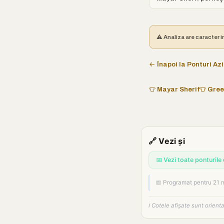
⚠️ Analiza are caracter i
← Înapoi la Ponturi Azi
👕 Mayar Sherif
👕 Gree
🔗 Vezi și
📅 Vezi toate ponturile 
📅 Programat pentru 21 
ℹ️ Cotele afișate sunt orien