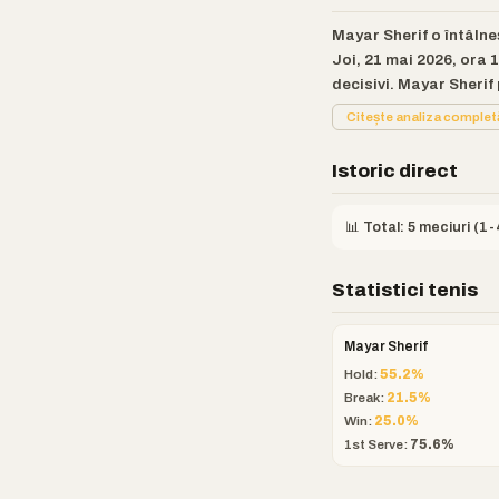
Mayar Sherif o întâln
Joi, 21 mai 2026, ora 1
decisivi. Mayar Sherif 
Citește analiza comple
Istoric direct
📊 Total: 5 meciuri (1-
Statistici tenis
Mayar Sherif
Hold:
55.2%
Break:
21.5%
Win:
25.0%
1st Serve:
75.6%