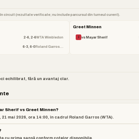
n circuit (rezultate verificate; nu include parcursul din turneul curent).
Greet Minnen
2-6, 2-6
WTA Wimbledon
vs Mayar Sherif
Î
6-3, 6-0
Roland Garros (WTA)
i echilibrat, fără un avantaj clar.
ente
ar Sherif vs Greet Minnen?
i, 21 mai 2026, ora 14:00, în cadrul Roland Garros (WTA).
?
e cu prima șansă conform cotelor disponibile.