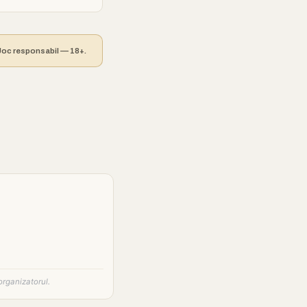
. Joc responsabil — 18+.
organizatorul.