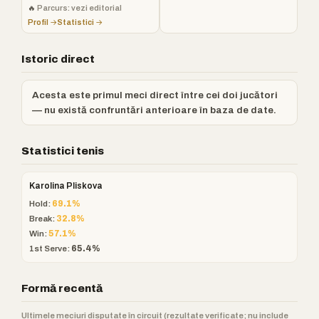
🔥
Parcurs: vezi editorial
Profil →
Statistici →
Istoric direct
Acesta este primul meci direct între cei doi jucători
— nu există confruntări anterioare în baza de date.
Statistici tenis
Karolina Pliskova
Hold:
69.1%
Break:
32.8%
Win:
57.1%
1st Serve:
65.4%
Formă recentă
Ultimele meciuri disputate în circuit (rezultate verificate; nu include