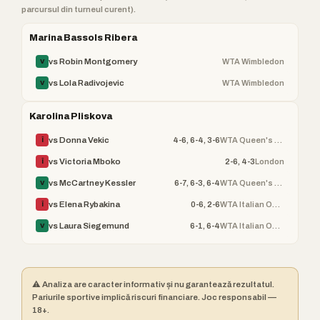
parcursul din turneul curent).
Marina Bassols Ribera
WTA Wimbledon
vs Robin Montgomery
V
WTA Wimbledon
vs Lola Radivojevic
V
Karolina Pliskova
4-6, 6-4, 3-6
WTA Queen's Club Champ
vs Donna Vekic
Î
2-6, 4-3
London
vs Victoria Mboko
Î
6-7, 6-3, 6-4
WTA Queen's Club Champ
vs McCartney Kessler
V
0-6, 2-6
WTA Italian Open
vs Elena Rybakina
Î
6-1, 6-4
WTA Italian Open
vs Laura Siegemund
V
⚠️ Analiza are caracter informativ și nu garantează rezultatul.
Pariurile sportive implică riscuri financiare. Joc responsabil —
18+.