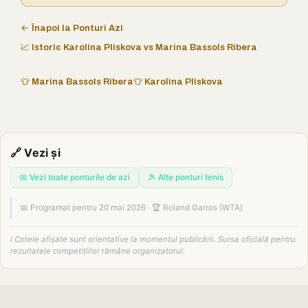
← Înapoi la Ponturi Azi
📈 Istoric Karolina Pliskova vs Marina Bassols Ribera
👕 Marina Bassols Ribera
👕 Karolina Pliskova
🔗 Vezi și
📅 Vezi toate ponturile de azi
🎾 Alte ponturi tenis
📅 Programat pentru 20 mai 2026 · 🏆 Roland Garros (WTA)
ℹ️ Cotele afișate sunt orientative la momentul publicării. Sursa oficială pentru
rezultatele competițiilor rămâne organizatorul.