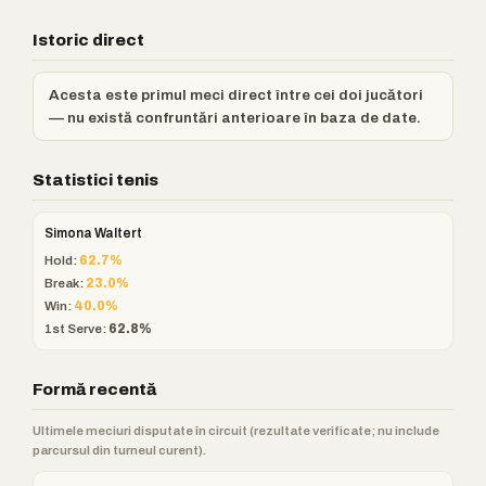
Istoric direct
Acesta este primul meci direct între cei doi jucători
— nu există confruntări anterioare în baza de date.
Statistici tenis
Simona Waltert
Hold:
62.7%
Break:
23.0%
Win:
40.0%
1st Serve:
62.8%
Formă recentă
Ultimele meciuri disputate în circuit (rezultate verificate; nu include
parcursul din turneul curent).