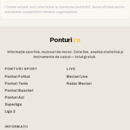
ℹ️ Cotele afișate sunt orientative la momentul publicării. Sursa oficială pentru
rezultatele competițiilor rămâne organizatorul.
Ponturi
.ro
Informație sportivă, nu jocuri de noroc. Cote live, analiză statistică și
instrumente de calcul — totul gratuit.
PONTURI SPORT
LIVE
Ponturi Fotbal
Meciuri Live
Ponturi Tenis
Radar Meciuri
Ponturi Baschet
Ponturi Azi
Superliga
Liga 2
INFORMAȚII