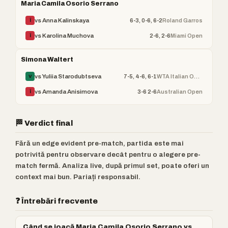
Maria Camila Osorio Serrano
6-3, 0-6, 6-2
Roland Garros
vs Anna Kalinskaya
Î
2-6, 2-6
Miami Open
vs Karolina Muchova
Î
Simona Waltert
7-5, 4-6, 6-1
WTA Italian Open
vs Yuliia Starodubtseva
V
3-6 2-6
Australian Open
vs Amanda Anisimova
Î
🏁 Verdict final
Fără un edge evident pre-match, partida este mai
potrivită pentru observare decât pentru o alegere pre-
match fermă. Analiza live, după primul set, poate oferi un
context mai bun. Pariați responsabil.
❓ Întrebări frecvente
Când se joacă Maria Camila Osorio Serrano vs