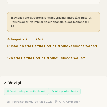
⚠️ Analiza are caracter informativ și nu garantează rezultatul.
Pariurile sportive implică riscuri financiare. Joc responsabil —
18+.
← Înapoi la Ponturi Azi
📈 Istoric Maria Camila Osorio Serrano vs Simona Waltert
👕 Maria Camila Osorio Serrano
👕 Simona Waltert
🔗 Vezi și
📅 Vezi toate ponturile de azi
🎾 Alte ponturi tenis
📅 Programat pentru 30 iunie 2026 · 🏆 WTA Wimbledon