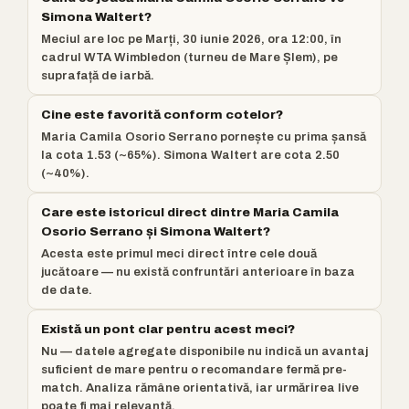
Simona Waltert?
Meciul are loc pe Marți, 30 iunie 2026, ora 12:00, în
cadrul WTA Wimbledon (turneu de Mare Șlem), pe
suprafață de iarbă.
Cine este favorită conform cotelor?
Maria Camila Osorio Serrano pornește cu prima șansă
la cota 1.53 (~65%). Simona Waltert are cota 2.50
(~40%).
Care este istoricul direct dintre Maria Camila
Osorio Serrano și Simona Waltert?
Acesta este primul meci direct între cele două
jucătoare — nu există confruntări anterioare în baza
de date.
Există un pont clar pentru acest meci?
Nu — datele agregate disponibile nu indică un avantaj
suficient de mare pentru o recomandare fermă pre-
match. Analiza rămâne orientativă, iar urmărirea live
poate fi mai relevantă.