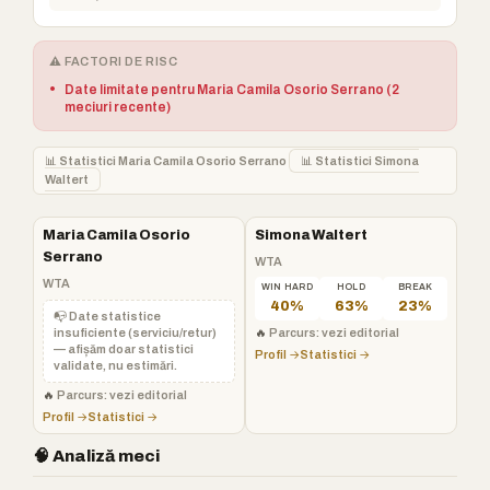
⚠️ FACTORI DE RISC
•
Date limitate pentru Maria Camila Osorio Serrano (2
meciuri recente)
📊 Statistici Maria Camila Osorio Serrano
📊 Statistici Simona
Waltert
Maria Camila Osorio
Simona Waltert
Serrano
WTA
WTA
WIN HARD
HOLD
BREAK
40%
63%
23%
📭 Date statistice
insuficiente (serviciu/retur)
🔥
Parcurs: vezi editorial
— afișăm doar statistici
Profil →
Statistici →
validate, nu estimări.
🔥
Parcurs: vezi editorial
Profil →
Statistici →
🧠 Analiză meci