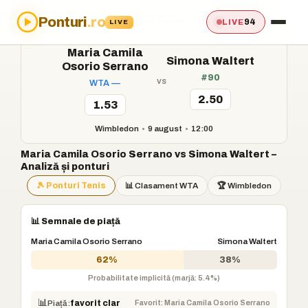
Ponturi
.ro
Acasă
›
Ponturi
›
Maria Camila Osorio Serrano vs Simona Waltert
94
LIVE
LIVE
Maria Camila
Simona Waltert
Osorio Serrano
#90
vs
WTA —
2.50
1.53
Wimbledon
•
9 august
•
12:00
Maria Camila Osorio Serrano vs Simona Waltert –
Analiză și ponturi
🎾 Ponturi Tenis
📊 Clasament WTA
🏆 Wimbledon
📊 Semnale de piață
Maria Camila Osorio Serrano
Simona Waltert
62%
38%
Probabilitate implicită (marjă: 5.4%)
📊
Favorit: Maria Camila Osorio Serrano
Piață:
favorit clar