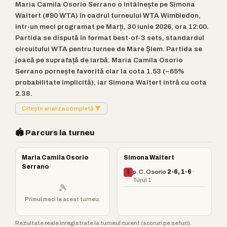
Maria Camila Osorio Serrano o întâlnește pe Simona
Waltert (#90 WTA) în cadrul turneului WTA Wimbledon,
într-un meci programat pe Marți, 30 iunie 2026, ora 12:00.
Partida se dispută în format best-of-3 sets, standardul
circuitului WTA pentru turnee de Mare Șlem. Partida se
joacă pe suprafață de iarbă. Maria Camila Osorio
Serrano pornește favorită clar la cota 1.53 (~65%
probabilitate implicită), iar Simona Waltert intră cu cota
2.38.
Citește analiza completă ▼
🏟️ Parcurs la turneu
Maria Camila Osorio
Simona Waltert
Serrano
p. C. Osorio
2-6, 1-6
·
Î
Turul 1
🎾
Primul meci la acest turneu.
Rezultate reale înregistrate la turneul curent (scoruri pe seturi).