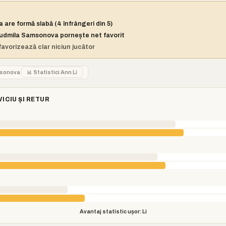
are formă slabă (4 înfrângeri din 5)
Liudmila Samsonova pornește net favorit
avorizează clar niciun jucător
amsonova
📊 Statistici Ann Li
VICIU ȘI RETUR
Avantaj statistic ușor: Li