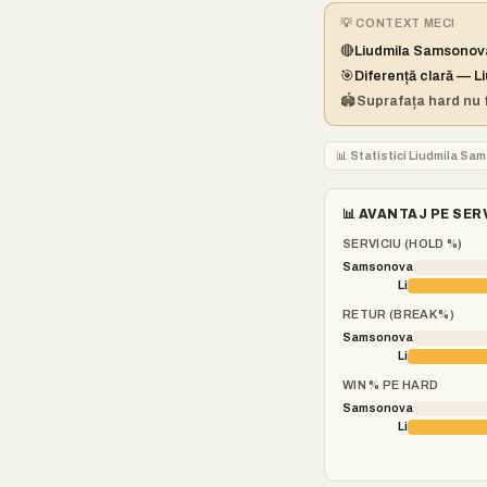
💡 CONTEXT MECI
🔴
Liudmila Samsonova 
🎯
Diferență clară — 
🏟️
Suprafața hard nu f
📊 Statistici Liudmila S
📊 AVANTAJ PE SER
SERVICIU (HOLD %)
Samsonova
Li
RETUR (BREAK %)
Samsonova
Li
WIN % PE HARD
Samsonova
Li