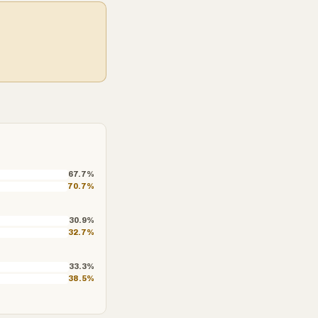
67.7%
70.7%
30.9%
32.7%
33.3%
38.5%