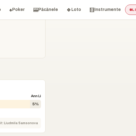
♠️
🎰
🍀
🧮
o
Poker
Păcănele
Loto
Instrumente
L
Ann Li
5%
it: Liudmila Samsonova