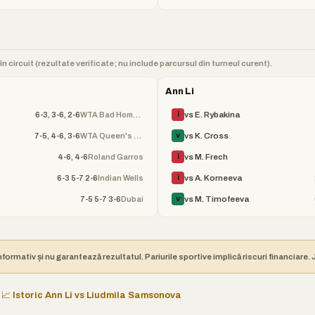
n circuit (rezultate verificate; nu include parcursul din turneul curent).
Ann Li
6-3, 3-6, 2-6
WTA Bad Homburg Open
vs E. Rybakina
Î
7-5, 4-6, 3-6
WTA Queen's Club Champ
vs K. Cross
V
4-6, 4-6
Roland Garros
vs M. Frech
Î
6-3 5-7 2-6
Indian Wells
vs A. Korneeva
Î
7-5 5-7 3-6
Dubai
z
vs M. Timofeeva
V
nformativ și nu garantează rezultatul. Pariurile sportive implică riscuri financiare
📈 Istoric Ann Li vs Liudmila Samsonova