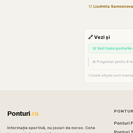
👕 Liudmila Samsonov
🔗 Vezi și
📅 Vezi toate ponturile 
📅 Programat pentru 8 m
ℹ️ Cotele afișate sunt orien
PONTUR
Ponturi
.ro
Ponturi 
Informație sportivă, nu jocuri de noroc. Cote
Ponturi 