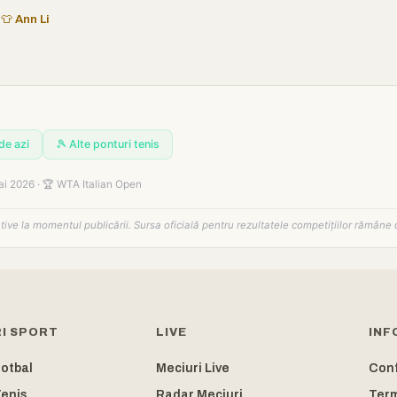
a
👕 Ann Li
de azi
🎾 Alte ponturi tenis
ai 2026 · 🏆 WTA Italian Open
tative la momentul publicării. Sursa oficială pentru rezultatele competițiilor rămâne 
I SPORT
LIVE
INF
Fotbal
Meciuri Live
Conf
Tenis
Radar Meciuri
Ter