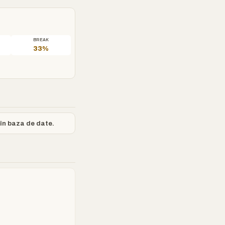
BREAK
33%
 în baza de date.