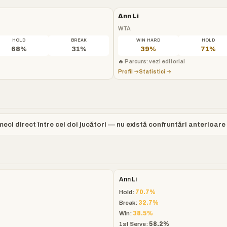
Ann Li
WTA
HOLD
BREAK
WIN HARD
HOLD
68%
31%
39%
71%
🔥
Parcurs: vezi editorial
Profil →
Statistici →
eci direct între cei doi jucători — nu există confruntări anterioare
Ann Li
Hold:
70.7%
Break:
32.7%
Win:
38.5%
1st Serve:
58.2%