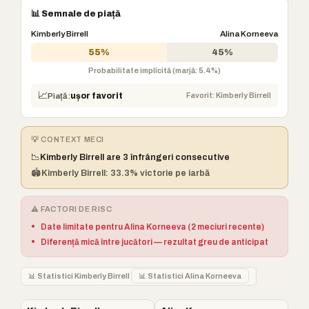
📊 Semnale de piață
Kimberly Birrell
Alina Korneeva
55%
45%
Probabilitate implicită (marjă: 5.4%)
📈
Favorit: Kimberly Birrell
Piață:
ușor favorit
💡 CONTEXT MECI
📉
Kimberly Birrell are 3 înfrângeri consecutive
🏟️
Kimberly Birrell: 33.3% victorie pe iarbă
⚠️ FACTORI DE RISC
•
Date limitate pentru Alina Korneeva (2 meciuri recente)
•
Diferență mică între jucători — rezultat greu de anticipat
📊 Statistici Kimberly Birrell
📊 Statistici Alina Korneeva