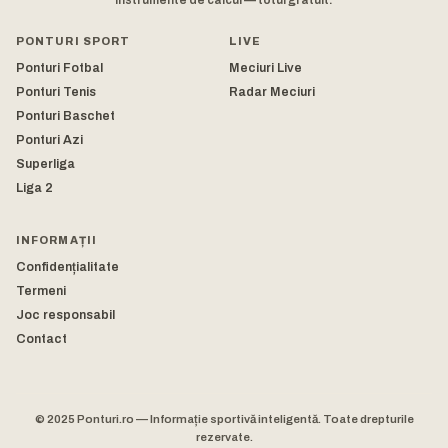
instrumente de calcul — totul gratuit.
PONTURI SPORT
LIVE
Ponturi Fotbal
Meciuri Live
Ponturi Tenis
Radar Meciuri
Ponturi Baschet
Ponturi Azi
Superliga
Liga 2
INFORMAȚII
Confidențialitate
Termeni
Joc responsabil
Contact
© 2025 Ponturi.ro — Informație sportivă inteligentă. Toate drepturile
rezervate.