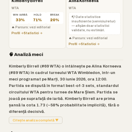
Kimberly Birrell
Alina Korneeva
WTA
WTA
WIN IARBĂ
HOLD
BREAK
📭 Date statistice
33%
71%
20%
insuficiente (serviciu/retur)
— afișăm doar statistici
🔥
Parcurs: vezi editorial
validate, nu estimări.
Profil →
Statistici →
🔥
Parcurs: vezi editorial
Profil →
Statistici →
🧠 Analiză meci
Kimberly Birrell (#69 WTA) o întâlnește pe Alina Korneeva
(#89 WTA) în cadrul turneului WTA Wimbledon, într-un
meci programat pe Marți, 30 iunie 2026, ora 12:00.
Partida se dispută în format best-of-3 sets, standardul
circuitului WTA pentru turnee de Mare Șlem. Partida se
joacă pe suprafață de iarbă. Kimberly Birrell are prima
șansă la cota 1.73 (~58% probabilitate implicită), fără o
diferență decisivă.
Citește analiza completă ▼