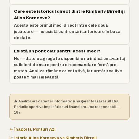
Care este istoricul direct dintre Kimberly Birrell și
Alina Korneeva?
Acesta este primul meci direct între cele două
jucătoare — nu există confruntări anterioare în baza
de date.
Există un pont clar pentru acest meci?
Nu — datele agregate disponibile nu indică un avantaj
suficient de mare pentru o recomandare fermă pre-
match. Analiza rămâne orientativă, iar urmărirea live
poate fi mai relevantă.
⚠️ Analiza are caracter informativ și nu garantează rezultatul.
Pariurile sportive implică riscuri financiare. Joc responsabil —
18+.
← Înapoi la Ponturi Azi
📈 Istoric Alina Korneeva vs Kimberly Birrell