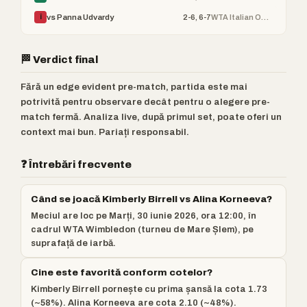
2-6, 6-7
WTA Italian Open
vs Panna Udvardy
Î
🏁 Verdict final
Fără un edge evident pre-match, partida este mai
potrivită pentru observare decât pentru o alegere pre-
match fermă. Analiza live, după primul set, poate oferi un
context mai bun. Pariați responsabil.
❓ Întrebări frecvente
Când se joacă Kimberly Birrell vs Alina Korneeva?
Meciul are loc pe Marți, 30 iunie 2026, ora 12:00, în
cadrul WTA Wimbledon (turneu de Mare Șlem), pe
suprafață de iarbă.
Cine este favorită conform cotelor?
Kimberly Birrell pornește cu prima șansă la cota 1.73
(~58%). Alina Korneeva are cota 2.10 (~48%).