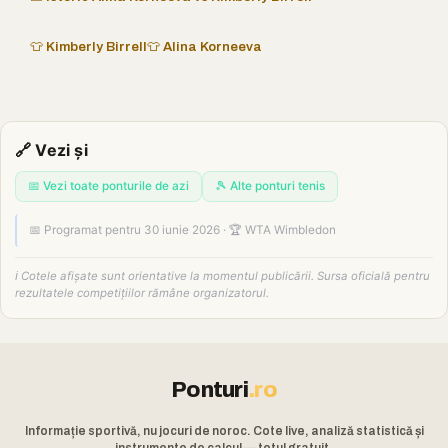
👕 Kimberly Birrell
👕 Alina Korneeva
🔗 Vezi și
📅 Vezi toate ponturile de azi
🎾 Alte ponturi tenis
📅 Programat pentru 30 iunie 2026 · 🏆 WTA Wimbledon
ℹ️ Cotele afișate sunt orientative la momentul publicării. Sursa oficială pentru
rezultatele competițiilor rămâne organizatorul.
Ponturi
.ro
Informație sportivă, nu jocuri de noroc. Cote live, analiză statistică și