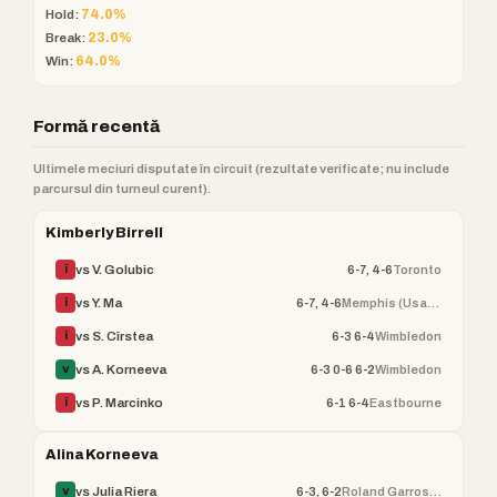
Hold:
74.0%
Break:
23.0%
Win:
64.0%
Formă recentă
Ultimele meciuri disputate în circuit (rezultate verificate; nu include
parcursul din turneul curent).
Kimberly Birrell
6-7, 4-6
Toronto
vs V. Golubic
Î
6-7, 4-6
Memphis (Usa) - Qualif
vs Y. Ma
Î
6-3 6-4
Wimbledon
vs S. Cîrstea
Î
6-3 0-6 6-2
Wimbledon
vs A. Korneeva
V
6-1 6-4
Eastbourne
vs P. Marcinko
Î
Alina Korneeva
6-3, 6-2
Roland Garros (WTA)
vs Julia Riera
V