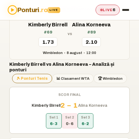
Ponturi
.ro
Acasă
›
Ponturi
›
Kimberly Birrell vs Alina Korneeva
6
LIVE
LIVE
Kimberly Birrell
Alina Korneeva
#69
#89
vs
1.73
2.10
Wimbledon
•
8 august
•
12:00
Kimberly Birrell vs Alina Korneeva – Analiză și
ponturi
🎾 Ponturi Tenis
📊 Clasament WTA
🏆 Wimbledon
SCOR FINAL
2 – 1
Kimberly Birrell
Alina Korneeva
Set 1
Set 2
Set 3
6-3
0-6
6-2