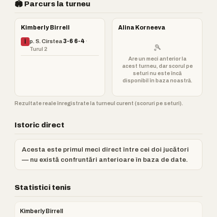
🏟️ Parcurs la turneu
Kimberly Birrell
Alina Korneeva
p. S. Cirstea
3-6 6-4
·
Î
🎾
Turul 2
Are un meci anterior la
acest turneu, dar scorul pe
seturi nu este încă
disponibil în baza noastră.
Rezultate reale înregistrate la turneul curent (scoruri pe seturi).
Istoric direct
Acesta este primul meci direct între cei doi jucători
— nu există confruntări anterioare în baza de date.
Statistici tenis
Kimberly Birrell