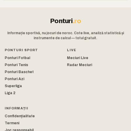
Ponturi
.ro
Informație sportivă, nu jocuri de noroc. Cote live, analiză statistică și
instrumente de calcul — totul gratuit.
PONTURI SPORT
LIVE
Ponturi Fotbal
Meciuri Live
Ponturi Tenis
Radar Meciuri
Ponturi Baschet
Ponturi Azi
Superliga
Liga 2
INFORMAȚII
Confidențialitate
Termeni
Joc responsabil