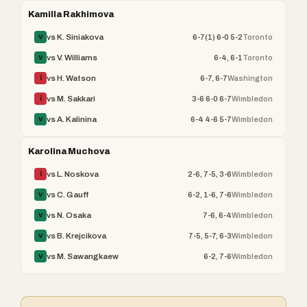
Kamilla Rakhimova
6-7(1) 6-0 5-2
Toronto
vs K. Siniakova
V
6-4, 6-1
Toronto
vs V. Williams
V
6-7, 6-7
Washington
vs H. Watson
Î
3-6 6-0 6-7
Wimbledon
vs M. Sakkari
Î
6-4 4-6 5-7
Wimbledon
vs A. Kalinina
V
Karolina Muchova
2-6, 7-5, 3-6
Wimbledon
vs L. Noskova
Î
6-2, 1-6, 7-6
Wimbledon
vs C. Gauff
V
7-6, 6-4
Wimbledon
vs N. Osaka
V
7-5, 5-7, 6-3
Wimbledon
vs B. Krejcikova
V
6-2, 7-6
Wimbledon
vs M. Sawangkaew
V