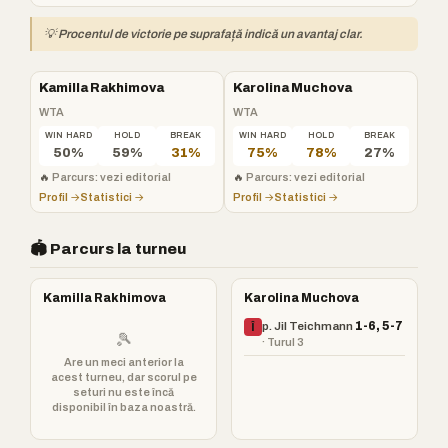
💡 Procentul de victorie pe suprafață indică un avantaj clar.
Kamilla Rakhimova
Karolina Muchova
WTA
WTA
WIN HARD
HOLD
BREAK
WIN HARD
HOLD
BREAK
50%
59%
31%
75%
78%
27%
🔥
Parcurs: vezi editorial
🔥
Parcurs: vezi editorial
Profil →
Statistici →
Profil →
Statistici →
🏟️ Parcurs la turneu
Kamilla Rakhimova
Karolina Muchova
p. Jil Teichmann
1-6, 5-7
Î
🎾
· Turul 3
Are un meci anterior la
acest turneu, dar scorul pe
seturi nu este încă
disponibil în baza noastră.