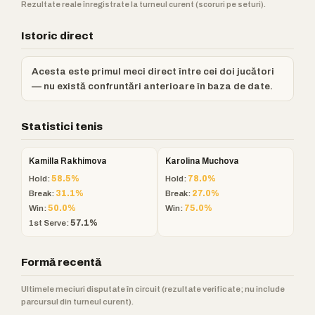
Rezultate reale înregistrate la turneul curent (scoruri pe seturi).
Istoric direct
Acesta este primul meci direct între cei doi jucători
— nu există confruntări anterioare în baza de date.
Statistici tenis
Kamilla Rakhimova
Karolina Muchova
Hold:
58.5%
Hold:
78.0%
Break:
31.1%
Break:
27.0%
Win:
50.0%
Win:
75.0%
1st Serve:
57.1%
Formă recentă
Ultimele meciuri disputate în circuit (rezultate verificate; nu include
parcursul din turneul curent).