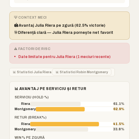
💡 CONTEXT MECI
🏟️
Avantaj Julia Riera pe zgură (62.5% victorie)
🎯
Diferență clară — Julia Riera pornește net favorit
⚠️ FACTORI DE RISC
•
Date limitate pentru Julia Riera (1 meciuri recente)
📊 Statistici Julia Riera
📊 Statistici Robin Montgomery
📊 AVANTAJ PE SERVICIU ȘI RETUR
SERVICIU (HOLD %)
Riera
61.1%
Montgomery
62.9%
RETUR (BREAK %)
Riera
41.5%
Montgomery
33.8%
WIN % PE ZGURĂ