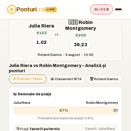
Ponturi
.ro
Acasă
›
Ponturi
›
Julia Riera vs Robin Montgomery
3
LIVE
LIVE
🇺🇸 Robin
Julia Riera
Montgomery
#153
vs
#200
1.02
39.23
Roland Garros
•
6 august
•
15:00
Julia Riera vs Robin Montgomery – Analiză și
ponturi
🎾 Ponturi Tenis
📊 Clasament WTA
🏆 Roland Garros
📊 Semnale de piață
Julia Riera
Robin Montgomery
97%
3%
Probabilitate implicită (marjă: 0.6%)
🎯
Favorit: Julia Riera
Piață:
favorit puternic