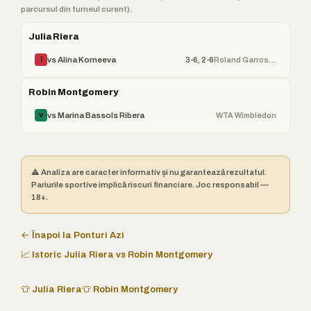
parcursul din turneul curent).
Julia Riera
3-6, 2-6
Roland Garros (WTA)
vs Alina Korneeva
Î
Robin Montgomery
WTA Wimbledon
vs Marina Bassols Ribera
V
⚠️ Analiza are caracter informativ și nu garantează rezultatul.
Pariurile sportive implică riscuri financiare. Joc responsabil —
18+.
← Înapoi la Ponturi Azi
📈 Istoric Julia Riera vs Robin Montgomery
👕 Julia Riera
👕 Robin Montgomery