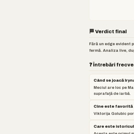
🏁 Verdict final
Fără un edge evident 
fermă. Analiza live, du
❓ Întrebări frecv
Când se joacă Iryn
Meciul are loc pe Ma
suprafață de iarbă.
Cine este favorit
Viktorija Golubic po
Care este istoricul
Acesta este primul m