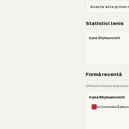
Acesta este primul m
Statistici tenis
Iryna Shymanovich
Formă recentă
Ultimele meciuri disputate î
Iryna Shymanovich
vs Dominika Šalkov
Î