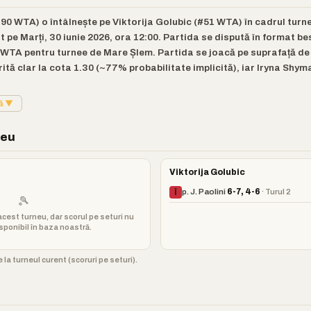
90 WTA) o întâlnește pe Viktorija Golubic (#51 WTA) în cadrul tur
 pe Marți, 30 iunie 2026, ora 12:00. Partida se dispută în format be
 WTA pentru turnee de Mare Șlem. Partida se joacă pe suprafață de 
ită clar la cota 1.30 (~77% probabilitate implicită), iar Iryna Shym
tă ▼
neu
Viktorija Golubic
p. J. Paolini
6-7, 4-6
· Turul 2
Î
🎾
acest turneu, dar scorul pe seturi nu
sponibil în baza noastră.
 la turneul curent (scoruri pe seturi).