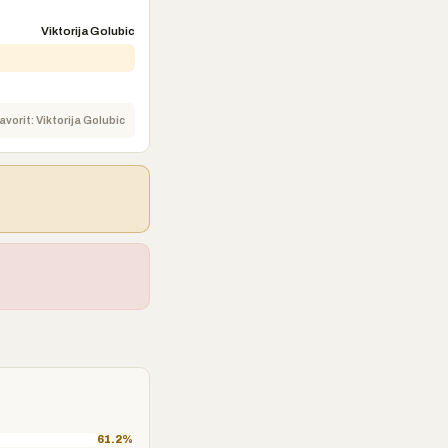
Viktorija Golubic
avorit: Viktorija Golubic
61.2%