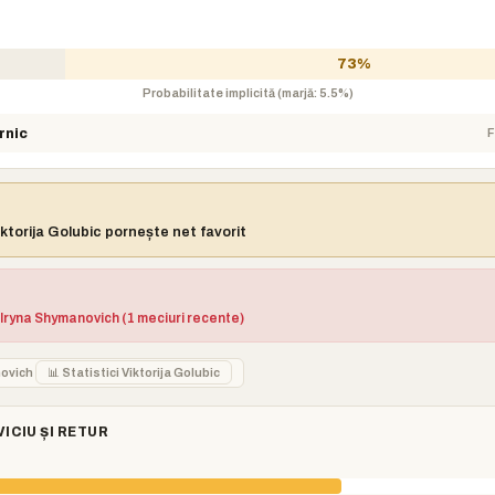
73%
Probabilitate implicită (marjă: 5.5%)
F
rnic
iktorija Golubic pornește net favorit
 Iryna Shymanovich (1 meciuri recente)
novich
📊 Statistici Viktorija Golubic
VICIU ȘI RETUR