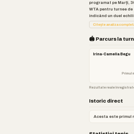
programat pe Marți, 30
WTA pentru turnee de M
indicând un duel echili
Citește analiza comple
🏟️ Parcurs la tur
Irina-Camelia Begu
Primul 
Rezultate reale înregistrate
Istoric direct
Acesta este primul m
Statistici tenis