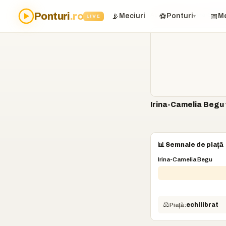
Ponturi
.ro
Acasă
›
Ponturi
›
Irina-Camel
📡
⚽
📅
Meciuri
Ponturi
Me
LIVE
▾
Irina-Camelia Begu v
📊 Semnale de piață
Irina-Camelia Begu
⚖️
Piață:
echilibrat