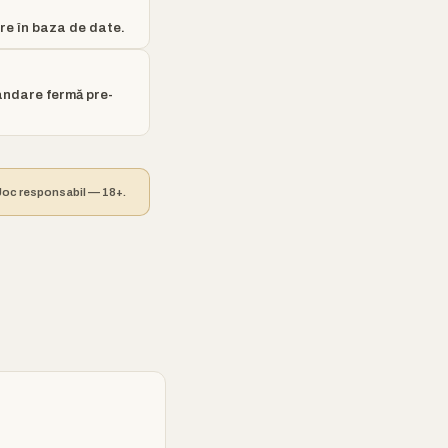
are în baza de date.
andare fermă pre-
. Joc responsabil — 18+.