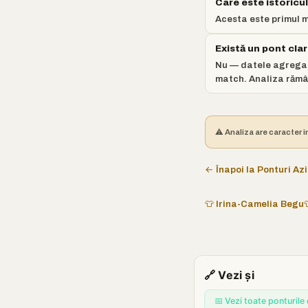
Care este istoricu
Acesta este primul m
Există un pont cla
Nu — datele agregat
match. Analiza rămân
⚠️ Analiza are caracter i
← Înapoi la Ponturi Azi
👕 Irina-Camelia Begu
🔗 Vezi și
📅 Vezi toate ponturile 