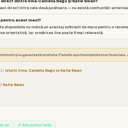
l direct dintre Irina-Camelia Begu și Katie Swan?
eci direct între cele două jucătoare — nu există confruntări anterio
r pentru acest meci?
e disponibile nu indică un avantaj suficient de mare pentru o recom
e orientativă, iar urmărirea live poate fi mai relevantă.
nformativ și nu garantează rezultatul. Pariurile sportive implică riscuri financiare
📈 Istoric Irina-Camelia Begu vs Katie Swan
👕 Katie Swan
de azi
🎾 Alte ponturi tenis