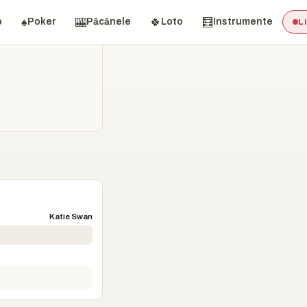
♠️
🎰
🍀
🧮
o
Poker
Păcănele
Loto
Instrumente
L
Katie Swan