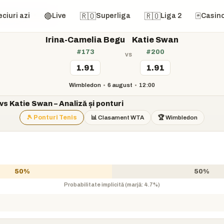
ia Begu vs Katie Swan
🔴
🇷🇴
🇷🇴
🃏
ciuri azi
Live
Superliga
Liga 2
Casin
Irina-Camelia Begu
Katie Swan
#173
#200
vs
1.91
1.91
Wimbledon
•
6 august
•
12:00
s Katie Swan – Analiză și ponturi
🎾 Ponturi Tenis
📊 Clasament WTA
🏆 Wimbledon
50%
50%
Probabilitate implicită (marjă: 4.7%)