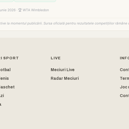
iunie 2026 · 🏆 WTA Wimbledon
tative la momentul publicării. Sursa oficială pentru rezultatele competițiilor rămâne 
I SPORT
LIVE
INF
Fotbal
Meciuri Live
Conf
Tenis
Radar Meciuri
Ter
Baschet
Joc 
zi
Con
a