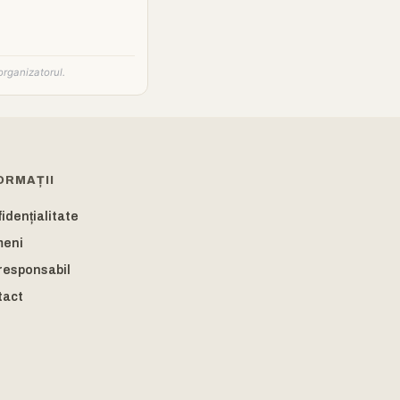
organizatorul.
ORMAȚII
idențialitate
meni
responsabil
tact