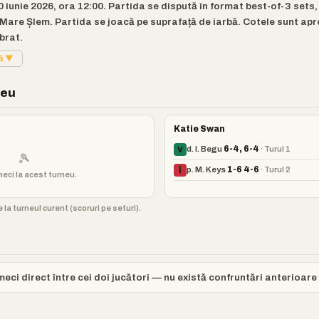
 iunie 2026, ora 12:00. Partida se dispută în format best-of-3 sets,
are Șlem. Partida se joacă pe suprafață de iarbă. Cotele sunt aprop
brat.
tă ▼
neu
Katie Swan
d. I. Begu
6-4, 6-4
· Turul 1
V
🎾
p. M. Keys
1-6 4-6
· Turul 2
Î
meci la acest turneu.
 la turneul curent (scoruri pe seturi).
eci direct între cei doi jucători — nu există confruntări anterioare