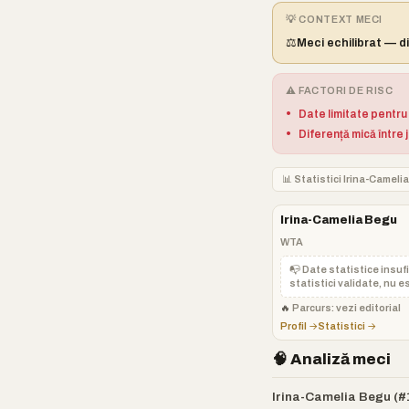
💡 CONTEXT MECI
⚖️
Meci echilibrat — di
⚠️ FACTORI DE RISC
•
Date limitate pentru
•
Diferență mică între 
📊 Statistici Irina-Camel
Irina-Camelia Begu
WTA
📭 Date statistice insuf
statistici validate, nu es
🔥
Parcurs: vezi editorial
Profil →
Statistici →
🧠 Analiză meci
Irina-Camelia Begu (#