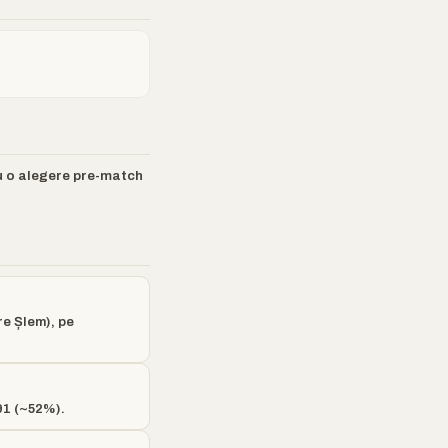
u o alegere pre-match
re Șlem), pe
91 (~52%).