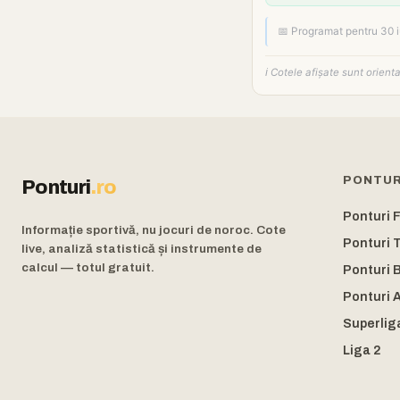
📅 Programat pentru 30 
ℹ️ Cotele afișate sunt orien
PONTUR
Ponturi
.ro
Ponturi 
Informație sportivă, nu jocuri de noroc. Cote
Ponturi 
live, analiză statistică și instrumente de
calcul — totul gratuit.
Ponturi 
Ponturi A
Superlig
Liga 2