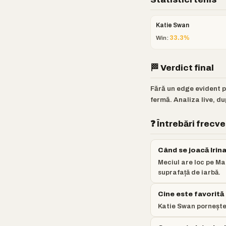
Katie Swan
Win:
33.3%
🏁 Verdict final
Fără un edge evident 
fermă. Analiza live, du
❓ Întrebări frecv
Când se joacă Iri
Meciul are loc pe Ma
suprafață de iarbă.
Cine este favorit
Katie Swan pornește 