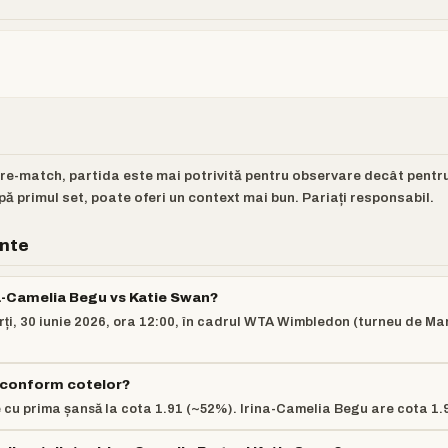
pre-match, partida este mai potrivită pentru observare decât pentr
pă primul set, poate oferi un context mai bun. Pariați responsabil.
ente
na-Camelia Begu vs Katie Swan?
rți, 30 iunie 2026, ora 12:00, în cadrul WTA Wimbledon (turneu de Ma
ă conform cotelor?
cu prima șansă la cota 1.91 (~52%). Irina-Camelia Begu are cota 1.