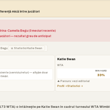
ferență mică între jucători
 Irina-Camelia Begu (0 meciuri recente)
jucători — rezultat greu de anticipat
ia Begu
📊 Statistici Katie Swan
Katie Swan
WTA
WIN HARD
iciente (serviciu/retur) — afișăm doar
33%
timări.
🔥
Parcurs: vezi editorial
Profil →
Statistici →
173 WTA) o întâlnește pe Katie Swan în cadrul turneului WTA Wimbl