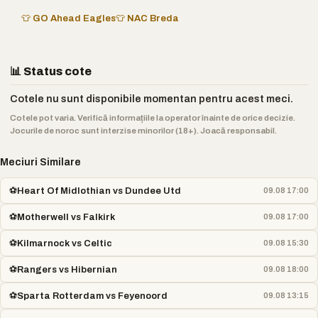
👕 GO Ahead Eagles
👕 NAC Breda
📊 Status cote
Cotele nu sunt disponibile momentan pentru acest meci.
Cotele pot varia. Verifică informațiile la operator înainte de orice decizie.
Jocurile de noroc sunt interzise minorilor (18+). Joacă responsabil.
Meciuri Similare
⚽
Heart Of Midlothian vs Dundee Utd
09.08 17:00
⚽
Motherwell vs Falkirk
09.08 17:00
⚽
Kilmarnock vs Celtic
09.08 15:30
⚽
Rangers vs Hibernian
09.08 18:00
⚽
Sparta Rotterdam vs Feyenoord
09.08 13:15