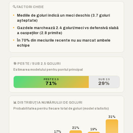
🔍 FACTORI CHEIE
•
Mediile de goluri indică un meci deschis (3.7 goluri
așteptate)
•
Gazdele marchează 2.4 goluri/meci vs defensivă slabă
a oaspeților (2.8 primite)
•
În 70% din meciurile recente nu au marcat ambele
echipe
🎯 PESTE / SUB 2.5 GOLURI
Estimarea modelului pentru pontul principal
PESTE 2.5
SUB 2.5
71%
29%
📊 DISTRIBUȚIA NUMĂRULUI DE GOLURI
Probabilitatea pentru fiecare total de goluri (model statistic)
31%
21%
19%
17%