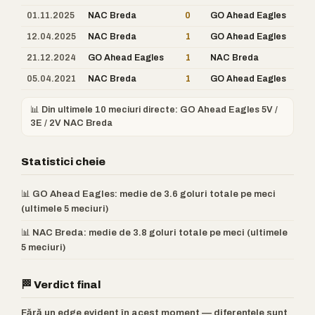
01.11.2025
NAC Breda
0
GO Ahead Eagles
12.04.2025
NAC Breda
1
GO Ahead Eagles
21.12.2024
GO Ahead Eagles
1
NAC Breda
05.04.2021
NAC Breda
1
GO Ahead Eagles
📊 Din ultimele 10 meciuri directe: GO Ahead Eagles 5V /
3E / 2V NAC Breda
Statistici cheie
📊 GO Ahead Eagles: medie de 3.6 goluri totale pe meci
(ultimele 5 meciuri)
📊 NAC Breda: medie de 3.8 goluri totale pe meci (ultimele
5 meciuri)
🏁 Verdict final
Fără un edge evident în acest moment — diferențele sunt