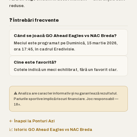
reduse.
❓ Întrebări frecvente
Când se joacă GO Ahead Eagles vs NAC Breda?
Meciul este programat pe Duminică, 15 martie 2026,
ora 17:45, în cadrul Eredivisie.
Cine este favorită?
Cotele indică un meci echilibrat, fără un favorit clar.
⚠️ Analiza are caracter informativ și nu garantează rezultatul.
Pariurile sportive implică riscuri financiare. Joc responsabil —
18+.
← Înapoi la Ponturi Azi
📈 Istoric GO Ahead Eagles vs NAC Breda