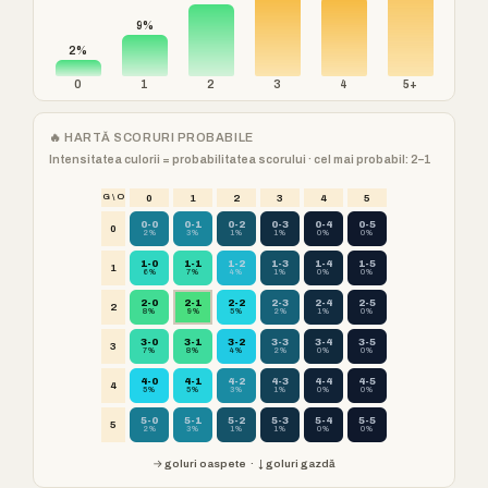
9%
2%
0
1
2
3
4
5+
🔥 HARTĂ SCORURI PROBABILE
Intensitatea culorii = probabilitatea scorului · cel mai probabil: 2–1
G \ O
0
1
2
3
4
5
0-0
0-1
0-2
0-3
0-4
0-5
0
2%
3%
1%
1%
0%
0%
1-0
1-1
1-2
1-3
1-4
1-5
1
6%
7%
4%
1%
0%
0%
2-0
2-1
2-2
2-3
2-4
2-5
2
8%
9%
5%
2%
1%
0%
3-0
3-1
3-2
3-3
3-4
3-5
3
7%
8%
4%
2%
0%
0%
4-0
4-1
4-2
4-3
4-4
4-5
4
5%
5%
3%
1%
0%
0%
5-0
5-1
5-2
5-3
5-4
5-5
5
2%
3%
1%
1%
0%
0%
→ goluri oaspete · ↓ goluri gazdă