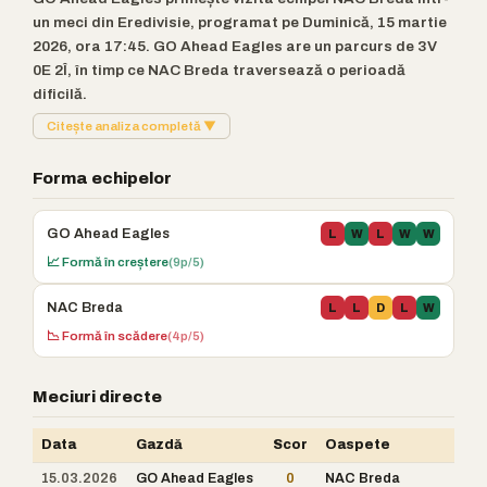
un meci din Eredivisie, programat pe Duminică, 15 martie
2026, ora 17:45. GO Ahead Eagles are un parcurs de 3V
0E 2Î, în timp ce NAC Breda traversează o perioadă
dificilă.
Citește analiza completă ▼
Forma echipelor
GO Ahead Eagles
L
W
L
W
W
📈 Formă în creștere
(9p/5)
NAC Breda
L
L
D
L
W
📉 Formă în scădere
(4p/5)
Meciuri directe
Data
Gazdă
Scor
Oaspete
15.03.2026
GO Ahead Eagles
0
NAC Breda