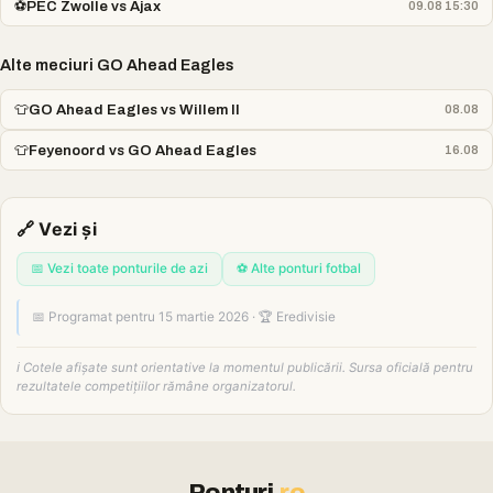
⚽
PEC Zwolle vs Ajax
09.08 15:30
Alte meciuri GO Ahead Eagles
👕
GO Ahead Eagles vs Willem II
08.08
👕
Feyenoord vs GO Ahead Eagles
16.08
🔗 Vezi și
📅 Vezi toate ponturile de azi
⚽ Alte ponturi fotbal
📅 Programat pentru 15 martie 2026 · 🏆 Eredivisie
ℹ️ Cotele afișate sunt orientative la momentul publicării. Sursa oficială pentru
rezultatele competițiilor rămâne organizatorul.
Ponturi
.ro