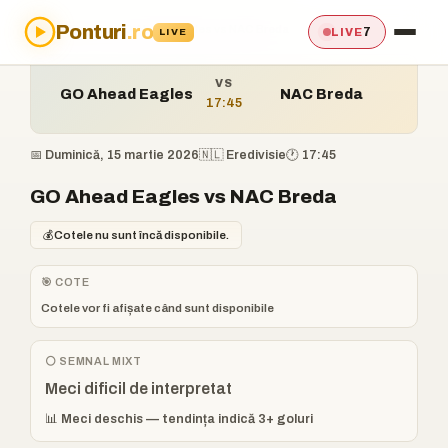
Ponturi
.ro
Acasă
›
Ponturi
›
GO Ahead Eagles vs NAC Breda
7
LIVE
LIVE
VS
GO Ahead Eagles
NAC Breda
17:45
📅 Duminică, 15 martie 2026
🇳🇱 Eredivisie
🕐 17:45
GO Ahead Eagles vs NAC Breda
💰
Cotele nu sunt încă disponibile.
🎯 COTE
Cotele vor fi afișate când sunt disponibile
⚪ SEMNAL MIXT
Meci dificil de interpretat
📊 Meci deschis — tendința indică 3+ goluri