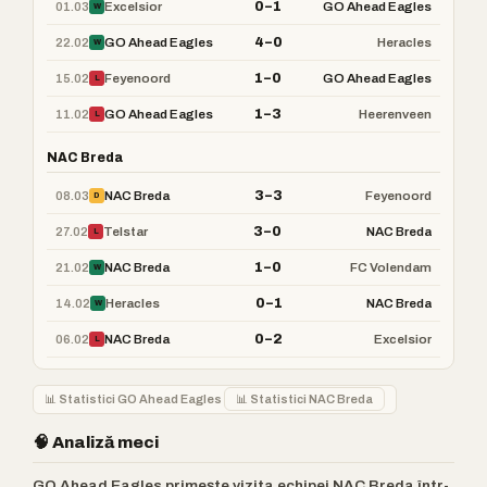
0–1
01.03
Excelsior
GO Ahead Eagles
W
4–0
22.02
GO Ahead Eagles
Heracles
W
1–0
15.02
Feyenoord
GO Ahead Eagles
L
1–3
11.02
GO Ahead Eagles
Heerenveen
L
NAC Breda
3–3
08.03
NAC Breda
Feyenoord
D
3–0
27.02
Telstar
NAC Breda
L
1–0
21.02
NAC Breda
FC Volendam
W
0–1
14.02
Heracles
NAC Breda
W
0–2
06.02
NAC Breda
Excelsior
L
📊 Statistici GO Ahead Eagles
📊 Statistici NAC Breda
🧠 Analiză meci
GO Ahead Eagles primește vizita echipei NAC Breda într-