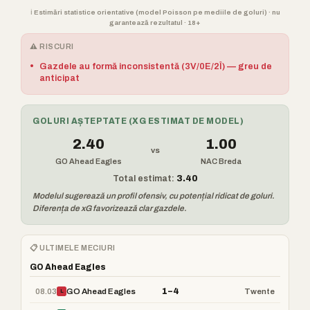
ℹ️ Estimări statistice orientative (model Poisson pe mediile de goluri) · nu
garantează rezultatul · 18+
⚠️ RISCURI
•
Gazdele au formă inconsistentă (3V/0E/2Î) — greu de
anticipat
GOLURI AȘTEPTATE (XG ESTIMAT DE MODEL)
2.40
1.00
vs
GO Ahead Eagles
NAC Breda
Total estimat:
3.40
Modelul sugerează un profil ofensiv, cu potențial ridicat de goluri.
Diferența de xG favorizează clar gazdele.
📋 ULTIMELE MECIURI
GO Ahead Eagles
1–4
08.03
GO Ahead Eagles
Twente
L