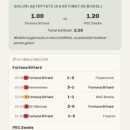
GOLURI AȘTEPTATE (XG ESTIMAT DE MODEL)
1.00
1.20
vs
Fortuna Sittard
PEC Zwolle
Total estimat:
2.20
Modelul sugerează un meci echilibrat, cu potențial moderat
pentru goluri.
📋 ULTIMELE MECIURI
Fortuna Sittard
1–2
03.05
›
Fortuna Sittard
Feyenoord
L
2–1
25.04
›
Heerenveen
Fortuna Sittard
L
1–1
12.04
›
Fortuna Sittard
NAC Breda
D
2–0
04.04
›
AZ Alkmaar
Fortuna Sittard
L
1–2
21.03
Fortuna Sittard
Twente
L
PEC Zwolle