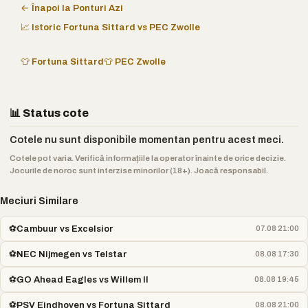
← Înapoi la Ponturi Azi
📈 Istoric Fortuna Sittard vs PEC Zwolle
👕 Fortuna Sittard
👕 PEC Zwolle
📊 Status cote
Cotele nu sunt disponibile momentan pentru acest meci.
Cotele pot varia. Verifică informațiile la operator înainte de orice decizie.
Jocurile de noroc sunt interzise minorilor (18+). Joacă responsabil.
Meciuri Similare
⚽
Cambuur vs Excelsior
07.08 21:00
⚽
NEC Nijmegen vs Telstar
08.08 17:30
⚽
GO Ahead Eagles vs Willem II
08.08 19:45
⚽
PSV Eindhoven vs Fortuna Sittard
08.08 21:00