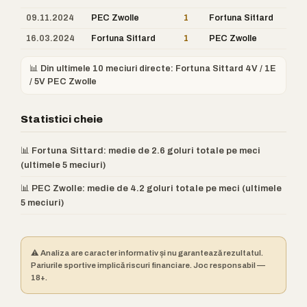
09.11.2024
PEC Zwolle
1
Fortuna Sittard
16.03.2024
Fortuna Sittard
1
PEC Zwolle
📊 Din ultimele 10 meciuri directe: Fortuna Sittard 4V / 1E
/ 5V PEC Zwolle
Statistici cheie
📊 Fortuna Sittard: medie de 2.6 goluri totale pe meci
(ultimele 5 meciuri)
📊 PEC Zwolle: medie de 4.2 goluri totale pe meci (ultimele
5 meciuri)
⚠️ Analiza are caracter informativ și nu garantează rezultatul.
Pariurile sportive implică riscuri financiare. Joc responsabil —
18+.