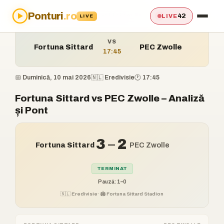
Ponturi
.ro
Acasă
›
Ponturi
›
Fortuna Sittard vs PEC Zwolle
42
LIVE
LIVE
VS
Fortuna Sittard
PEC Zwolle
17:45
📅 Duminică, 10 mai 2026
🇳🇱 Eredivisie
🕐 17:45
Fortuna Sittard vs PEC Zwolle – Analiză
și Pont
3
–
2
Fortuna Sittard
PEC Zwolle
TERMINAT
Pauză: 1–0
🇳🇱 Eredivisie
· 🏟️ Fortuna Sittard Stadion