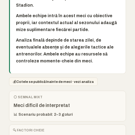
Stadion.
Ambele echipe intră în acest meci cu obiective
proprii, iar contextul actual al sezonului adaugă
mize suplimentare fiecărei partide.
Analiza finală depinde de starea zilei, de
eventualele absențe și de alegerile tactice ale
antrenorilor. Ambele echipe au resursele să
controleze momente-cheie din meci.
💰
Cotele se publică înainte de meci · vezi analiza
⚪ SEMNAL MIXT
Meci dificil de interpretat
📊 Scenariu probabil: 2–3 goluri
🔍 FACTORI CHEIE