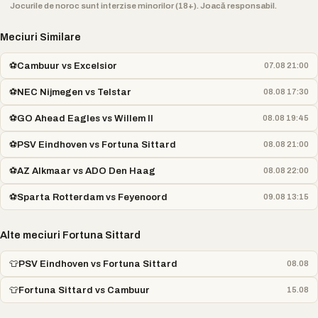
Jocurile de noroc sunt interzise minorilor (18+). Joacă responsabil.
Meciuri Similare
⚽
Cambuur vs Excelsior
07.08 21:00
⚽
NEC Nijmegen vs Telstar
08.08 17:30
⚽
GO Ahead Eagles vs Willem II
08.08 19:45
⚽
PSV Eindhoven vs Fortuna Sittard
08.08 21:00
⚽
AZ Alkmaar vs ADO Den Haag
08.08 22:00
⚽
Sparta Rotterdam vs Feyenoord
09.08 13:15
Alte meciuri Fortuna Sittard
👕
PSV Eindhoven vs Fortuna Sittard
08.08
👕
Fortuna Sittard vs Cambuur
15.08