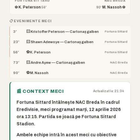
FORTUNA SITTARD
NAC BREDA
⚽ K. Peterson
M. Nassoh ⚽
56'
90'
📋 EVENIMENTE MECI
🟨
3'
Kristoffer Peterson — Cartonaș galben
Fortuna Sittard
🟨
23'
Shawn Adewoye — Cartonaș galben
Fortuna Sittard
⚽
56'
K. Peterson
Fortuna Sittard
🟨
73'
Andre Ayew — Cartonaș galben
NAC Breda
⚽
90'
M. Nassoh
NAC Breda
📰 CONTEXT MECI
Actualizat la: 21:34
Fortuna Sittard întâlnește NAC Breda în cadrul
Eredivisie, meci programat marți, 12 aprilie 2026
ora 13:15. Partida se joacă pe Fortuna Sittard
Stadion.
Ambele echipe intră în acest meci cu obiective