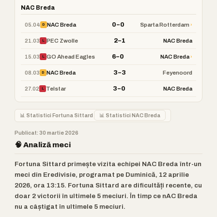
NAC Breda
0–0
05.04
›
NAC Breda
Sparta Rotterdam
D
2–1
21.03
PEC Zwolle
NAC Breda
L
6–0
15.03
›
GO Ahead Eagles
NAC Breda
L
3–3
08.03
NAC Breda
Feyenoord
D
3–0
27.02
Telstar
NAC Breda
L
📊 Statistici Fortuna Sittard
📊 Statistici NAC Breda
Publicat: 30 martie 2026
🧠 Analiză meci
Fortuna Sittard primește vizita echipei NAC Breda într-un
meci din Eredivisie, programat pe Duminică, 12 aprilie
2026, ora 13:15. Fortuna Sittard are dificultăți recente, cu
doar 2 victorii în ultimele 5 meciuri. În timp ce nAC Breda
nu a câștigat în ultimele 5 meciuri.