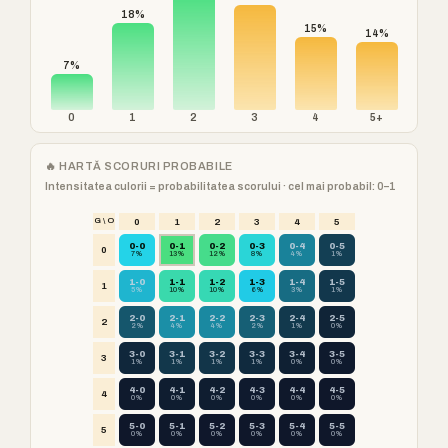
18%
15%
14%
7%
0
1
2
3
4
5+
🔥 HARTĂ SCORURI PROBABILE
Intensitatea culorii = probabilitatea scorului · cel mai probabil: 0–1
G \ O
0
1
2
3
4
5
0-0
0-1
0-2
0-3
0-4
0-5
0
7%
13%
12%
8%
4%
1%
1-0
1-1
1-2
1-3
1-4
1-5
1
5%
10%
10%
6%
3%
1%
2-0
2-1
2-2
2-3
2-4
2-5
2
2%
4%
4%
2%
1%
0%
3-0
3-1
3-2
3-3
3-4
3-5
3
1%
1%
1%
1%
0%
0%
4-0
4-1
4-2
4-3
4-4
4-5
4
0%
0%
0%
0%
0%
0%
5-0
5-1
5-2
5-3
5-4
5-5
5
0%
0%
0%
0%
0%
0%