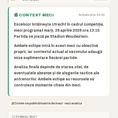
📰 CONTEXT MECI
Actualizat la: 20:49
Excelsior întâlnește Utrecht în cadrul competiție,
meci programat marți, 26 aprilie 2026 ora 13:15.
Partida se joacă pe Stadion Woudestein.
Ambele echipe intră în acest meci cu obiective
proprii, iar contextul actual al sezonului adaugă
mize suplimentare fiecărei partide.
Analiza finală depinde de starea zilei, de
eventualele absențe și de alegerile tactice ale
antrenorilor. Ambele echipe au resursele să
controleze momente-cheie din meci.
💰
Cotele se publică înainte de meci · vezi analiza
⚪ SEMNAL MIXT