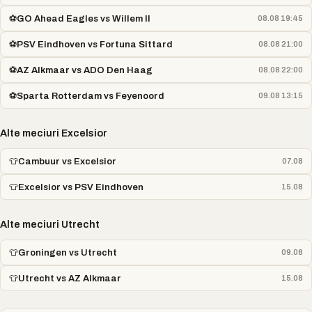
⚽
GO Ahead Eagles vs Willem II
08.08 19:45
⚽
PSV Eindhoven vs Fortuna Sittard
08.08 21:00
⚽
AZ Alkmaar vs ADO Den Haag
08.08 22:00
⚽
Sparta Rotterdam vs Feyenoord
09.08 13:15
Alte meciuri Excelsior
👕
Cambuur vs Excelsior
07.08
👕
Excelsior vs PSV Eindhoven
15.08
Alte meciuri Utrecht
👕
Groningen vs Utrecht
09.08
👕
Utrecht vs AZ Alkmaar
15.08