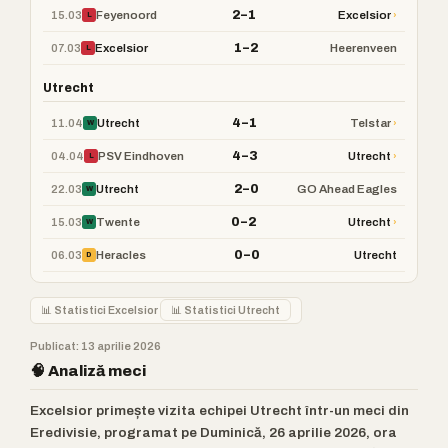
2–1
15.03
›
Feyenoord
Excelsior
L
1–2
07.03
Excelsior
Heerenveen
L
Utrecht
4–1
11.04
›
Utrecht
Telstar
W
4–3
04.04
›
PSV Eindhoven
Utrecht
L
2–0
22.03
Utrecht
GO Ahead Eagles
W
0–2
15.03
›
Twente
Utrecht
W
0–0
06.03
Heracles
Utrecht
D
📊 Statistici Excelsior
📊 Statistici Utrecht
Publicat: 13 aprilie 2026
🧠 Analiză meci
Excelsior primește vizita echipei Utrecht într-un meci din
Eredivisie, programat pe Duminică, 26 aprilie 2026, ora