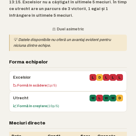
13:15. Excelsior nu a câștigat în ultimele 5 meciuri. În timp
ce utrecht are un parcurs de 3 victorii, 1 egal și 1
înfrângere în ultimele 5 meciuri.
⚖️ Duel asimetric
💡 Datele disponibile nu oferă un avantaj evident pentru
niciuna dintre echipe.
Forma echipelor
Excelsior
L
D
L
L
L
📉 Formă în scădere
(1p/5)
Utrecht
W
L
W
W
D
📈 Formă în creștere
(10p/5)
Meciuri directe