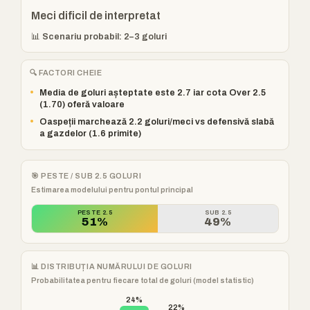
Meci dificil de interpretat
📊 Scenariu probabil: 2–3 goluri
🔍 FACTORI CHEIE
•
Media de goluri așteptate este 2.7 iar cota Over 2.5
(1.70) oferă valoare
•
Oaspeții marchează 2.2 goluri/meci vs defensivă slabă
a gazdelor (1.6 primite)
🎯 PESTE / SUB 2.5 GOLURI
Estimarea modelului pentru pontul principal
PESTE 2.5
SUB 2.5
51%
49%
📊 DISTRIBUȚIA NUMĂRULUI DE GOLURI
Probabilitatea pentru fiecare total de goluri (model statistic)
24%
22%