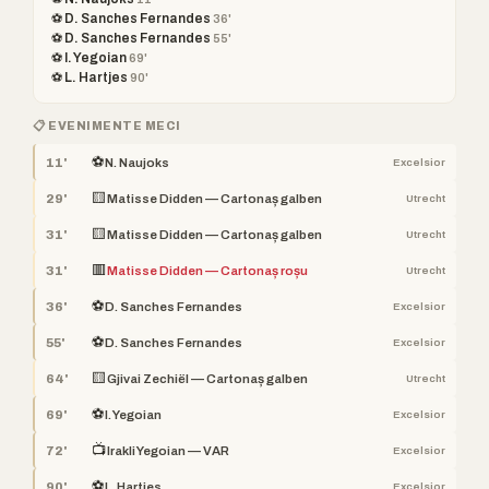
⚽ D. Sanches Fernandes
36'
⚽ D. Sanches Fernandes
55'
⚽ I. Yegoian
69'
⚽ L. Hartjes
90'
📋 EVENIMENTE MECI
⚽
11'
N. Naujoks
Excelsior
🟨
29'
Matisse Didden — Cartonaș galben
Utrecht
🟨
31'
Matisse Didden — Cartonaș galben
Utrecht
🟥
31'
Matisse Didden — Cartonaș roșu
Utrecht
⚽
36'
D. Sanches Fernandes
Excelsior
⚽
55'
D. Sanches Fernandes
Excelsior
🟨
64'
Gjivai Zechiël — Cartonaș galben
Utrecht
⚽
69'
I. Yegoian
Excelsior
📺
72'
Irakli Yegoian — VAR
Excelsior
⚽
90'
L. Hartjes
Excelsior