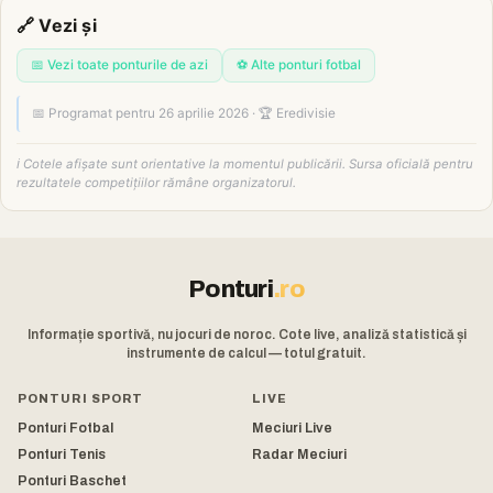
🔗 Vezi și
📅 Vezi toate ponturile de azi
⚽ Alte ponturi fotbal
📅 Programat pentru 26 aprilie 2026 · 🏆 Eredivisie
ℹ️ Cotele afișate sunt orientative la momentul publicării. Sursa oficială pentru
rezultatele competițiilor rămâne organizatorul.
Ponturi
.ro
Informație sportivă, nu jocuri de noroc. Cote live, analiză statistică și
instrumente de calcul — totul gratuit.
PONTURI SPORT
LIVE
Ponturi Fotbal
Meciuri Live
Ponturi Tenis
Radar Meciuri
Ponturi Baschet