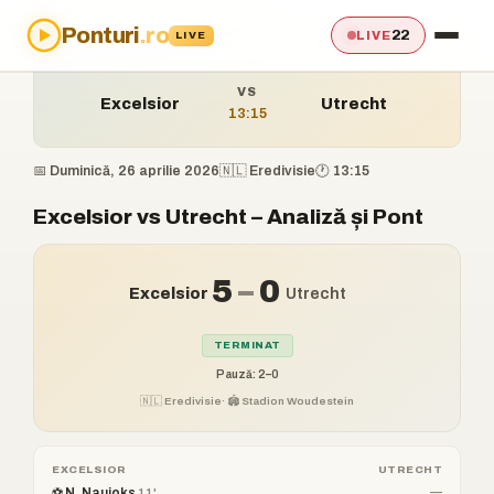
Ponturi
.ro
Acasă
›
Ponturi
›
Excelsior vs Utrecht
22
LIVE
LIVE
VS
Excelsior
Utrecht
13:15
📅 Duminică, 26 aprilie 2026
🇳🇱 Eredivisie
🕐 13:15
Excelsior vs Utrecht – Analiză și Pont
5
–
0
Excelsior
Utrecht
TERMINAT
Pauză: 2–0
🇳🇱 Eredivisie
· 🏟️ Stadion Woudestein
EXCELSIOR
UTRECHT
⚽ N. Naujoks
—
11'