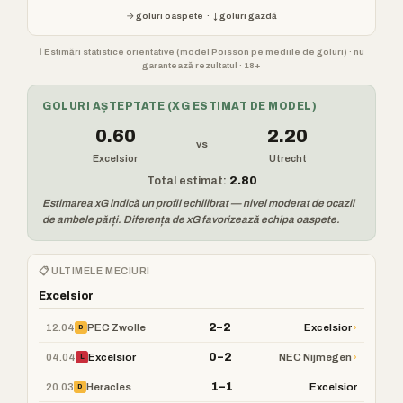
→ goluri oaspete · ↓ goluri gazdă
ℹ️ Estimări statistice orientative (model Poisson pe mediile de goluri) · nu
garantează rezultatul · 18+
GOLURI AȘTEPTATE (XG ESTIMAT DE MODEL)
0.60
2.20
vs
Excelsior
Utrecht
Total estimat:
2.80
Estimarea xG indică un profil echilibrat — nivel moderat de ocazii
de ambele părți. Diferența de xG favorizează echipa oaspete.
📋 ULTIMELE MECIURI
Excelsior
2–2
12.04
›
PEC Zwolle
Excelsior
D
0–2
04.04
›
Excelsior
NEC Nijmegen
L
1–1
20.03
Heracles
Excelsior
D