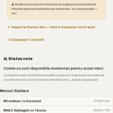
⚠️ Analiza are caracter informativ și nu garantează rezultatul.
Pariurile sportive implică riscuri financiare. Joc responsabil —
18+.
← Înapoi la Ponturi Azi
📈 Istoric Excelsior vs Utrecht
👕 Excelsior
👕 Utrecht
📊 Status cote
Cotele nu sunt disponibile momentan pentru acest meci.
Cotele pot varia. Verifică informațiile la operator înainte de orice decizie.
Jocurile de noroc sunt interzise minorilor (18+). Joacă responsabil.
Meciuri Similare
⚽
Cambuur vs Excelsior
07.08 21:00
⚽
NEC Nijmegen vs Telstar
08.08 17:30