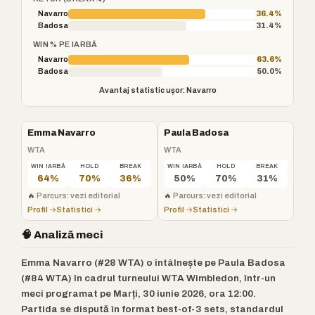
Navarro
36.4%
Badosa
31.4%
WIN % PE IARBĂ
Navarro
63.6%
Badosa
50.0%
Avantaj statistic ușor: Navarro
Emma Navarro
Paula Badosa
WTA
WTA
WIN IARBĂ
HOLD
BREAK
WIN IARBĂ
HOLD
BREAK
64%
70%
36%
50%
70%
31%
🔥
Parcurs: vezi editorial
🔥
Parcurs: vezi editorial
Profil →
Statistici →
Profil →
Statistici →
🧠 Analiză meci
Emma Navarro (#28 WTA) o întâlnește pe Paula Badosa
(#84 WTA) în cadrul turneului WTA Wimbledon, într-un
meci programat pe Marți, 30 iunie 2026, ora 12:00.
Partida se dispută în format best-of-3 sets, standardul