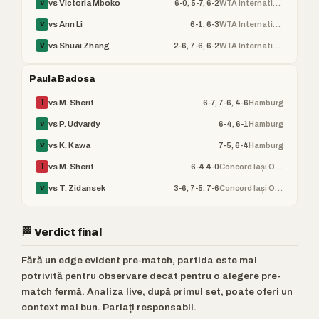
6-0, 5-7, 6-2
WTA Internationaux de
vs Victoria Mboko
V
6-1, 6-3
WTA Internationaux de
vs Ann Li
V
2-6, 7-6, 6-2
WTA Internationaux de
vs Shuai Zhang
V
Paula Badosa
6-7, 7-6, 4-6
Hamburg
vs M. Sherif
Î
6-4, 6-1
Hamburg
vs P. Udvardy
V
7-5, 6-4
Hamburg
vs K. Kawa
V
6-4 4-0
Concord Iași Open
vs M. Sherif
Î
3-6, 7-5, 7-6
Concord Iași Open
vs T. Zidansek
V
🏁 Verdict final
Fără un edge evident pre-match, partida este mai
potrivită pentru observare decât pentru o alegere pre-
match fermă. Analiza live, după primul set, poate oferi un
context mai bun. Pariați responsabil.