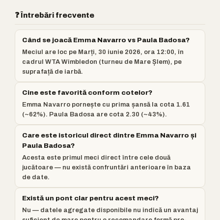
❓ Întrebări frecvente
Când se joacă Emma Navarro vs Paula Badosa?
Meciul are loc pe Marți, 30 iunie 2026, ora 12:00, în
cadrul WTA Wimbledon (turneu de Mare Șlem), pe
suprafață de iarbă.
Cine este favorită conform cotelor?
Emma Navarro pornește cu prima șansă la cota 1.61
(~62%). Paula Badosa are cota 2.30 (~43%).
Care este istoricul direct dintre Emma Navarro și
Paula Badosa?
Acesta este primul meci direct între cele două
jucătoare — nu există confruntări anterioare în baza
de date.
Există un pont clar pentru acest meci?
Nu — datele agregate disponibile nu indică un avantaj
suficient de mare pentru o recomandare fermă pre-