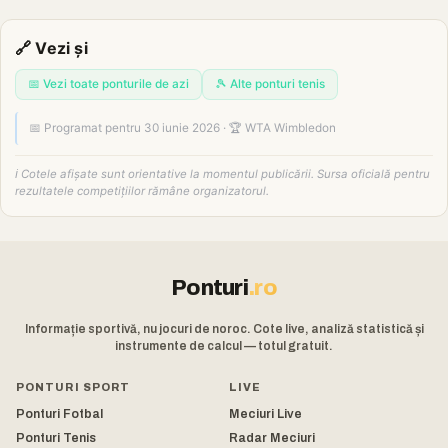
🔗 Vezi și
📅 Vezi toate ponturile de azi
🎾 Alte ponturi tenis
📅 Programat pentru 30 iunie 2026 · 🏆 WTA Wimbledon
ℹ️ Cotele afișate sunt orientative la momentul publicării. Sursa oficială pentru
rezultatele competițiilor rămâne organizatorul.
Ponturi
.ro
Informație sportivă, nu jocuri de noroc. Cote live, analiză statistică și
instrumente de calcul — totul gratuit.
PONTURI SPORT
LIVE
Ponturi Fotbal
Meciuri Live
Ponturi Tenis
Radar Meciuri