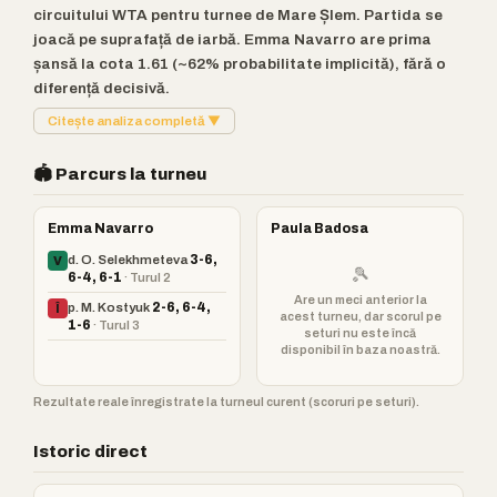
circuitului WTA pentru turnee de Mare Șlem. Partida se
joacă pe suprafață de iarbă. Emma Navarro are prima
șansă la cota 1.61 (~62% probabilitate implicită), fără o
diferență decisivă.
Citește analiza completă ▼
🏟️ Parcurs la turneu
Emma Navarro
Paula Badosa
d. O. Selekhmeteva
3-6,
V
🎾
6-4, 6-1
· Turul 2
Are un meci anterior la
p. M. Kostyuk
2-6, 6-4,
Î
acest turneu, dar scorul pe
1-6
· Turul 3
seturi nu este încă
disponibil în baza noastră.
Rezultate reale înregistrate la turneul curent (scoruri pe seturi).
Istoric direct