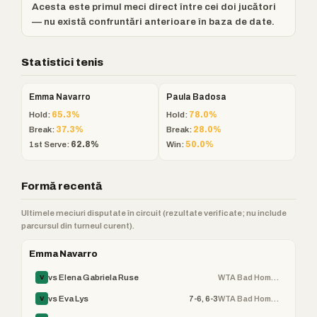
Acesta este primul meci direct între cei doi jucători
— nu există confruntări anterioare în baza de date.
Statistici tenis
Emma Navarro
Paula Badosa
Hold:
65.3%
Hold:
78.0%
Break:
37.3%
Break:
28.0%
1st Serve:
62.8%
Win:
50.0%
Formă recentă
Ultimele meciuri disputate în circuit (rezultate verificate; nu include
parcursul din turneul curent).
Emma Navarro
WTA Bad Homburg Open
vs Elena Gabriela Ruse
V
7-6, 6-3
WTA Bad Homburg Open
vs Eva Lys
V