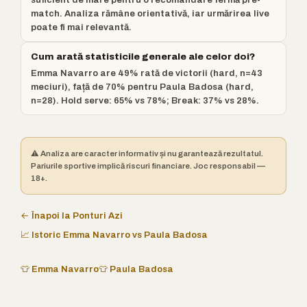
match. Analiza rămâne orientativă, iar urmărirea live
poate fi mai relevantă.
Cum arată statisticile generale ale celor doi?
Emma Navarro are 49% rată de victorii (hard, n=43
meciuri), față de 70% pentru Paula Badosa (hard,
n=28). Hold serve: 65% vs 78%; Break: 37% vs 28%.
⚠️ Analiza are caracter informativ și nu garantează rezultatul.
Pariurile sportive implică riscuri financiare. Joc responsabil —
18+.
← Înapoi la Ponturi Azi
📈 Istoric Emma Navarro vs Paula Badosa
👕 Emma Navarro
👕 Paula Badosa