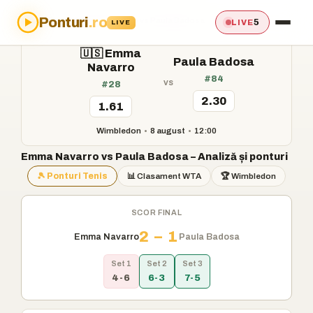
Ponturi
.ro
Acasă
›
Ponturi
›
Emma Navarro vs Paula Badosa
5
LIVE
LIVE
🇺🇸 Emma
Paula Badosa
Navarro
#84
vs
#28
2.30
1.61
Wimbledon
•
8 august
•
12:00
Emma Navarro vs Paula Badosa – Analiză și ponturi
🎾 Ponturi Tenis
📊 Clasament WTA
🏆 Wimbledon
SCOR FINAL
2 – 1
Emma Navarro
Paula Badosa
Set 1
Set 2
Set 3
4-6
6-3
7-5