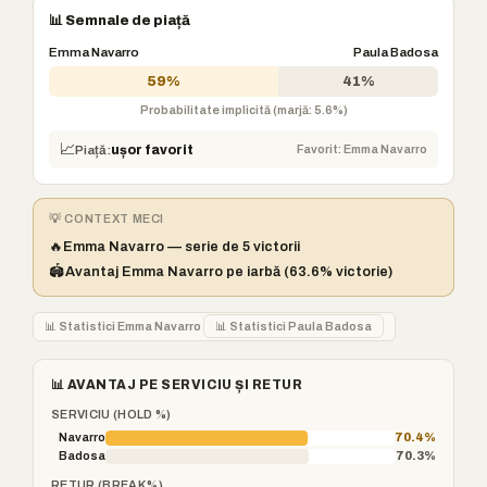
📊 Semnale de piață
Emma Navarro
Paula Badosa
59%
41%
Probabilitate implicită (marjă: 5.6%)
📈
Favorit: Emma Navarro
Piață:
ușor favorit
💡 CONTEXT MECI
🔥
Emma Navarro — serie de 5 victorii
🏟️
Avantaj Emma Navarro pe iarbă (63.6% victorie)
📊 Statistici Emma Navarro
📊 Statistici Paula Badosa
📊 AVANTAJ PE SERVICIU ȘI RETUR
SERVICIU (HOLD %)
Navarro
70.4%
Badosa
70.3%
RETUR (BREAK %)