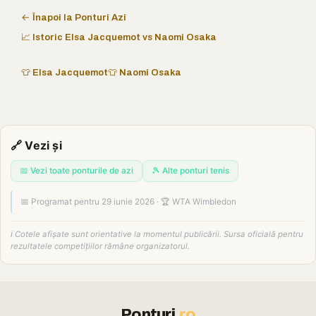
← Înapoi la Ponturi Azi
📈 Istoric Elsa Jacquemot vs Naomi Osaka
👕 Elsa Jacquemot
👕 Naomi Osaka
🔗 Vezi și
📅 Vezi toate ponturile de azi
🎾 Alte ponturi tenis
📅 Programat pentru 29 iunie 2026 · 🏆 WTA Wimbledon
ℹ️ Cotele afișate sunt orientative la momentul publicării. Sursa oficială pentru
rezultatele competițiilor rămâne organizatorul.
Ponturi
.ro