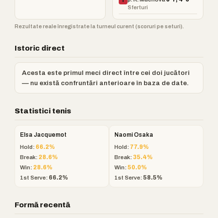
Î
Sferturi
Rezultate reale înregistrate la turneul curent (scoruri pe seturi).
Istoric direct
Acesta este primul meci direct între cei doi jucători
— nu există confruntări anterioare în baza de date.
Statistici tenis
Elsa Jacquemot
Naomi Osaka
Hold:
66.2%
Hold:
77.9%
Break:
28.6%
Break:
35.4%
Win:
28.6%
Win:
50.0%
1st Serve:
66.2%
1st Serve:
58.5%
Formă recentă