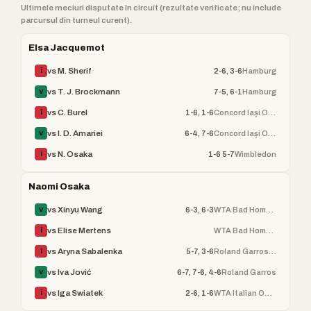
Ultimele meciuri disputate în circuit (rezultate verificate; nu include
parcursul din turneul curent).
Elsa Jacquemot
2-6, 3-6
Hamburg
vs M. Sherif
Î
7-5, 6-1
Hamburg
vs T. J. Brockmann
V
1-6, 1-6
Concord Iași Open
vs C. Burel
Î
6-4, 7-6
Concord Iași Open
vs I. D. Amariei
V
1-6 5-7
Wimbledon
vs N. Osaka
Î
Naomi Osaka
6-3, 6-3
WTA Bad Homburg Open
vs Xinyu Wang
V
WTA Bad Homburg Open
vs Elise Mertens
Î
5-7, 3-6
Roland Garros (WTA)
vs Aryna Sabalenka
Î
6-7, 7-6, 4-6
Roland Garros
vs Iva Jović
V
2-6, 1-6
WTA Italian Open
vs Iga Swiatek
Î