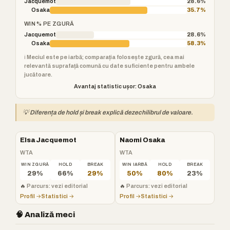
Jacquemot
28.6%
Osaka
35.7%
WIN % PE ZGURĂ
Jacquemot
28.6%
Osaka
58.3%
ℹ️ Meciul este pe iarbă; comparația folosește zgură, cea mai
relevantă suprafață comună cu date suficiente pentru ambele
jucătoare.
Avantaj statistic ușor: Osaka
💡 Diferența de hold și break explică dezechilibrul de valoare.
Elsa Jacquemot
Naomi Osaka
WTA
WTA
WIN ZGURĂ
HOLD
BREAK
WIN IARBĂ
HOLD
BREAK
29%
66%
29%
50%
80%
23%
🔥
Parcurs: vezi editorial
🔥
Parcurs: vezi editorial
Profil →
Statistici →
Profil →
Statistici →
🧠 Analiză meci