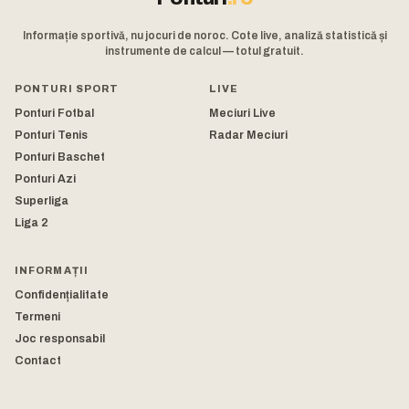
Informație sportivă, nu jocuri de noroc. Cote live, analiză statistică și
instrumente de calcul — totul gratuit.
PONTURI SPORT
LIVE
Ponturi Fotbal
Meciuri Live
Ponturi Tenis
Radar Meciuri
Ponturi Baschet
Ponturi Azi
Superliga
Liga 2
INFORMAȚII
Confidențialitate
Termeni
Joc responsabil
Contact