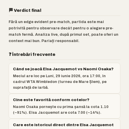
🏁 Verdict final
Fără un edge evident pre-match, partida este mai
potrivită pentru observare decât pentru o alegere pre-
match fermă. Analiza live, după primul set, poate oferi un
context mai bun. Pariați responsabil.
❓ Întrebări frecvente
Când se joacă Elsa Jacquemot vs Naomi Osaka?
Meciul are loc pe Luni, 29 iunie 2026, ora 17:00, în
cadrul WTA Wimbledon (turneu de Mare Șlem), pe
suprafață de iarbă.
Cine este favorită conform cotelor?
Naomi Osaka pornește cu prima șansă la cota 1.10
(~91%). Elsa Jacquemot are cota 7.00 (~14%).
Care este istoricul direct dintre Elsa Jacquemot