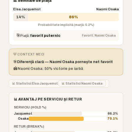
📊 Semnale de piață
Elsa Jacquemot
Naomi Osaka
14%
86%
Probabilitate implicită (marjă: 5.2%)
🎯
Favorit: Naomi Osaka
Piață:
favorit puternic
💡 CONTEXT MECI
🎯
Diferență clară — Naomi Osaka pornește net favorit
🏟️
Naomi Osaka: 50% victorie pe iarbă
📊 Statistici Elsa Jacquemot
📊 Statistici Naomi Osaka
📊 AVANTAJ PE SERVICIU ȘI RETUR
SERVICIU (HOLD %)
Jacquemot
66.2%
Osaka
70.1%
RETUR (BREAK %)