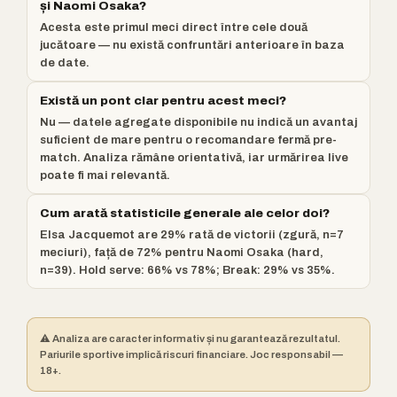
și Naomi Osaka?
Acesta este primul meci direct între cele două
jucătoare — nu există confruntări anterioare în baza
de date.
Există un pont clar pentru acest meci?
Nu — datele agregate disponibile nu indică un avantaj
suficient de mare pentru o recomandare fermă pre-
match. Analiza rămâne orientativă, iar urmărirea live
poate fi mai relevantă.
Cum arată statisticile generale ale celor doi?
Elsa Jacquemot are 29% rată de victorii (zgură, n=7
meciuri), față de 72% pentru Naomi Osaka (hard,
n=39). Hold serve: 66% vs 78%; Break: 29% vs 35%.
⚠️ Analiza are caracter informativ și nu garantează rezultatul.
Pariurile sportive implică riscuri financiare. Joc responsabil —
18+.