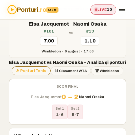
Ponturi
.ro
Acasă
›
Ponturi
›
Elsa Jacquemot vs Naomi Osaka
10
LIVE
LIVE
Elsa Jacquemot
Naomi Osaka
#101
#13
vs
7.00
1.10
Wimbledon
•
6 august
•
17:00
Elsa Jacquemot vs Naomi Osaka – Analiză și ponturi
🎾 Ponturi Tenis
📊 Clasament WTA
🏆 Wimbledon
SCOR FINAL
0 – 2
Elsa Jacquemot
Naomi Osaka
Set 1
Set 2
1-6
5-7