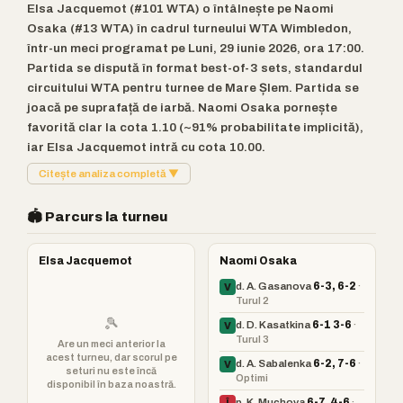
Elsa Jacquemot (#101 WTA) o întâlnește pe Naomi
Osaka (#13 WTA) în cadrul turneului WTA Wimbledon,
într-un meci programat pe Luni, 29 iunie 2026, ora 17:00.
Partida se dispută în format best-of-3 sets, standardul
circuitului WTA pentru turnee de Mare Șlem. Partida se
joacă pe suprafață de iarbă. Naomi Osaka pornește
favorită clar la cota 1.10 (~91% probabilitate implicită),
iar Elsa Jacquemot intră cu cota 10.00.
Citește analiza completă ▼
🏟️ Parcurs la turneu
Elsa Jacquemot
Naomi Osaka
d. A. Gasanova
6-3, 6-2
·
V
Turul 2
🎾
d. D. Kasatkina
6-1 3-6
·
V
Turul 3
Are un meci anterior la
acest turneu, dar scorul pe
d. A. Sabalenka
6-2, 7-6
·
V
seturi nu este încă
Optimi
disponibil în baza noastră.
p. K. Muchova
6-7, 4-6
·