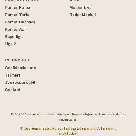
Ponturi Fotbal
Meciuri Live
Ponturi Tenis
Radar Meciuri
Ponturi Baschet
Ponturi Azi
Superliga
Liga 2
INFORMAȚII
Confidențialitate
Termeni
Joc responsabil
Contact
© 2025 Ponturi.ro — Informație sportivă inteligentă. Toate drepturile
rezervate.
🔞 Joc responsabil. Nu suntem casă de pariuri. Cotele sunt
orientative.