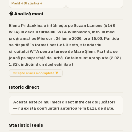
Profil →
Statistici →
🧠 Analiză meci
Elena Pridankina o întâlnește pe Suzan Lamens (#148
WTA) în cadrul turneului WTA Wimbledon, într-un meci
programat pe Miercuri, 24 iunie 2026, ora 15:00. Partida
se dispută în format best-of-3 sets, standardul
circuitului WTA pentru turnee de Mare Șlem. Partida se
joacă pe suprafață de iarbă. Cotele sunt apropiate (2.02 /
1.82), indicând un duel echilibrat.
Citește analiza completă ▼
Istoric direct
Acesta este primul meci direct între cei doi jucători
— nu există confruntări anterioare în baza de date.
Statistici tenis