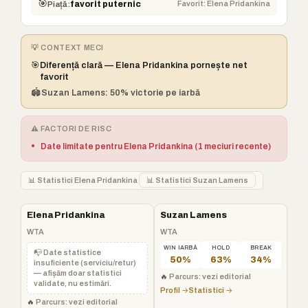
🎯
Favorit: Elena Pridankina
Piață:
favorit puternic
💡 CONTEXT MECI
🎯
Diferență clară — Elena Pridankina pornește net
favorit
🏟️
Suzan Lamens: 50% victorie pe iarbă
⚠️ FACTORI DE RISC
•
Date limitate pentru Elena Pridankina (1 meciuri recente)
📊 Statistici Elena Pridankina
📊 Statistici Suzan Lamens
Elena Pridankina
Suzan Lamens
WTA
WTA
WIN IARBĂ
HOLD
BREAK
📭 Date statistice
50%
63%
34%
insuficiente (serviciu/retur)
— afișăm doar statistici
🔥
Parcurs: vezi editorial
validate, nu estimări.
Profil →
Statistici →
🔥
Parcurs: vezi editorial