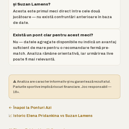
și Suzan Lamens?
Acesta este primul meci direct între cele două
jucătoare — nu există confruntări anterioare în baza
de date.
Există un pont clar pentru acest meci?
Nu — datele agregate disponibile nu indică un avantaj
suficient de mare pentru o recomandare fermă pre-
match. Analiza rămâne orientativă, iar urmărirea live
poate fi mai relevantă.
⚠️ Analiza are caracter informativ și nu garantează rezultatul.
Pariurile sportive implică riscuri financiare. Joc responsabil —
18+.
← Înapoi la Ponturi Azi
📈 Istoric Elena Pridankina vs Suzan Lamens