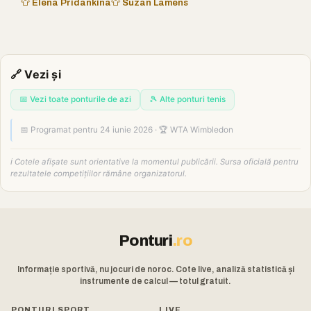
👕 Elena Pridankina
👕 Suzan Lamens
🔗 Vezi și
📅 Vezi toate ponturile de azi
🎾 Alte ponturi tenis
📅 Programat pentru 24 iunie 2026 · 🏆 WTA Wimbledon
ℹ️ Cotele afișate sunt orientative la momentul publicării. Sursa oficială pentru
rezultatele competițiilor rămâne organizatorul.
Ponturi
.ro
Informație sportivă, nu jocuri de noroc. Cote live, analiză statistică și
instrumente de calcul — totul gratuit.
PONTURI SPORT
LIVE