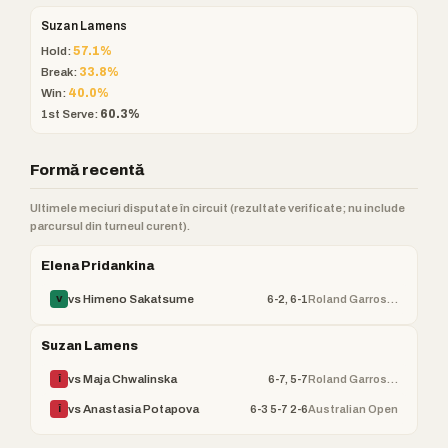
Suzan Lamens
Hold:
57.1%
Break:
33.8%
Win:
40.0%
1st Serve:
60.3%
Formă recentă
Ultimele meciuri disputate în circuit (rezultate verificate; nu include
parcursul din turneul curent).
Elena Pridankina
6-2, 6-1
Roland Garros (WTA)
vs Himeno Sakatsume
V
Suzan Lamens
6-7, 5-7
Roland Garros (WTA)
vs Maja Chwalinska
Î
6-3 5-7 2-6
Australian Open
vs Anastasia Potapova
Î