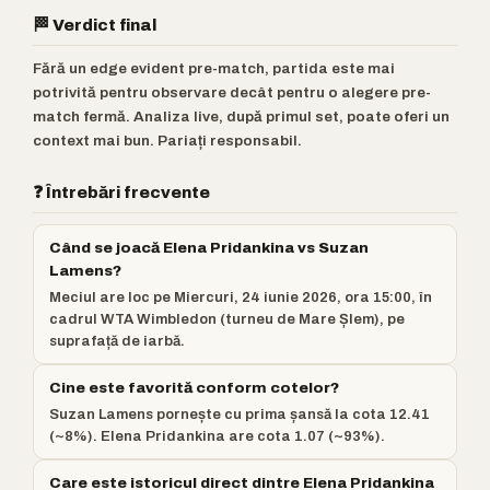
🏁 Verdict final
Fără un edge evident pre-match, partida este mai
potrivită pentru observare decât pentru o alegere pre-
match fermă. Analiza live, după primul set, poate oferi un
context mai bun. Pariați responsabil.
❓ Întrebări frecvente
Când se joacă Elena Pridankina vs Suzan
Lamens?
Meciul are loc pe Miercuri, 24 iunie 2026, ora 15:00, în
cadrul WTA Wimbledon (turneu de Mare Șlem), pe
suprafață de iarbă.
Cine este favorită conform cotelor?
Suzan Lamens pornește cu prima șansă la cota 12.41
(~8%). Elena Pridankina are cota 1.07 (~93%).
Care este istoricul direct dintre Elena Pridankina