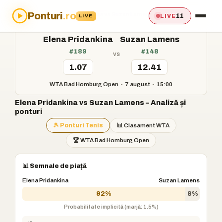
Ponturi
.ro
Acasă
›
Ponturi
›
Elena Pridankina vs Suzan Lamens
11
LIVE
LIVE
Elena Pridankina
Suzan Lamens
#189
#148
vs
1.07
12.41
WTA Bad Homburg Open
•
7 august
•
15:00
Elena Pridankina vs Suzan Lamens – Analiză și
ponturi
🎾 Ponturi Tenis
📊 Clasament WTA
🏆 WTA Bad Homburg Open
📊 Semnale de piață
Elena Pridankina
Suzan Lamens
92%
8%
Probabilitate implicită (marjă: 1.5%)