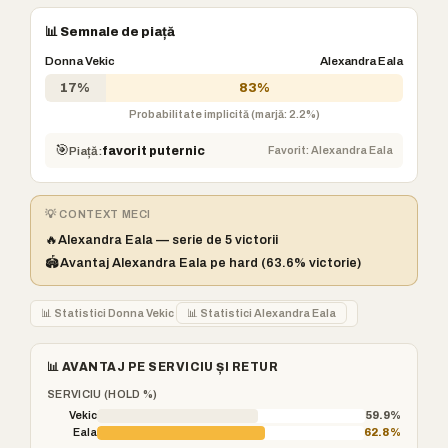
📊 Semnale de piață
Donna Vekic
Alexandra Eala
17%
83%
Probabilitate implicită (marjă: 2.2%)
🎯
Favorit: Alexandra Eala
Piață:
favorit puternic
💡 CONTEXT MECI
🔥
Alexandra Eala — serie de 5 victorii
🏟️
Avantaj Alexandra Eala pe hard (63.6% victorie)
📊 Statistici Donna Vekic
📊 Statistici Alexandra Eala
📊 AVANTAJ PE SERVICIU ȘI RETUR
SERVICIU (HOLD %)
Vekic
59.9%
Eala
62.8%