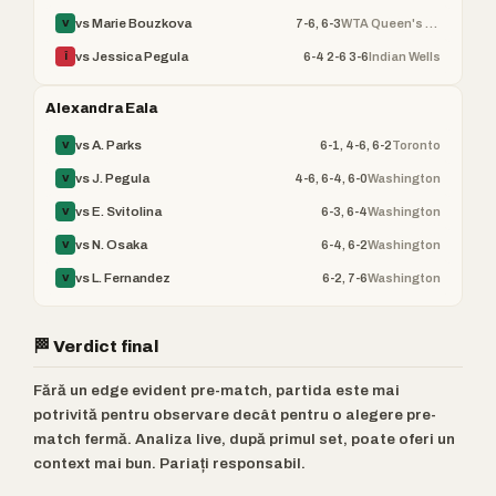
7-6, 6-3
WTA Queen's Club Champ
vs Marie Bouzkova
V
6-4 2-6 3-6
Indian Wells
vs Jessica Pegula
Î
Alexandra Eala
6-1, 4-6, 6-2
Toronto
vs A. Parks
V
4-6, 6-4, 6-0
Washington
vs J. Pegula
V
6-3, 6-4
Washington
vs E. Svitolina
V
6-4, 6-2
Washington
vs N. Osaka
V
6-2, 7-6
Washington
vs L. Fernandez
V
🏁 Verdict final
Fără un edge evident pre-match, partida este mai
potrivită pentru observare decât pentru o alegere pre-
match fermă. Analiza live, după primul set, poate oferi un
context mai bun. Pariați responsabil.