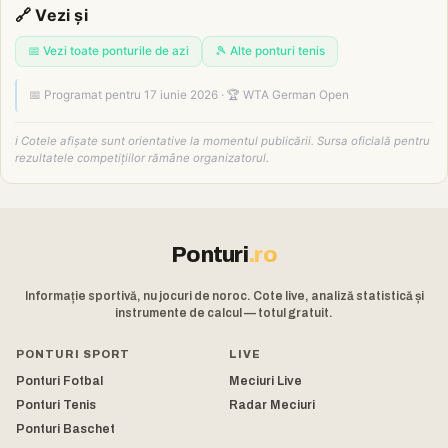
🔗 Vezi și
📅 Vezi toate ponturile de azi
🎾 Alte ponturi tenis
📅 Programat pentru 17 iunie 2026 · 🏆 WTA German Open
ℹ️ Cotele afișate sunt orientative la momentul publicării. Sursa oficială pentru
rezultatele competițiilor rămâne organizatorul.
Ponturi
.ro
Informație sportivă, nu jocuri de noroc. Cote live, analiză statistică și
instrumente de calcul — totul gratuit.
PONTURI SPORT
LIVE
Ponturi Fotbal
Meciuri Live
Ponturi Tenis
Radar Meciuri
Ponturi Baschet