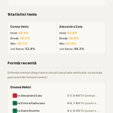
Statistici tenis
Donna Vekic
Alexandra Eala
Hold:
59.9%
Hold:
62.8%
Break:
30.5%
Break:
38.6%
Win:
46.7%
Win:
63.6%
1st Serve:
53.8%
1st Serve:
66.3%
Formă recentă
Ultimele meciuri disputate în circuit (rezultate verificate; nu include
parcursul din turneul curent).
Donna Vekic
5-7, 4-6
WTA German Open
vs Alexandra Eala
Î
6-0, 7-6
WTA Queen's Club Champ
vs Emma Raducanu
V
6-1, 6-3
WTA Queen's Club Champ
vs Katie Boulter
V