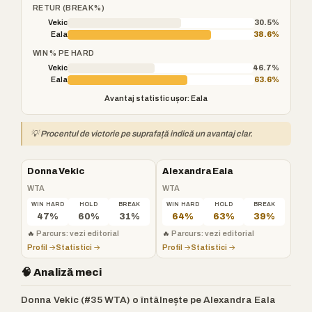
RETUR (BREAK %)
Vekic
30.5%
Eala
38.6%
WIN % PE HARD
Vekic
46.7%
Eala
63.6%
Avantaj statistic ușor: Eala
💡 Procentul de victorie pe suprafață indică un avantaj clar.
Donna Vekic
Alexandra Eala
WTA
WTA
WIN HARD
HOLD
BREAK
WIN HARD
HOLD
BREAK
47%
60%
31%
64%
63%
39%
🔥
Parcurs: vezi editorial
🔥
Parcurs: vezi editorial
Profil →
Statistici →
Profil →
Statistici →
🧠 Analiză meci
Donna Vekic (#35 WTA) o întâlnește pe Alexandra Eala