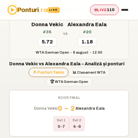
Ponturi
.ro
Acasă
›
Ponturi
›
Donna Vekic vs Alexandra Eala
110
LIVE
LIVE
Donna Vekic
Alexandra Eala
#35
#20
vs
5.72
1.18
WTA German Open
•
8 august
•
12:00
Donna Vekic vs Alexandra Eala – Analiză și ponturi
🎾 Ponturi Tenis
📊 Clasament WTA
🏆 WTA German Open
SCOR FINAL
0 – 2
Donna Vekic
Alexandra Eala
Set 1
Set 2
5-7
4-6