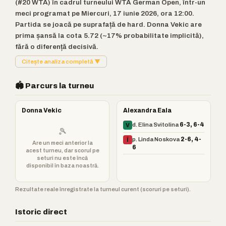
(#20 WTA) în cadrul turneului WTA German Open, într-un
meci programat pe Miercuri, 17 iunie 2026, ora 12:00.
Partida se joacă pe suprafață de hard. Donna Vekic are
prima șansă la cota 5.72 (~17% probabilitate implicită),
fără o diferență decisivă.
Citește analiza completă ▼
🏟️ Parcurs la turneu
Donna Vekic
Alexandra Eala
d. Elina Svitolina
6-3, 6-4
V
🎾
p. Linda Noskova
2-6, 4-
Î
Are un meci anterior la
6
acest turneu, dar scorul pe
seturi nu este încă
disponibil în baza noastră.
Rezultate reale înregistrate la turneul curent (scoruri pe seturi).
Istoric direct