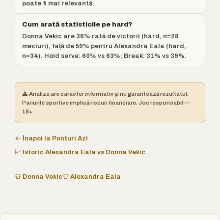
poate fi mai relevantă.
Cum arată statisticile pe hard?
Donna Vekic are 36% rată de victorii (hard, n=28
meciuri), față de 59% pentru Alexandra Eala (hard,
n=34). Hold serve: 60% vs 63%; Break: 31% vs 39%.
⚠️ Analiza are caracter informativ și nu garantează rezultatul.
Pariurile sportive implică riscuri financiare. Joc responsabil —
18+.
← Înapoi la Ponturi Azi
📈 Istoric Alexandra Eala vs Donna Vekic
👕 Donna Vekic
👕 Alexandra Eala