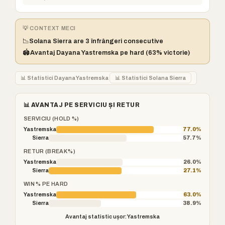
💡 CONTEXT MECI
📉
Solana Sierra are 3 înfrângeri consecutive
🏟️
Avantaj Dayana Yastremska pe hard (63% victorie)
📊 Statistici Dayana Yastremska
📊 Statistici Solana Sierra
📊 AVANTAJ PE SERVICIU ȘI RETUR
SERVICIU (HOLD %)
Yastremska
77.0%
Sierra
57.7%
RETUR (BREAK %)
Yastremska
26.0%
Sierra
27.1%
WIN % PE HARD
Yastremska
63.0%
Sierra
38.9%
Avantaj statistic ușor: Yastremska