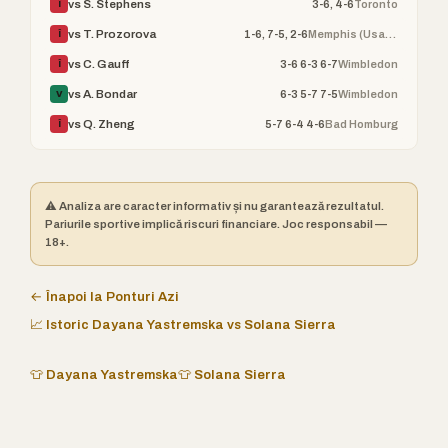
3-6, 4-6
Toronto
vs S. Stephens
Î
1-6, 7-5, 2-6
Memphis (Usa) - Qualif
vs T. Prozorova
Î
3-6 6-3 6-7
Wimbledon
vs C. Gauff
Î
6-3 5-7 7-5
Wimbledon
vs A. Bondar
V
5-7 6-4 4-6
Bad Homburg
vs Q. Zheng
Î
⚠️ Analiza are caracter informativ și nu garantează rezultatul.
Pariurile sportive implică riscuri financiare. Joc responsabil —
18+.
← Înapoi la Ponturi Azi
📈 Istoric Dayana Yastremska vs Solana Sierra
👕 Dayana Yastremska
👕 Solana Sierra