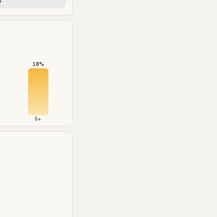
%
18%
5+