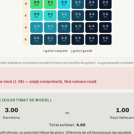
2-0
2-1
2-2
2-3
2-4
2-5
2
10%
10%
5%
2%
0%
0%
3-0
3-1
3-2
3-3
3-4
3-5
3
7%
7%
3%
1%
0%
0%
4-0
4-1
4-2
4-3
4-4
4-5
4
3%
3%
2%
1%
0%
0%
5-0
5-1
5-2
5-3
5-4
5-5
5
1%
1%
1%
0%
0%
0%
→ goluri oaspete · ↓ goluri gazdă
stimări statistice orientative (model Poisson pe mediile de goluri) · nu garantează rezultatul 
e mică (1.36) — piață comprimată, fără valoare reală
 (XG ESTIMAT DE MODEL)
3.00
1.00
vs
Barcelona
Rayo Vallecan
Total estimat:
4.00
il ofensiv, cu potențial ridicat de goluri. Diferența de xG favorizează clar gazdele.