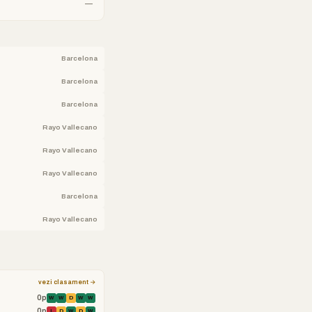
—
Barcelona
Barcelona
Barcelona
Rayo Vallecano
Rayo Vallecano
Rayo Vallecano
Barcelona
Rayo Vallecano
vezi clasament →
0p
W
W
D
W
W
0p
L
D
W
D
W