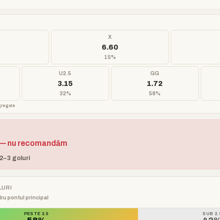
X
6.60
15%
U2.5
GG
3.15
1.72
32%
58%
agregate
ă — nu recomandăm
2–3 goluri
LURI
ru pontul principal
PESTE 2.5
SUB 2.