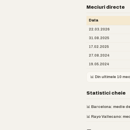
Meciuri directe
Data
22.03.2026
31.08.2025
17.02.2025
27.08.2024
19.05.2024
📊 Din ultimele 10 mec
Statistici cheie
📊 Barcelona: medie de 
📊 Rayo Vallecano: medi