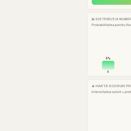
📊 DISTRIBUȚIA NUMĂ
Probabilitatea pentru fiec
5%
0
🔥 HARTĂ SCORURI P
Intensitatea culorii = pro