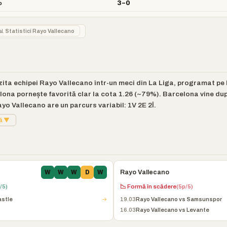
3–0
o
📊 Statistici Rayo Vallecano
ita echipei Rayo Vallecano într-un meci din La Liga, programat pe
lona pornește favorită clar la cota 1.26 (~79%). Barcelona vine după
ayo Vallecano are un parcurs variabil: 1V 2E 2Î.
tă ▼
Rayo Vallecano
W
W
W
D
W
/5)
📉 Formă în scădere
(5p/5)
astle
→
19.03
Rayo Vallecano vs Samsunspor
16.03
Rayo Vallecano vs Levante