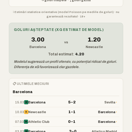
→ goluri oaspete · ↓ goluri gazdă
ℹ️ Estimări statistice orientative (model Poisson pe mediile de goluri) · nu
garantează rezultatul · 18+
GOLURI AȘTEPTATE (XG ESTIMAT DE MODEL)
3.00
1.20
vs
Barcelona
Newcastle
Total estimat:
4.20
Modelul sugerează un profil ofensiv, cu potențial ridicat de goluri.
Diferența de xG favorizează clar gazdele.
📋 ULTIMELE MECIURI
Barcelona
5–2
15.03
›
Barcelona
Sevilla
W
1–1
10.03
›
Newcastle
Barcelona
D
0–1
07.03
›
Athletic Club
Barcelona
W
3–0
03.03
Barcelona
Atletico Madrid
W