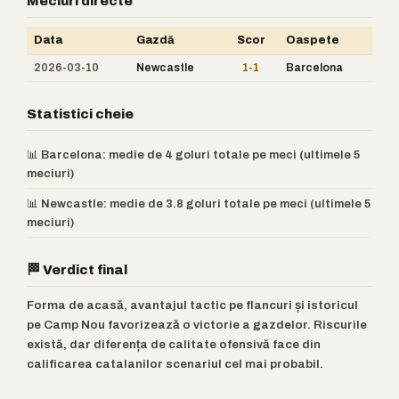
Meciuri directe
Data
Gazdă
Scor
Oaspete
2026-03-10
Newcastle
1-1
Barcelona
Statistici cheie
📊 Barcelona: medie de 4 goluri totale pe meci (ultimele 5
meciuri)
📊 Newcastle: medie de 3.8 goluri totale pe meci (ultimele 5
meciuri)
🏁 Verdict final
Forma de acasă, avantajul tactic pe flancuri și istoricul
pe Camp Nou favorizează o victorie a gazdelor. Riscurile
există, dar diferența de calitate ofensivă face din
calificarea catalanilor scenariul cel mai probabil.