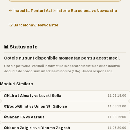
← Înapoi la Ponturi Azi
📈 Istoric Barcelona vs Newcastle
👕 Barcelona
👕 Newcastle
📊 Status cote
Cotele nu sunt disponibile momentan pentru acest meci.
Cotele pot varia. Verifică informațiile la operator înainte de orice decizie.
Jocurile de noroc sunt interzise minorilor (18+). Joacă responsabil.
Meciuri Similare
⚽
Kairat Almaty vs Levski Sofia
11.08 18:00
⚽
Bodo/Glimt vs Union St. Gilloise
11.08 19:00
⚽
Sabah FA vs Aarhus
11.08 19:00
⚽
Kauno Žalgiris vs Dinamo Zagreb
11.08 20:00