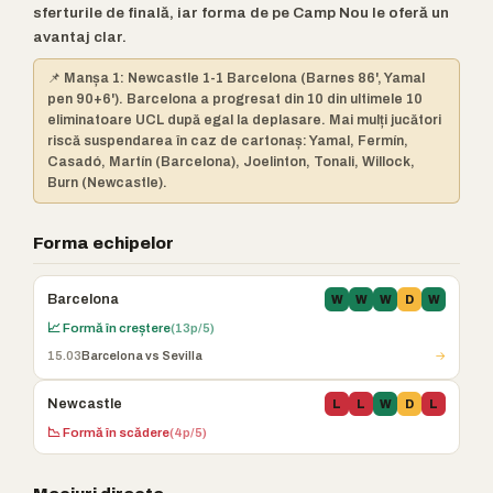
sferturile de finală, iar forma de pe Camp Nou le oferă un
avantaj clar.
📌 Manșa 1: Newcastle 1-1 Barcelona (Barnes 86', Yamal
pen 90+6'). Barcelona a progresat din 10 din ultimele 10
eliminatoare UCL după egal la deplasare. Mai mulți jucători
riscă suspendarea în caz de cartonaș: Yamal, Fermín,
Casadó, Martín (Barcelona), Joelinton, Tonali, Willock,
Burn (Newcastle).
Forma echipelor
Barcelona
W
W
W
D
W
📈 Formă în creștere
(13p/5)
15.03
Barcelona vs Sevilla
→
Newcastle
L
L
W
D
L
📉 Formă în scădere
(4p/5)