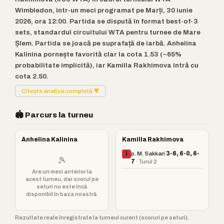
Wimbledon, într-un meci programat pe Marți, 30 iunie
2026, ora 12:00. Partida se dispută în format best-of-3
sets, standardul circuitului WTA pentru turnee de Mare
Șlem. Partida se joacă pe suprafață de iarbă. Anhelina
Kalinina pornește favorită clar la cota 1.53 (~65%
probabilitate implicită), iar Kamilla Rakhimova intră cu
cota 2.50.
Citește analiza completă ▼
🏟️ Parcurs la turneu
Anhelina Kalinina
Kamilla Rakhimova
p. M. Sakkari
3-6, 6-0, 6-
Î
🎾
7
· Turul 2
Are un meci anterior la
acest turneu, dar scorul pe
seturi nu este încă
disponibil în baza noastră.
Rezultate reale înregistrate la turneul curent (scoruri pe seturi).