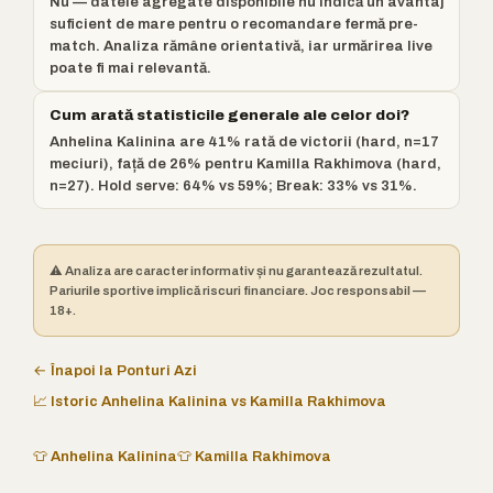
Nu — datele agregate disponibile nu indică un avantaj
suficient de mare pentru o recomandare fermă pre-
match. Analiza rămâne orientativă, iar urmărirea live
poate fi mai relevantă.
Cum arată statisticile generale ale celor doi?
Anhelina Kalinina are 41% rată de victorii (hard, n=17
meciuri), față de 26% pentru Kamilla Rakhimova (hard,
n=27). Hold serve: 64% vs 59%; Break: 33% vs 31%.
⚠️ Analiza are caracter informativ și nu garantează rezultatul.
Pariurile sportive implică riscuri financiare. Joc responsabil —
18+.
← Înapoi la Ponturi Azi
📈 Istoric Anhelina Kalinina vs Kamilla Rakhimova
👕 Anhelina Kalinina
👕 Kamilla Rakhimova