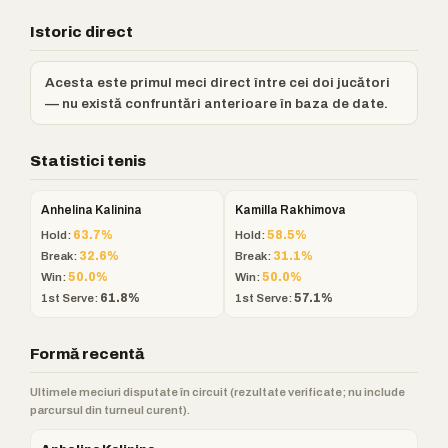
Istoric direct
Acesta este primul meci direct între cei doi jucători
— nu există confruntări anterioare în baza de date.
Statistici tenis
Anhelina Kalinina
Kamilla Rakhimova
Hold:
63.7%
Hold:
58.5%
Break:
32.6%
Break:
31.1%
Win:
50.0%
Win:
50.0%
1st Serve:
61.8%
1st Serve:
57.1%
Formă recentă
Ultimele meciuri disputate în circuit (rezultate verificate; nu include
parcursul din turneul curent).