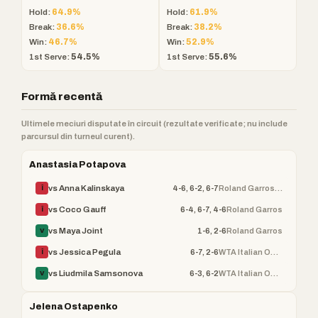
Hold:
64.9%
Hold:
61.9%
Break:
36.6%
Break:
38.2%
Win:
46.7%
Win:
52.9%
1st Serve:
54.5%
1st Serve:
55.6%
Formă recentă
Ultimele meciuri disputate în circuit (rezultate verificate; nu include
parcursul din turneul curent).
Anastasia Potapova
4-6, 6-2, 6-7
Roland Garros (WTA)
vs Anna Kalinskaya
Î
6-4, 6-7, 4-6
Roland Garros
vs Coco Gauff
Î
1-6, 2-6
Roland Garros
vs Maya Joint
V
6-7, 2-6
WTA Italian Open
vs Jessica Pegula
Î
6-3, 6-2
WTA Italian Open
vs Liudmila Samsonova
V
Jelena Ostapenko