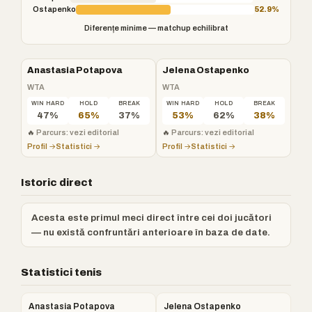
Ostapenko
52.9%
Diferențe minime — matchup echilibrat
Anastasia Potapova
Jelena Ostapenko
WTA
WTA
WIN HARD
HOLD
BREAK
WIN HARD
HOLD
BREAK
47%
65%
37%
53%
62%
38%
🔥
Parcurs: vezi editorial
🔥
Parcurs: vezi editorial
Profil →
Statistici →
Profil →
Statistici →
Istoric direct
Acesta este primul meci direct între cei doi jucători
— nu există confruntări anterioare în baza de date.
Statistici tenis
Anastasia Potapova
Jelena Ostapenko