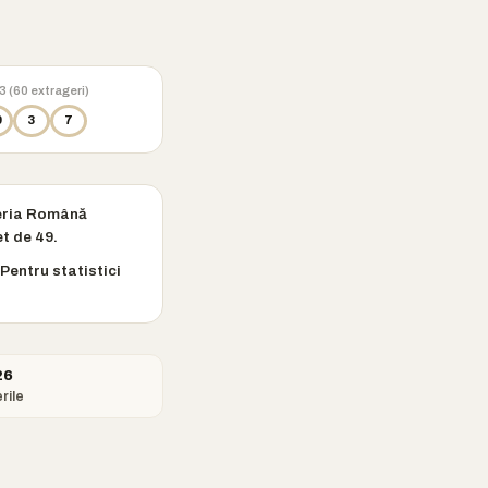
3 (60 extrageri)
9
3
7
teria Română
et de 49.
Pentru statistici
26
rile