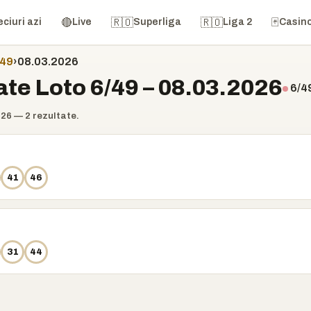
🔴
🇷🇴
🇷🇴
🃏
ciuri azi
Live
Superliga
Liga 2
Casin
/49
›
08.03.2026
ate Loto 6/49 – 08.03.2026
6/4
26 — 2 rezultate.
41
46
31
44