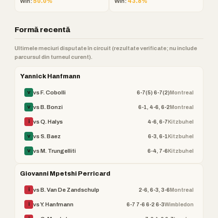
Win:
50.0%
Win:
43.8%
Formă recentă
Ultimele meciuri disputate în circuit (rezultate verificate; nu include
parcursul din turneul curent).
Yannick Hanfmann
6-7(5) 6-7(2)
Montreal
vs F. Cobolli
V
6-1, 4-6, 6-2
Montreal
vs B. Bonzi
V
4-6, 6-7
Kitzbuhel
vs Q. Halys
Î
6-3, 6-1
Kitzbuhel
vs S. Baez
V
6-4, 7-6
Kitzbuhel
vs M. Trungelliti
V
Giovanni Mpetshi Perricard
2-6, 6-3, 3-6
Montreal
vs B. Van De Zandschulp
Î
6-7 7-6 6-2 6-3
Wimbledon
vs Y. Hanfmann
Î