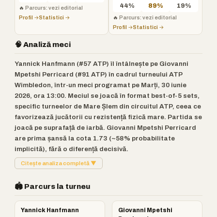
44%
89%
19%
🔥
Parcurs: vezi editorial
Profil →
Statistici →
🔥
Parcurs: vezi editorial
Profil →
Statistici →
🧠 Analiză meci
Yannick Hanfmann (#57 ATP) îl întâlnește pe Giovanni
Mpetshi Perricard (#91 ATP) în cadrul turneului ATP
Wimbledon, într-un meci programat pe Marți, 30 iunie
2026, ora 13:00. Meciul se joacă în format best-of-5 sets,
specific turneelor de Mare Șlem din circuitul ATP, ceea ce
favorizează jucătorii cu rezistență fizică mare. Partida se
joacă pe suprafață de iarbă. Giovanni Mpetshi Perricard
are prima șansă la cota 1.73 (~58% probabilitate
implicită), fără o diferență decisivă.
Citește analiza completă ▼
🏟️ Parcurs la turneu
Yannick Hanfmann
Giovanni Mpetshi