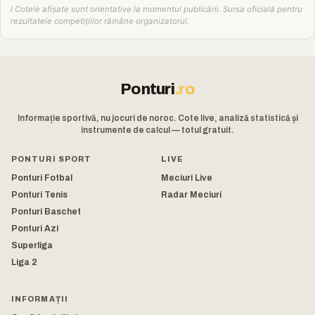
ℹ️ Cotele afișate sunt orientative la momentul publicării. Sursa oficială pentru
rezultatele competițiilor rămâne organizatorul.
Ponturi
.ro
Informație sportivă, nu jocuri de noroc. Cote live, analiză statistică și
instrumente de calcul — totul gratuit.
PONTURI SPORT
LIVE
Ponturi Fotbal
Meciuri Live
Ponturi Tenis
Radar Meciuri
Ponturi Baschet
Ponturi Azi
Superliga
Liga 2
INFORMAȚII