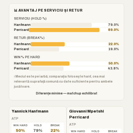
📊 AVANTAJ PE SERVICIU ȘI RETUR
SERVICIU (HOLD %)
Hanfmann
79.0%
Perricard
89.0%
RETUR (BREAK %)
Hanfmann
22.0%
Perricard
19.0%
WIN % PE HARD
Hanfmann
50.0%
Perricard
43.8%
ℹ️ Meciul este pe iarbă; comparația folosește hard, cea mai
relevantă suprafață comună cu date suficiente pentru ambele
jucătoare.
Diferențe minime — matchup echilibrat
Yannick Hanfmann
Giovanni Mpetshi
Perricard
ATP
ATP
WIN HARD
HOLD
BREAK
50%
79%
22%
WIN HARD
HOLD
BREAK