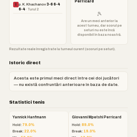
Perricard
p. K. Khachanov
3-6 6-4
Î
6-4
· Turul 2
🎾
Are un meci anterior la
acest turneu, dar scorul pe
seturi nu este încă
disponibil în baza noastră.
Rezultate reale înregistrate la turneul curent (scoruri pe seturi).
Istoric direct
Acesta este primul meci direct între cei doi jucători
— nu există confruntări anterioare în baza de date.
Statistici tenis
Yannick Hanfmann
Giovanni Mpetshi Perricard
Hold:
79.0%
Hold:
89.0%
Break:
22.0%
Break:
19.0%