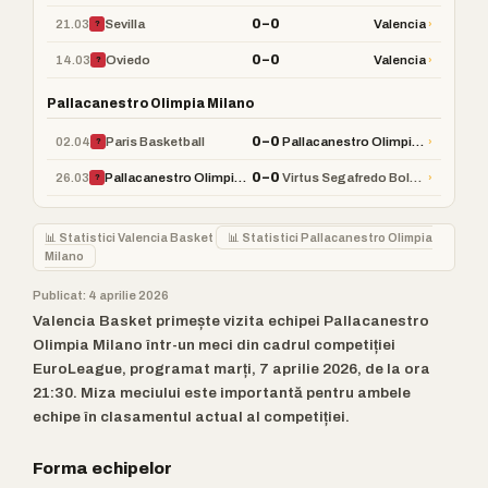
0–0
21.03
›
Sevilla
Valencia
?
0–0
14.03
›
Oviedo
Valencia
?
Pallacanestro Olimpia Milano
0–0
02.04
›
Paris Basketball
Pallacanestro Olimpia Milano
?
0–0
26.03
›
Pallacanestro Olimpia Milano
Virtus Segafredo Bologna
?
📊 Statistici Valencia Basket
📊 Statistici Pallacanestro Olimpia
Milano
Publicat: 4 aprilie 2026
Valencia Basket primește vizita echipei Pallacanestro
Olimpia Milano într-un meci din cadrul competiției
EuroLeague, programat marți, 7 aprilie 2026, de la ora
21:30. Miza meciului este importantă pentru ambele
echipe în clasamentul actual al competiției.
Forma echipelor