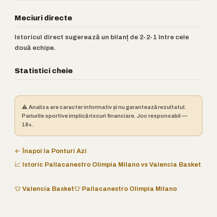
Meciuri directe
Istoricul direct sugerează un bilanț de 2-2-1 între cele
două echipe.
Statistici cheie
⚠️ Analiza are caracter informativ și nu garantează rezultatul.
Pariurile sportive implică riscuri financiare. Joc responsabil —
18+.
← Înapoi la Ponturi Azi
📈 Istoric Pallacanestro Olimpia Milano vs Valencia Basket
👕 Valencia Basket
👕 Pallacanestro Olimpia Milano