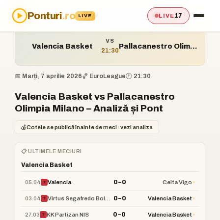
Ponturi
.ro
Acasă
›
Ponturi
›
Valencia Basket vs Pallacanestro Olimpia Milano
17
LIVE
LIVE
VS
Valencia Basket
Pallacanestro Olimpia Milano
21:30
📅 Marți, 7 aprilie 2026
🏀 EuroLeague
🕐 21:30
Valencia Basket vs Pallacanestro
Olimpia Milano – Analiză și Pont
💰
Cotele se publică înainte de meci · vezi analiza
📋 ULTIMELE MECIURI
Valencia Basket
0–0
05.04
›
Valencia
Celta Vigo
?
0–0
03.04
›
Virtus Segafredo Bologna
Valencia Basket
?
0–0
27.03
›
KK Partizan NIS
Valencia Basket
?