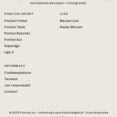
instrumente de calcul — totul gratuit.
PONTURI SPORT
LIVE
Ponturi Fotbal
Meciuri Live
Ponturi Tenis
Radar Meciuri
Ponturi Baschet
Ponturi Azi
Superliga
Liga 2
INFORMAȚII
Confidențialitate
Termeni
Joc responsabil
Contact
© 2025 Ponturi.ro — Informație sportivă inteligentă. Toate drepturile