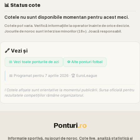
📊 Status cote
Cotele nu sunt disponibile momentan pentru acest meci.
Cotele pot varia. Verifică informațiile la operator înainte de orice decizie.
Jocurile de noroc sunt interzise minorilor (18+). Joacă responsabil.
🔗 Vezi și
📅 Vezi toate ponturile de azi
⚽ Alte ponturi fotbal
📅 Programat pentru 7 aprilie 2026 · 🏆 EuroLeague
ℹ️ Cotele afișate sunt orientative la momentul publicării. Sursa oficială pentru
rezultatele competițiilor rămâne organizatorul.
Ponturi
.ro
Informație sportivă, nu jocuri de noroc. Cote live, analiză statistică și