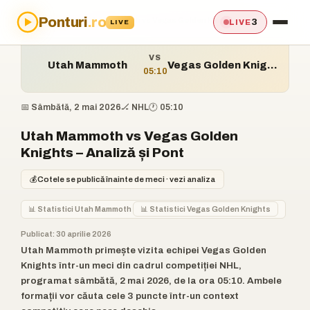
Ponturi
.ro
Acasă
›
Ponturi
›
Utah Mammoth vs Vegas Golden Knights
3
LIVE
LIVE
VS
Utah Mammoth
Vegas Golden Knights
05:10
📅 Sâmbătă, 2 mai 2026
🏒 NHL
🕐 05:10
Utah Mammoth vs Vegas Golden
Knights – Analiză și Pont
💰
Cotele se publică înainte de meci · vezi analiza
📊 Statistici Utah Mammoth
📊 Statistici Vegas Golden Knights
Publicat: 30 aprilie 2026
Utah Mammoth primește vizita echipei Vegas Golden
Knights într-un meci din cadrul competiției NHL,
programat sâmbătă, 2 mai 2026, de la ora 05:10. Ambele
formații vor căuta cele 3 puncte într-un context