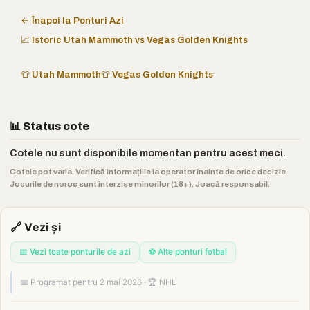
← Înapoi la Ponturi Azi
📈 Istoric Utah Mammoth vs Vegas Golden Knights
👕 Utah Mammoth
👕 Vegas Golden Knights
📊 Status cote
Cotele nu sunt disponibile momentan pentru acest meci.
Cotele pot varia. Verifică informațiile la operator înainte de orice decizie.
Jocurile de noroc sunt interzise minorilor (18+). Joacă responsabil.
🔗 Vezi și
📅 Vezi toate ponturile de azi
⚽ Alte ponturi fotbal
📅 Programat pentru 2 mai 2026 · 🏆 NHL