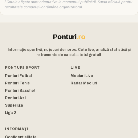
ℹ️ Cotele afișate sunt orientative la momentul publicării. Sursa oficială pentru
rezultatele competițiilor rămâne organizatorul.
Ponturi
.ro
Informație sportivă, nu jocuri de noroc. Cote live, analiză statistică și
instrumente de calcul — totul gratuit.
PONTURI SPORT
LIVE
Ponturi Fotbal
Meciuri Live
Ponturi Tenis
Radar Meciuri
Ponturi Baschet
Ponturi Azi
Superliga
Liga 2
INFORMAȚII
Confidențialitate