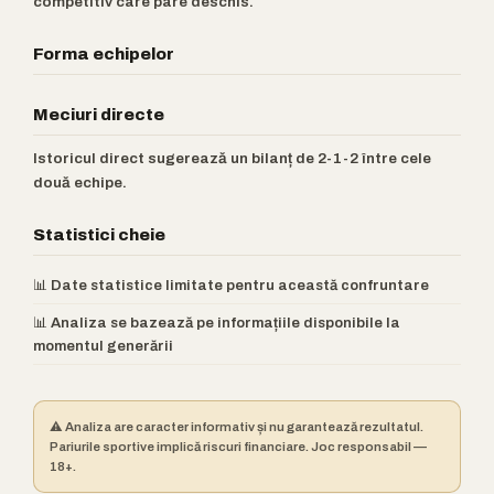
competitiv care pare deschis.
Forma echipelor
Meciuri directe
Istoricul direct sugerează un bilanț de 2-1-2 între cele
două echipe.
Statistici cheie
📊 Date statistice limitate pentru această confruntare
📊 Analiza se bazează pe informațiile disponibile la
momentul generării
⚠️ Analiza are caracter informativ și nu garantează rezultatul.
Pariurile sportive implică riscuri financiare. Joc responsabil —
18+.