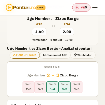
Ponturi
.ro
Acasă
›
Ponturi
›
Ugo Humbert vs Zizou Bergs
5
LIVE
LIVE
Ugo Humbert
Zizou Bergs
#28
#34
vs
1.40
2.90
Wimbledon
•
8 august
•
12:00
Ugo Humbert vs Zizou Bergs – Analiză și ponturi
🎾 Ponturi Tenis
📊 Clasament ATP
🏆 Wimbledon
SCOR FINAL
2 – 3
Ugo Humbert
Zizou Bergs
Set 1
Set 2
Set 3
Set 4
Set 5
2-6
5-7
6-4
6-3
3-6