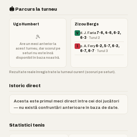
🏟️ Parcurs la turneu
Ugo Humbert
Zizou Bergs
d. J. Faria
7-6, 4-6, 6-2,
V
🎾
6-3
· Turul 2
Are un meci anterior la
p. A. Fery
6-2, 5-7, 6-2,
Î
acest turneu, dar scorul pe
6-7, 6-7
· Turul 3
seturi nu este încă
disponibil în baza noastră.
Rezultate reale înregistrate la turneul curent (scoruri pe seturi).
Istoric direct
Acesta este primul meci direct între cei doi jucători
— nu există confruntări anterioare în baza de date.
Statistici tenis