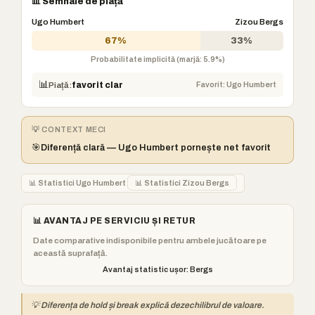
📊 Semnale de piață
Ugo Humbert
Zizou Bergs
67%
33%
Probabilitate implicită (marjă: 5.9%)
📊
Favorit: Ugo Humbert
Piață:
favorit clar
💡 CONTEXT MECI
🎯
Diferență clară — Ugo Humbert pornește net favorit
📊 Statistici Ugo Humbert
📊 Statistici Zizou Bergs
📊 AVANTAJ PE SERVICIU ȘI RETUR
Date comparative indisponibile pentru ambele jucătoare pe
această suprafață.
Avantaj statistic ușor: Bergs
💡 Diferența de hold și break explică dezechilibrul de valoare.