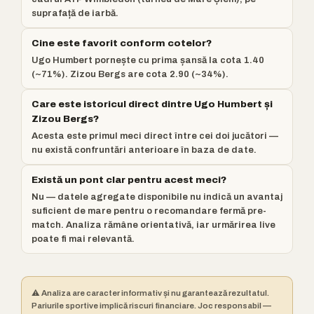
suprafață de iarbă.
Cine este favorit conform cotelor?
Ugo Humbert pornește cu prima șansă la cota 1.40
(~71%). Zizou Bergs are cota 2.90 (~34%).
Care este istoricul direct dintre Ugo Humbert și
Zizou Bergs?
Acesta este primul meci direct între cei doi jucători —
nu există confruntări anterioare în baza de date.
Există un pont clar pentru acest meci?
Nu — datele agregate disponibile nu indică un avantaj
suficient de mare pentru o recomandare fermă pre-
match. Analiza rămâne orientativă, iar urmărirea live
poate fi mai relevantă.
⚠️ Analiza are caracter informativ și nu garantează rezultatul.
Pariurile sportive implică riscuri financiare. Joc responsabil —