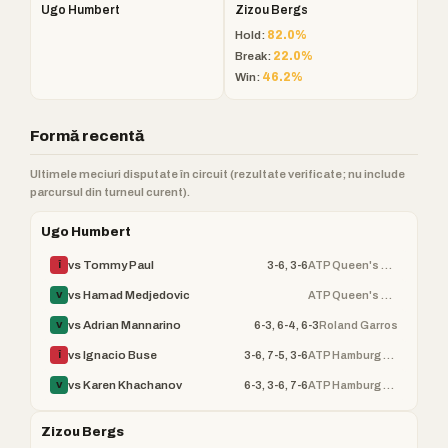
Ugo Humbert
Zizou Bergs
Hold:
82.0%
Break:
22.0%
Win:
46.2%
Formă recentă
Ultimele meciuri disputate în circuit (rezultate verificate; nu include
parcursul din turneul curent).
Ugo Humbert
3-6, 3-6
ATP Queen's Club Champ
vs Tommy Paul
Î
ATP Queen's Club Champ
vs Hamad Medjedovic
V
6-3, 6-4, 6-3
Roland Garros
vs Adrian Mannarino
V
3-6, 7-5, 3-6
ATP Hamburg Open
vs Ignacio Buse
Î
6-3, 3-6, 7-6
ATP Hamburg Open
vs Karen Khachanov
V
Zizou Bergs