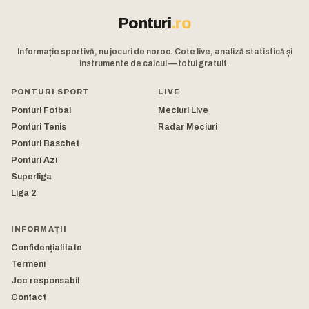
Ponturi
.ro
Informație sportivă, nu jocuri de noroc. Cote live, analiză statistică și
instrumente de calcul — totul gratuit.
PONTURI SPORT
LIVE
Ponturi Fotbal
Meciuri Live
Ponturi Tenis
Radar Meciuri
Ponturi Baschet
Ponturi Azi
Superliga
Liga 2
INFORMAȚII
Confidențialitate
Termeni
Joc responsabil
Contact