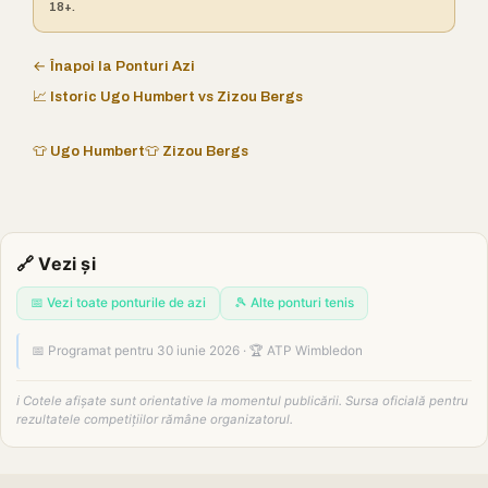
18+.
← Înapoi la Ponturi Azi
📈 Istoric Ugo Humbert vs Zizou Bergs
👕 Ugo Humbert
👕 Zizou Bergs
🔗 Vezi și
📅 Vezi toate ponturile de azi
🎾 Alte ponturi tenis
📅 Programat pentru 30 iunie 2026 · 🏆 ATP Wimbledon
ℹ️ Cotele afișate sunt orientative la momentul publicării. Sursa oficială pentru
rezultatele competițiilor rămâne organizatorul.