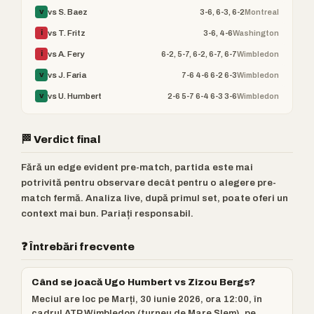
3-6, 6-3, 6-2
Montreal
vs S. Baez
V
3-6, 4-6
Washington
vs T. Fritz
Î
6-2, 5-7, 6-2, 6-7, 6-7
Wimbledon
vs A. Fery
Î
7-6 4-6 6-2 6-3
Wimbledon
vs J. Faria
V
2-6 5-7 6-4 6-3 3-6
Wimbledon
vs U. Humbert
V
🏁 Verdict final
Fără un edge evident pre-match, partida este mai
potrivită pentru observare decât pentru o alegere pre-
match fermă. Analiza live, după primul set, poate oferi un
context mai bun. Pariați responsabil.
❓ Întrebări frecvente
Când se joacă Ugo Humbert vs Zizou Bergs?
Meciul are loc pe Marți, 30 iunie 2026, ora 12:00, în
cadrul ATP Wimbledon (turneu de Mare Șlem), pe