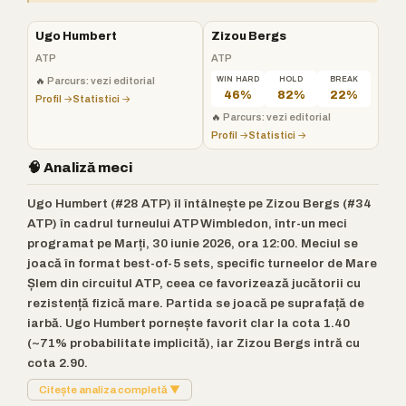
Ugo Humbert
Zizou Bergs
ATP
ATP
🔥
Parcurs: vezi editorial
WIN HARD
HOLD
BREAK
46%
82%
22%
Profil →
Statistici →
🔥
Parcurs: vezi editorial
Profil →
Statistici →
🧠 Analiză meci
Ugo Humbert (#28 ATP) îl întâlnește pe Zizou Bergs (#34
ATP) în cadrul turneului ATP Wimbledon, într-un meci
programat pe Marți, 30 iunie 2026, ora 12:00. Meciul se
joacă în format best-of-5 sets, specific turneelor de Mare
Șlem din circuitul ATP, ceea ce favorizează jucătorii cu
rezistență fizică mare. Partida se joacă pe suprafață de
iarbă. Ugo Humbert pornește favorit clar la cota 1.40
(~71% probabilitate implicită), iar Zizou Bergs intră cu
cota 2.90.
Citește analiza completă ▼