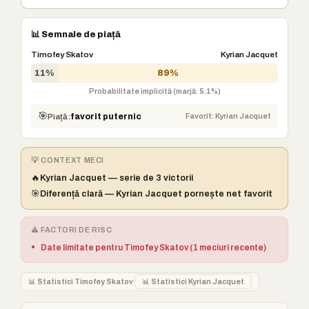
📊 Semnale de piață
Timofey Skatov
Kyrian Jacquet
11%
89%
Probabilitate implicită (marjă: 5.1%)
🎯
Favorit: Kyrian Jacquet
Piață:
favorit puternic
💡 CONTEXT MECI
🔥
Kyrian Jacquet — serie de 3 victorii
🎯
Diferență clară — Kyrian Jacquet pornește net favorit
⚠️ FACTORI DE RISC
•
Date limitate pentru Timofey Skatov (1 meciuri recente)
📊 Statistici Timofey Skatov
📊 Statistici Kyrian Jacquet