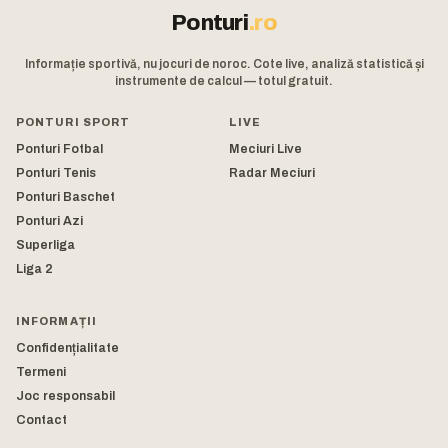
Ponturi
.ro
Informație sportivă, nu jocuri de noroc. Cote live, analiză statistică și
instrumente de calcul — totul gratuit.
PONTURI SPORT
LIVE
Ponturi Fotbal
Meciuri Live
Ponturi Tenis
Radar Meciuri
Ponturi Baschet
Ponturi Azi
Superliga
Liga 2
INFORMAȚII
Confidențialitate
Termeni
Joc responsabil
Contact