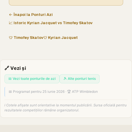
← Înapoi la Ponturi Azi
📈 Istoric Kyrian Jacquet vs Timofey Skatov
👕 Timofey Skatov
👕 Kyrian Jacquet
🔗 Vezi și
📅 Vezi toate ponturile de azi
🎾 Alte ponturi tenis
📅 Programat pentru 25 iunie 2026 · 🏆 ATP Wimbledon
ℹ️ Cotele afișate sunt orientative la momentul publicării. Sursa oficială pentru
rezultatele competițiilor rămâne organizatorul.