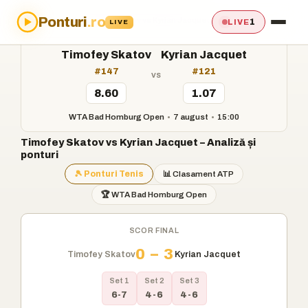
Ponturi
.ro
Acasă
›
Ponturi
›
Timofey Skatov vs Kyrian Jacquet
1
LIVE
LIVE
Timofey Skatov
Kyrian Jacquet
#147
#121
vs
8.60
1.07
WTA Bad Homburg Open
•
7 august
•
15:00
Timofey Skatov vs Kyrian Jacquet – Analiză și
ponturi
🎾 Ponturi Tenis
📊 Clasament ATP
🏆 WTA Bad Homburg Open
SCOR FINAL
0 – 3
Timofey Skatov
Kyrian Jacquet
Set 1
Set 2
Set 3
6-7
4-6
4-6