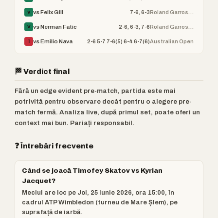
7-6, 6-3
Roland Garros (ATP)
vs Felix Gill
V
2-6, 6-3, 7-6
Roland Garros (ATP)
vs Nerman Fatic
V
2-6 5-7 7-6(5) 6-4 6-7(6)
Australian Open
vs Emilio Nava
Î
🏁 Verdict final
Fără un edge evident pre-match, partida este mai
potrivită pentru observare decât pentru o alegere pre-
match fermă. Analiza live, după primul set, poate oferi un
context mai bun. Pariați responsabil.
❓ Întrebări frecvente
Când se joacă Timofey Skatov vs Kyrian
Jacquet?
Meciul are loc pe Joi, 25 iunie 2026, ora 15:00, în
cadrul ATP Wimbledon (turneu de Mare Șlem), pe
suprafață de iarbă.