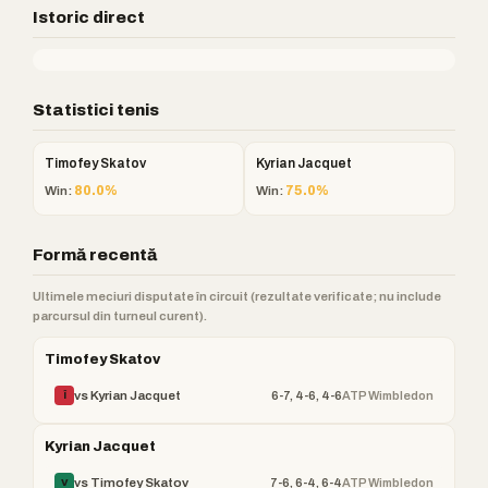
Istoric direct
Statistici tenis
Timofey Skatov
Kyrian Jacquet
Win:
80.0%
Win:
75.0%
Formă recentă
Ultimele meciuri disputate în circuit (rezultate verificate; nu include
parcursul din turneul curent).
Timofey Skatov
6-7, 4-6, 4-6
ATP Wimbledon
vs Kyrian Jacquet
Î
Kyrian Jacquet
7-6, 6-4, 6-4
ATP Wimbledon
vs Timofey Skatov
V