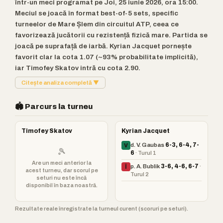
într-un meci programat pe Joi, 25 iunie 2026, ora 15:00.
Meciul se joacă în format best-of-5 sets, specific
turneelor de Mare Șlem din circuitul ATP, ceea ce
favorizează jucătorii cu rezistență fizică mare. Partida se
joacă pe suprafață de iarbă. Kyrian Jacquet pornește
favorit clar la cota 1.07 (~93% probabilitate implicită),
iar Timofey Skatov intră cu cota 2.90.
Citește analiza completă ▼
🏟️ Parcurs la turneu
Timofey Skatov
Kyrian Jacquet
d. V. Gaubas
6-3, 6-4, 7-
V
🎾
6
· Turul 1
Are un meci anterior la
p. A. Bublik
3-6, 4-6, 6-7
·
Î
acest turneu, dar scorul pe
Turul 2
seturi nu este încă
disponibil în baza noastră.
Rezultate reale înregistrate la turneul curent (scoruri pe seturi).