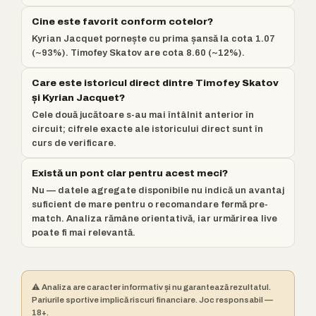
Cine este favorit conform cotelor?
Kyrian Jacquet pornește cu prima șansă la cota 1.07
(~93%). Timofey Skatov are cota 8.60 (~12%).
Care este istoricul direct dintre Timofey Skatov
și Kyrian Jacquet?
Cele două jucătoare s-au mai întâlnit anterior în
circuit; cifrele exacte ale istoricului direct sunt în
curs de verificare.
Există un pont clar pentru acest meci?
Nu — datele agregate disponibile nu indică un avantaj
suficient de mare pentru o recomandare fermă pre-
match. Analiza rămâne orientativă, iar urmărirea live
poate fi mai relevantă.
⚠️ Analiza are caracter informativ și nu garantează rezultatul.
Pariurile sportive implică riscuri financiare. Joc responsabil —
18+.