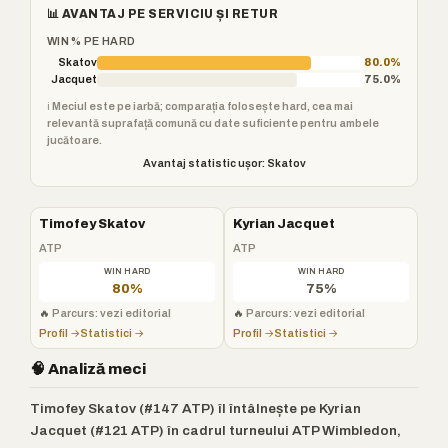
📊 AVANTAJ PE SERVICIU ȘI RETUR
WIN % PE HARD
Skatov
80.0%
Jacquet
75.0%
ℹ️ Meciul este pe iarbă; comparația folosește hard, cea mai
relevantă suprafață comună cu date suficiente pentru ambele
jucătoare.
Avantaj statistic ușor: Skatov
Timofey Skatov
Kyrian Jacquet
ATP
ATP
WIN HARD
WIN HARD
80%
75%
🔥
Parcurs: vezi editorial
🔥
Parcurs: vezi editorial
Profil →
Statistici →
Profil →
Statistici →
🧠 Analiză meci
Timofey Skatov (#147 ATP) îl întâlnește pe Kyrian
Jacquet (#121 ATP) în cadrul turneului ATP Wimbledon,