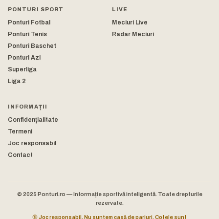
PONTURI SPORT
LIVE
Ponturi Fotbal
Meciuri Live
Ponturi Tenis
Radar Meciuri
Ponturi Baschet
Ponturi Azi
Superliga
Liga 2
INFORMAȚII
Confidențialitate
Termeni
Joc responsabil
Contact
© 2025 Ponturi.ro — Informație sportivă inteligentă. Toate drepturile
rezervate.
🔞 Joc responsabil. Nu suntem casă de pariuri. Cotele sunt