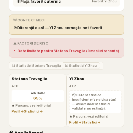
🎯
Favorit: Yi Zhou
Piață:
favorit puternic
💡 CONTEXT MECI
🎯
Diferență clară — Yi Zhou pornește net favorit
⚠️ FACTORI DE RISC
•
Date limitate pentru Stefano Travaglia (0 meciuri recente)
📊 Statistici Stefano Travaglia
📊 Statistici Yi Zhou
Stefano Travaglia
Yi Zhou
ATP
ATP
WIN HARD
📭 Date statistice
65%
insuficiente (serviciu/retur)
— afișăm doar statistici
🔥
Parcurs: vezi editorial
validate, nu estimări.
Profil →
Statistici →
🔥
Parcurs: vezi editorial
Profil →
Statistici →