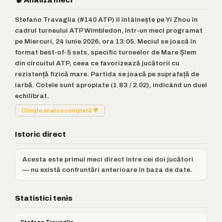
🧠 Analiză meci
Stefano Travaglia (#140 ATP) îl întâlnește pe Yi Zhou în
cadrul turneului ATP Wimbledon, într-un meci programat
pe Miercuri, 24 iunie 2026, ora 13:05. Meciul se joacă în
format best-of-5 sets, specific turneelor de Mare Șlem
din circuitul ATP, ceea ce favorizează jucătorii cu
rezistență fizică mare. Partida se joacă pe suprafață de
iarbă. Cotele sunt apropiate (1.83 / 2.02), indicând un duel
echilibrat.
Citește analiza completă ▼
Istoric direct
Acesta este primul meci direct între cei doi jucători
— nu există confruntări anterioare în baza de date.
Statistici tenis