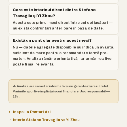
Care este istoricul direct dintre Stefano
Travaglia și Yi Zhou?
Acesta este primul meci direct între cei doi jucători —
nu există confruntări anterioare în baza de date.
Există un pont clar pentru acest meci?
Nu — datele agregate disponibile nu indică un avantaj
suficient de mare pentru o recomandare fermă pre-
match. Analiza rămâne orientativă, iar urmărirea live
poate fi mai relevantă.
⚠️ Analiza are caracter informativ și nu garantează rezultatul.
Pariurile sportive implică riscuri financiare. Joc responsabil —
18+.
← Înapoi la Ponturi Azi
📈 Istoric Stefano Travaglia vs Yi Zhou