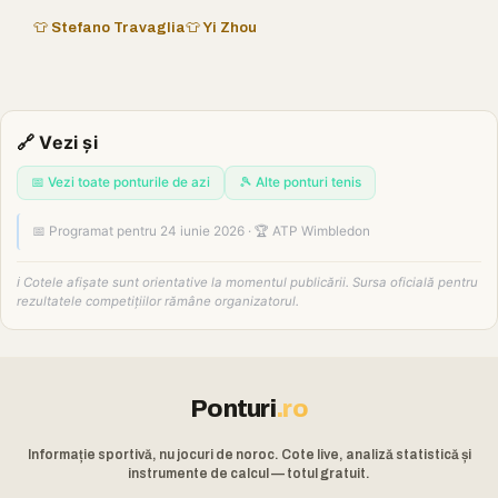
👕 Stefano Travaglia
👕 Yi Zhou
🔗 Vezi și
📅 Vezi toate ponturile de azi
🎾 Alte ponturi tenis
📅 Programat pentru 24 iunie 2026 · 🏆 ATP Wimbledon
ℹ️ Cotele afișate sunt orientative la momentul publicării. Sursa oficială pentru
rezultatele competițiilor rămâne organizatorul.
Ponturi
.ro
Informație sportivă, nu jocuri de noroc. Cote live, analiză statistică și
instrumente de calcul — totul gratuit.