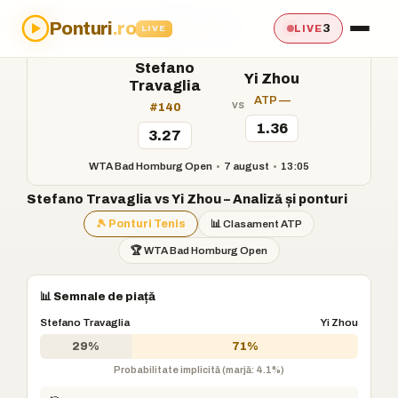
Ponturi
.ro
Acasă
›
Ponturi
›
Stefano Travaglia vs Yi Zhou
3
LIVE
LIVE
Stefano
Yi Zhou
Travaglia
ATP —
vs
#140
1.36
3.27
WTA Bad Homburg Open
•
7 august
•
13:05
Stefano Travaglia vs Yi Zhou – Analiză și ponturi
🎾 Ponturi Tenis
📊 Clasament ATP
🏆 WTA Bad Homburg Open
📊 Semnale de piață
Stefano Travaglia
Yi Zhou
29%
71%
Probabilitate implicită (marjă: 4.1%)