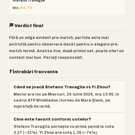
Stefano Travaglia
Win:
64.7%
🏁 Verdict final
Fără un edge evident pre-match, partida este mai
potrivită pentru observare decât pentru o alegere pre-
match fermă. Analiza live, după primul set, poate oferi un
context mai bun. Pariați responsabil.
❓ Întrebări frecvente
Când se joacă Stefano Travaglia vs Yi Zhou?
Meciul are loc pe Miercuri, 24 iunie 2026, ora 13:05, în
cadrul ATP Wimbledon (turneu de Mare Șlem), pe
suprafață de iarbă.
Cine este favorit conform cotelor?
Stefano Travaglia pornește cu prima șansă la cota
3.27 (~31%). Yi Zhou are cota 1.36 (~74%).